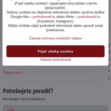
„Prijať všetky cookies“ vyjadrujete svoj súhlas s týmto
spracovaním.
Súbory cookies na zlepšenie relevancie reklám využíva služba
Google Ads –
podrobnosti tu
alebo Meta –
podrobnosti tu
(Facebook, Instagram).
Nižšie môžete nájsť podrobné informácie alebo upraviť svoje
25
preferencie.
11/24
Zásady ochrany osobných údajov
Odpružená sedlovka na bicykel - zlepší komfort jazdy?
T
s
Prijať všetky cookies
Mať špičkový bicykel, či elektrobicykel je super, avšak cítiť sa na
ňom komfortne je ešte dôležitejšie. Pozrieme sa na to, čo dokážu
Ukázať podrobnosti
C
stále populárnejšie odpružené sedlovky.
P
z
Čítajte viac
Čí
Potrebujete poradiť?
Neváhajte nás kontaktovať