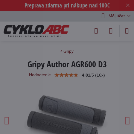
Preprava zdarma pri nákupe nad 100€
✕
Môj účet
Gripy
Gripy Author AGR600 D3
Hodnotenie
4.81
/
5
(
16
x)