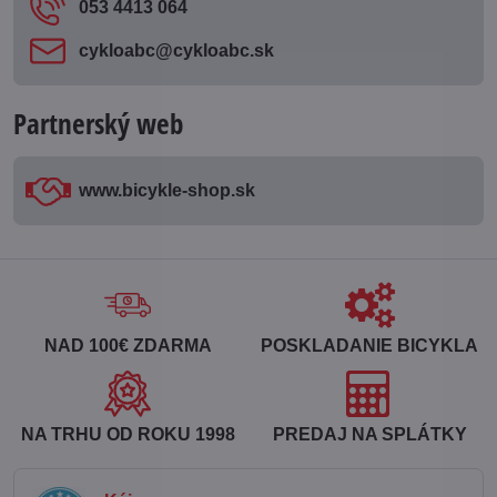
053 4413 064
cykloabc​@cykloabc​.sk
Partnerský web
www​.bicykle-shop​.sk
NAD 100€ ZDARMA
POSKLADANIE BICYKLA
NA TRHU OD ROKU 1998
PREDAJ NA SPLÁTKY