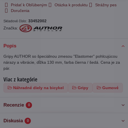
Pridať k Obľúbeným
Otázka k produktu
Strážny pes
Doručenia
:
33452002
Skladové číslo
Značka:
Popis
Gripy AUTHOR so špeciálnou zmesou "Elastomer" pohlcujúcou
nárazy a vibrácie, dĺžka 130 mm, farba čierna / šedá. Cena je za
pár.
Viac z kategórie
Náhradné diely na bicykel
Gripy
Gumové
Recenzie
0
Diskusia
0