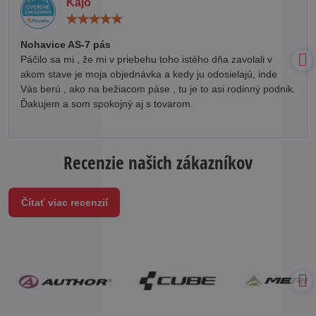
Kájo
Hodnotenie:
5
/
Nohavice AS-7 pás
5
Páčilo sa mi , že mi v priebehu toho istého dňa zavolali v
akom stave je moja objednávka a kedy ju odosielajú, inde
Vás berú , ako na bežiacom páse , tu je to asi rodinný podnik.
Ďakujem a som spokojný aj s tovarom.
Recenzie našich zákazníkov
Čítať viac recenzií