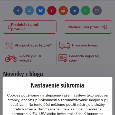
Facebook
Twitter
Bluesky
Pinterest
Reddit
LinkedIn
WhatsApp
E-
mail
Predchádzajúci
Nasledujúci produkt
produkt
Ako poskladať bicykel?
Preprava tovaru
Aký bicykel si
Garancia najnižšej
vybrať?
ceny
Novinky z blogu
Nastavenie súkromia
63984
Cookies používame na zlepšenie vašej návštevy tejto webovej
stránky, analýzu jej výkonnosti a zhromažďovanie údajov o jej
používaní. Na tento účel môžeme použiť nástroje a služby
tretích strán a zhromaždené údaje sa môžu preniesť k
partnerom v EÚ, USA alebo iných krajinách. Kliknutím na