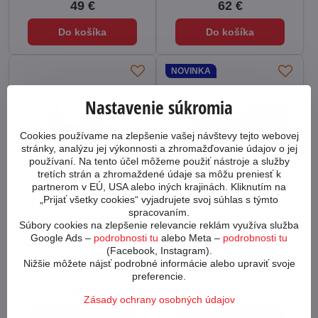
49 €
62 €
Do košíka
Do košíka
NOVINKA
Nastavenie súkromia
Cookies používame na zlepšenie vašej návštevy tejto webovej
stránky, analýzu jej výkonnosti a zhromažďovanie údajov o jej
používaní. Na tento účel môžeme použiť nástroje a služby
tretích strán a zhromaždené údaje sa môžu preniesť k
partnerom v EÚ, USA alebo iných krajinách. Kliknutím na
„Prijať všetky cookies“ vyjadrujete svoj súhlas s týmto
Náboj Z Shimano SLX M7110
Náboj Z Shimano XT M8010
spracovaním.
12x142
142x12
Súbory cookies na zlepšenie relevancie reklám využíva služba
Zadný náboj od firmy Shimano s
Shimano XT HB-M8010 zadný
Google Ads –
podrobnosti tu
alebo Meta –
podrobnosti tu
upínaním pomocou pevnej osy
náboj s uchytením kotúča
(Facebook, Instagram).
12x142.
centerlock pre pevnú os 12mm E-
Nižšie môžete nájsť podrobné informácie alebo upraviť svoje
Thru.
preferencie.
Externy sklad 2ks a viac
Externy sklad 2ks a viac
69 €
85 €
Zásady ochrany osobných údajov
Zobraziť
Zobraziť