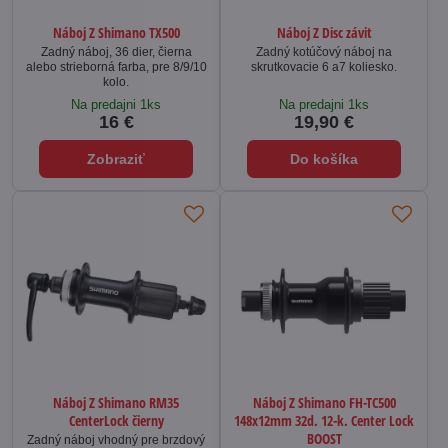
Náboj Z Shimano TX500
Náboj Z Disc závit
Zadný náboj, 36 dier, čierna
Zadný kotúčový náboj na
alebo strieborná farba, pre 8/9/10
skrutkovacie 6 a7 koliesko.
kolo.
Na predajni 1ks
Na predajni 1ks
16 €
19,90 €
Zobraziť
Do košíka
Náboj Z Shimano RM35
Náboj Z Shimano FH-TC500
CenterLock čierny
148x12mm 32d. 12-k. Center Lock
BOOST
Zadný náboj vhodný pre brzdový