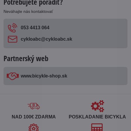
Potrebujete poradiť?
Neváhajte nás kontaktovať
053 4413 064
cykloabc​@cykloabc​.sk
Partnerský web
www​.bicykle-shop​.sk
NAD 100€ ZDARMA
POSKLADANIE BICYKLA