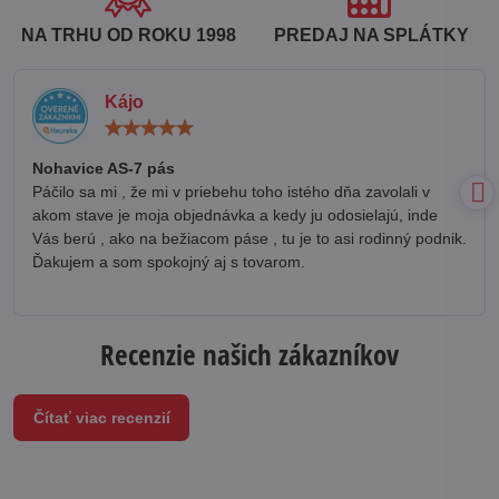
NA TRHU OD ROKU 1998
PREDAJ NA SPLÁTKY
Kájo
Hodnotenie:
5
/
Nohavice AS-7 pás
5
Páčilo sa mi , že mi v priebehu toho istého dňa zavolali v
akom stave je moja objednávka a kedy ju odosielajú, inde
Vás berú , ako na bežiacom páse , tu je to asi rodinný podnik.
Ďakujem a som spokojný aj s tovarom.
Recenzie našich zákazníkov
Čítať viac recenzií