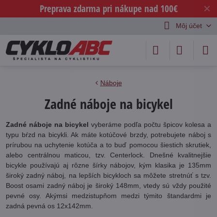
Preprava zdarma pri nákupe nad 100€
✕
Môj účet
Náboje
Zadné náboje na bicykel
Zadné náboje na bicykel
vyberáme podľa počtu špicov kolesa a
typu bŕzd na bicykli. Ak máte kotúčové brzdy, potrebujete náboj s
prírubou na uchytenie kotúča a to buď pomocou šiestich skrutiek,
alebo centrálnou maticou, tzv. Centerlock. Dnešné kvalitnejšie
bicykle používajú aj rôzne šírky nábojov, kým klasika je 135mm
široký zadný náboj, na lepších bicykloch sa môžete stretnúť s tzv.
Boost osami zadný náboj je široký 148mm, vtedy sú vždy použité
pevné osy. Akýmsi medzistupňom medzi týmito štandardmi je
zadná pevná os 12x142mm.