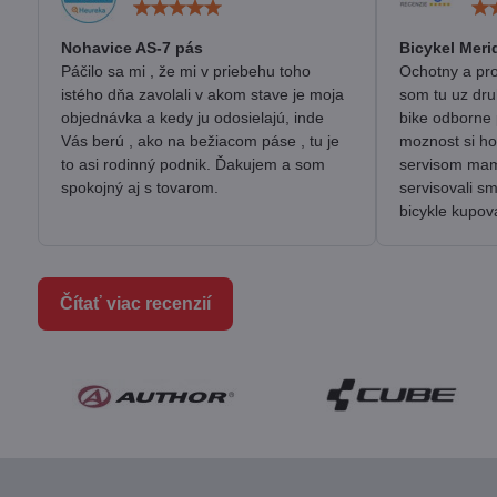
Hodnotenie:
5
/
Nohavice AS-7 pás
Bicykel Meri
5
Páčilo sa mi , že mi v priebehu toho
Ochotny a pro
istého dňa zavolali v akom stave je moja
som tu uz dru
objednávka a kedy ju odosielajú, inde
bike odborne 
Vás berú , ako na bežiacom páse , tu je
moznost si ho
to asi rodinný podnik. Ďakujem a som
servisom mam 
spokojný aj s tovarom.
servisovali s
bicykle kupov
Čítať viac recenzií