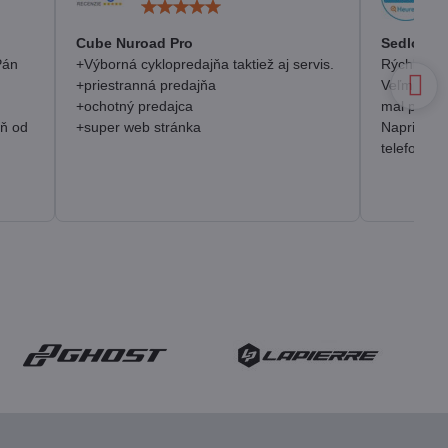
otenie:
Hodnotenie:
5
/
Cube Nuroad Pro
Sedlo Se
5
Pán
+Výborná cyklopredajňa taktiež aj servis.
Rýchlosť, 
+priestranná predajňa
Veľmi pozi
+ochotný predajca
mal prakt
eň od
+super web stránka
Napriek o
telefonick