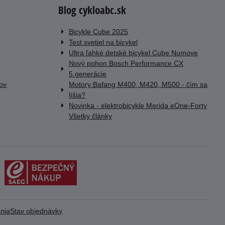
Blog cykloabc.sk
Bicykle Cube 2025
Test svetiel na bicykel
Ultra ľahké detské bicykel Cube Numove
Nový pohon Bosch Performance CX
5.generácie
lov
Motory Bafang M400, M420, M500 - čím sa
líšia?
Novinka - elektrobicykle Merida eOne-Forty
Všetky články
nia
Stav objednávky