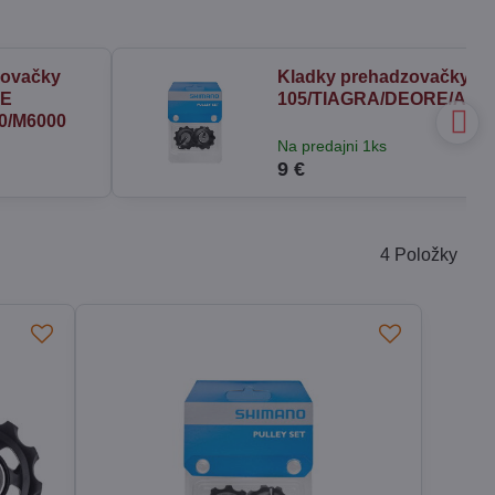
zovačky
Kladky prehadzovačky S
RE
105/TIAGRA/DEORE/ALIV
0/M6000
Na predajni 1ks
9 €
4
Položky