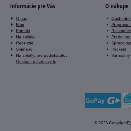
Informácie pre Vás
O nákupe
O nás
Obchodné
Blog
Preprava 
Kontakt
Reklamáci
Na splátky
Predaj na 
Recenzie
Spracovan
Shimano
Packeta
Na splátky pre podnikateľov
Vernostný
Odstúpiť od zmluvy tu
©
2026
Copyright
P