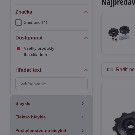
Najpredáv
Značka
Shimano (4)
Dostupnosť
Všetky produkty
Iba skladom
Radiť po
Hľadať text
Prehľadať
výsledky
filtra
fulltextom
Bicykle
Elektro bicykle
Príslušenstvo na bicykel