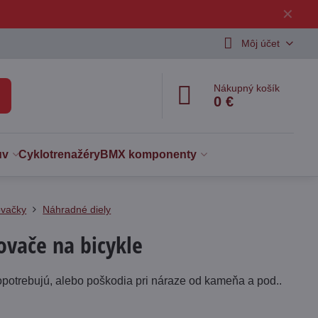
✕
Môj účet
Nákupný košík
0 €
uv
Cyklotrenažéry
BMX komponenty
vačky
Náhradné diely
ovače na bicykle
potrebujú, alebo poškodia pri náraze od kameňa a pod..