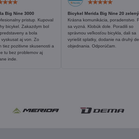
Hodnotenie:
Hodn
5
5
/
/
da Big Nine 3000
Bicykel Merida Big Nine 20 zelený
5
5
fesionalny pristup. Kupoval
Krásna komunikácia, poradenstvo. 
hy bicykel. Zakazdym bol
sa vyzná. Klobúk dole. Poradili so
predstaveny a bola
správnou veľkosťou bicykla, dali sa
 vyskusat aj von. Zo
vyriešit splatky, dodanie na druhý d
tiez pozitivne skusenosti a
objednania. Odporúčam.
me tu bez problemov aj
ane inde.