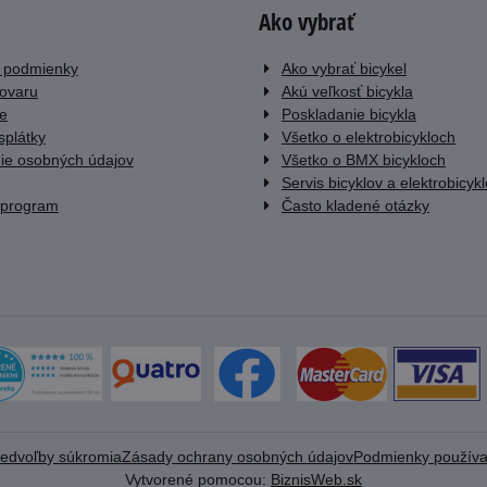
Ako vybrať
 podmienky
Ako vybrať bicykel
tovaru
Akú veľkosť bicykla
e
Poskladanie bicykla
splátky
Všetko o elektrobicykloch
ie osobných údajov
Všetko o BMX bicykloch
Servis bicyklov a elektrobicyk
 program
Často kladené otázky
redvoľby súkromia
Zásady ochrany osobných údajov
Podmienky používa
Vytvorené pomocou:
BiznisWeb.sk