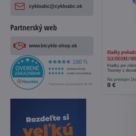
cykloabc​@cykloabc​.sk
Partnerský web
www​.bicykle-shop​.sk
Kladky prehad
SLX/DEORE/105
Kladky pre zák
Tourney s desia
Na predajni 1k
9 €