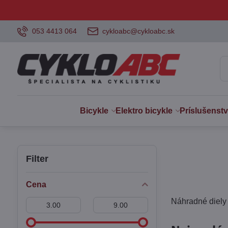
053 4413 064
cykloabc@cykloabc.sk
Bicykle
Elektro bicykle
Príslušenst
Filter
Cena
Náhradné diely 
Od:
Do: