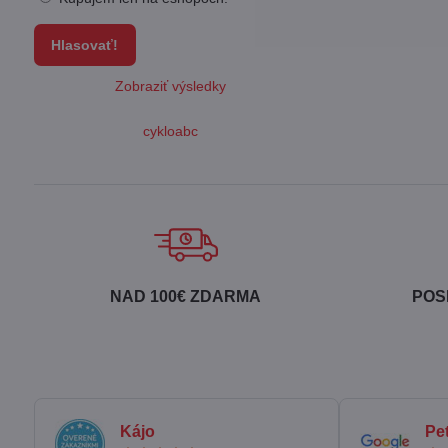
Hlasovať!
Zobraziť výsledky
cykloabc
NAD 100€ ZDARMA
POS
Kájo
Pe