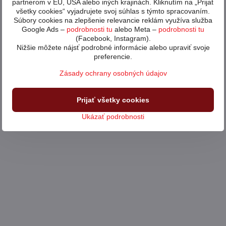
partnerom v EÚ, USA alebo iných krajinách. Kliknutím na „Prijať
všetky cookies“ vyjadrujete svoj súhlas s týmto spracovaním.
Súbory cookies na zlepšenie relevancie reklám využíva služba
Google Ads –
podrobnosti tu
alebo Meta –
podrobnosti tu
(Facebook, Instagram).
Nižšie môžete nájsť podrobné informácie alebo upraviť svoje
preferencie.
Zásady ochrany osobných údajov
Prijať všetky cookies
Ukázať podrobnosti