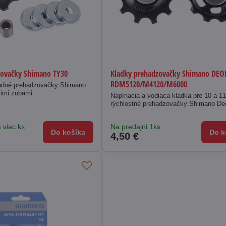
zovačky Shimano TY30
Kladky prehadzovačky Shimano DEO
RDM5120/M4120/M6000
ladné prehadzovačky Shimano
timi zubami.
Napínacia a vodiaca kladka pre 10 a 1
rýchlostné prehadzovačky Shimano De
 viac ks
Na predajni 1ks
Do košíka
Do k
4,50 €