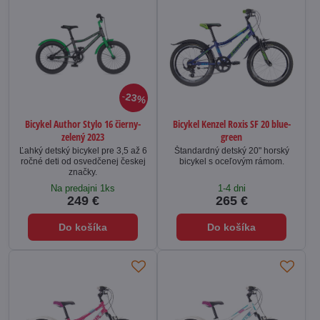
23%
Bicykel Author Stylo 16 čierny-
Bicykel Kenzel Roxis SF 20 blue-
zelený 2023
green
Ľahký detský bicykel pre 3,5 až 6
Štandardný detský 20" horský
ročné deti od osvedčenej českej
bicykel s oceľovým rámom.
značky.
Na predajni 1ks
1-4 dni
249 €
265 €
Do košíka
Do košíka