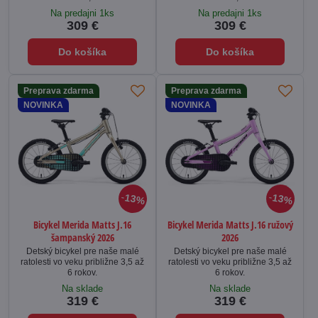
Na predajni 1ks
Na predajni 1ks
309 €
309 €
Do košíka
Do košíka
Preprava zdarma
Preprava zdarma
NOVINKA
NOVINKA
13%
13%
Bicykel Merida Matts J.16
Bicykel Merida Matts J.16 ružový
šampanský 2026
2026
Detský bicykel pre naše malé
Detský bicykel pre naše malé
ratolesti vo veku približne 3,5 až
ratolesti vo veku približne 3,5 až
6 rokov.
6 rokov.
Na sklade
Na sklade
319 €
319 €