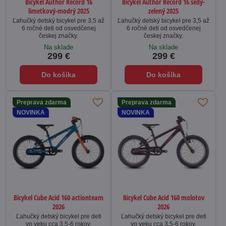
Bicykel Author Record 16
Bicykel Author Record 16 šedý-
limetkový-modrý 2025
zelený 2025
Ľahučký detský bicykel pre 3,5 až
Ľahučký detský bicykel pre 3,5 až
6 ročné deti od osvedčenej
6 ročné deti od osvedčenej
českej značky.
českej značky.
Na sklade
Na sklade
299 €
299 €
Do košíka
Do košíka
Preprava zdarma
Preprava zdarma
NOVINKA
NOVINKA
Bicykel Cube Acid 160 actionteam
Bicykel Cube Acid 160 molotov
2026
2026
Ľahučký detský bicykel pre deti
Ľahučký detský bicykel pre deti
vo veku cca 3,5-6 rokov.
vo veku cca 3,5-6 rokov.