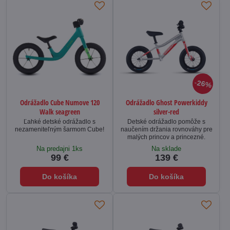
26%
Odrážadlo Cube Numove 120
Odrážadlo Ghost Powerkiddy
Walk seagreen
silver-red
Ľahké detské odrážadlo s
Detské odrážadlo pomôže s
nezameniteľným šarmom Cube!
naučením držania rovnováhy pre
malých princov a princezné.
Na predajni 1ks
Na sklade
99 €
139 €
Do košíka
Do košíka