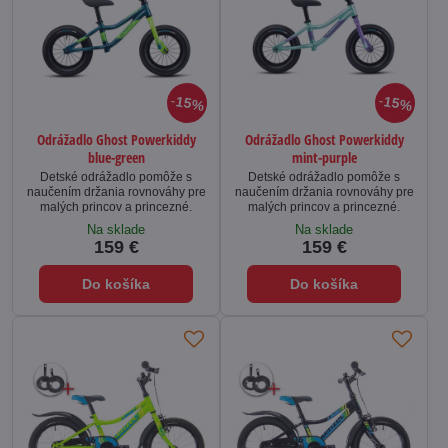
15%
15%
Odrážadlo Ghost Powerkiddy
Odrážadlo Ghost Powerkiddy
blue-green
mint-purple
Detské odrážadlo pomôže s
Detské odrážadlo pomôže s
naučením držania rovnováhy pre
naučením držania rovnováhy pre
malých princov a princezné.
malých princov a princezné.
Na sklade
Na sklade
159 €
159 €
Do košíka
Do košíka