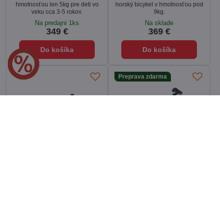
hmotnosťou len 5kg pre deti vo
horský bicykel v hmotnosťou pod
veku cca 3-5 rokov.
9kg.
Na predajni 1ks
Na sklade
349 €
369 €
Do košíka
Do košíka
Preprava zdarma
15%
13%
Bicykel Author Record 20 šedý-
Bicykel Cube Numove 160
limetkový 2025
flashwhite-pink
Ľahučký detský 20 palcový
Extra ľahký detský bicykel s
horský bicykel v hmotnosťou pod
hmotnosťou len 5,6kg pre deti vo
9kg.
veku cca 3,5-6 rokov.
Na sklade
Na predajni 1ks