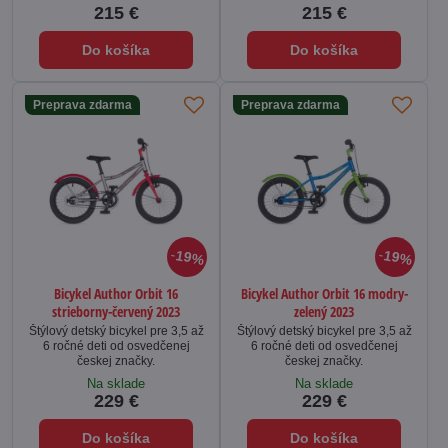
215 €
215 €
Do košíka
Do košíka
Preprava zdarma
Preprava zdarma
19%
19%
Bicykel Author Orbit 16
Bicykel Author Orbit 16 modry-
strieborny-červený 2023
zelený 2023
Štýlový detský bicykel pre 3,5 až
Štýlový detský bicykel pre 3,5 až
6 ročné deti od osvedčenej
6 ročné deti od osvedčenej
českej značky.
českej značky.
Na sklade
Na sklade
229 €
229 €
Do košíka
Do košíka