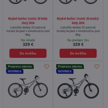
Bicykel Author Cosmic 20 biely-
Bicykel Author Cosmic 20 modrý-
zlatý 2026
biely 2026
Ľahučký detský 20 palcový
Ľahučký detský 20 palcový
horský bicykel v hmotnosťou pod
horský bicykel v hmotnosťou pod
9kg.
9kg.
Na sklade
Na predajni 1ks
329 €
329 €
Do košíka
Do košíka
Preprava zdarma
Preprava zdarma
NOVINKA
NOVINKA