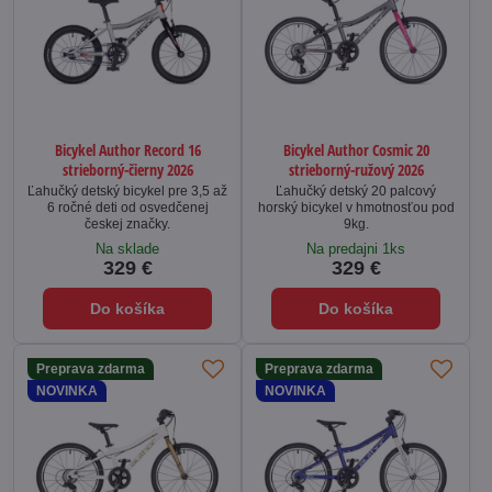
Bicykel Author Record 16
Bicykel Author Cosmic 20
strieborný-čierny 2026
strieborný-ružový 2026
Ľahučký detský bicykel pre 3,5 až
Ľahučký detský 20 palcový
6 ročné deti od osvedčenej
horský bicykel v hmotnosťou pod
českej značky.
9kg.
Na sklade
Na predajni 1ks
329 €
329 €
Do košíka
Do košíka
Preprava zdarma
Preprava zdarma
NOVINKA
NOVINKA