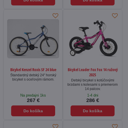
Bicykel Kenzel Roxis SF 24 blue
Bicykel Leader Fox Fox 14 ružový
2025
Štandardný detský 24" horský
bicykel s oceľovým rámom.
Detský bicykel s kotúčovými
brzdami s kolesami s priemerom
14 palcov.
Na predajni 1ks
1-4 dni
267 €
286 €
Do košíka
Do košíka