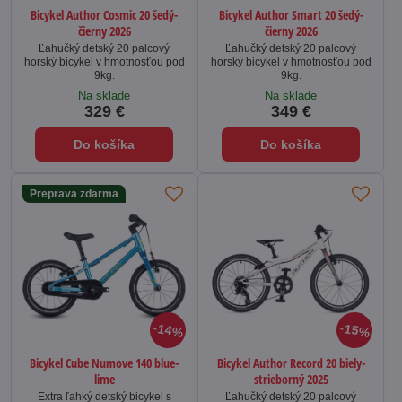
Bicykel Author Cosmic 20 šedý-
Bicykel Author Smart 20 šedý-
čierny 2026
čierny 2026
Ľahučký detský 20 palcový
Ľahučký detský 20 palcový
horský bicykel v hmotnosťou pod
horský bicykel v hmotnosťou pod
9kg.
9kg.
Na sklade
Na sklade
329 €
349 €
Do košíka
Do košíka
Preprava zdarma
14%
15%
Bicykel Cube Numove 140 blue-
Bicykel Author Record 20 biely-
lime
strieborný 2025
Extra ľahký detský bicykel s
Ľahučký detský 20 palcový