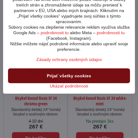
tretích strán a zhromaždené údaje sa môžu preniesť k
1-4 dni
4-10 dní
partnerom v EÚ, USA alebo iných krajinách. Kliknutím na
265 €
267 €
„Prijať všetky cookies“ vyjadrujete svoj súhlas s týmto
spracovaním.
Do košíka
Do košíka
Súbory cookies na zlepšenie relevancie reklám využíva služba
Google Ads –
podrobnosti tu
alebo Meta –
podrobnosti tu
(Facebook, Instagram).
Nižšie môžete nájsť podrobné informácie alebo upraviť svoje
preferencie.
Zásady ochrany osobných údajov
Prijať všetky cookies
Ukázať podrobnosti
Bicykel Kenzel Roxis SF 24
Bicykel Kenzel Roxis SF 24 white-
chromo-green
mint
Štandardný detský 24" horský
Štandardný detský 24" horský
bicykel s oceľovým rámom.
bicykel s oceľovým rámom.
4-10 dní
Na predajni 1ks
267 €
267 €
Do košíka
Do košíka