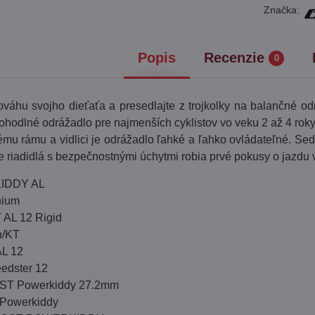
Značka:
Popis
Recenzie
0
nováhu svojho dieťaťa a presedlajte z trojkolky na balančné
ohodlné odrážadlo pre najmenších cyklistov vo veku 2 až 4 rok
mu rámu a vidlici je odrážadlo ľahké a ľahko ovládateľné. Se
 riadidlá s bezpečnostnými úchytmi robia prvé pokusy o jazdu
IDDY AL
nium
 AL 12 Rigid
h/KT
AL 12
eedster 12
ST Powerkiddy 27.2mm
Powerkiddy