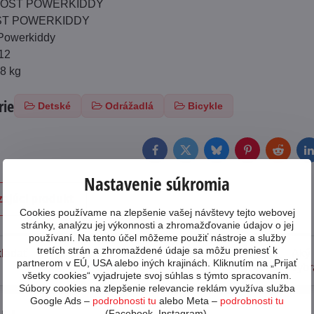
GHOST POWERKIDDY
OST POWERKIDDY
Powerkiddy
 12
.8 kg
rie
Detské
Odrážadlá
Bicykle
Facebook
Twitter
Bluesky
Pinterest
Reddit
L
Nastavenie súkromia
ajúci produkt
Cookies používame na zlepšenie vašej návštevy tejto webovej
stránky, analýzu jej výkonnosti a zhromažďovanie údajov o jej
používaní. Na tento účel môžeme použiť nástroje a služby
tretích strán a zhromaždené údaje sa môžu preniesť k
ladať
Aký 
Preprava tovaru
partnerom v EÚ, USA alebo iných krajinách. Kliknutím na „Prijať
vybr
všetky cookies“ vyjadrujete svoj súhlas s týmto spracovaním.
Súbory cookies na zlepšenie relevancie reklám využíva služba
Google Ads –
podrobnosti tu
alebo Meta –
podrobnosti tu
(Facebook, Instagram).