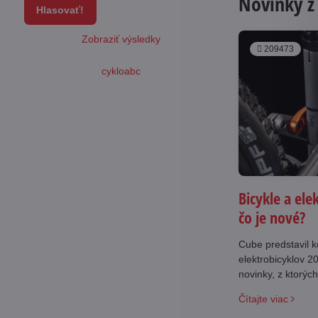
Novinky z
Hlasovať!
Zobraziť výsledky
209473
cykloabc
Bicykle a ele
čo je nové?
Cube predstavil k
elektrobicyklov 2
novinky, z ktorých na
našej kamennej p
Čítajte viac