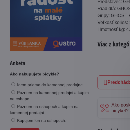
Predstavec: 
Riadidlá: GH
Gripy: GHOST 
Veľkosť kolies:
Hmotnosť kg: 4
Viac z kategó
Anketa
Ako nakupujete bicykle?
Predchádz
Idem priamo do kamennej predajne.
Pozriem na kamennej predajni a kúpim
na eshope.
Ako posk
Pozriem na eshopoch a kúpim na
bicykel?
kamennej predajni.
Kupujem len na eshopoch.