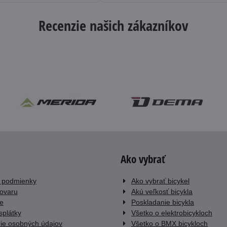
Recenzie našich zákazníkov
Ako vybrať
 podmienky
Ako vybrať bicykel
tovaru
Akú veľkosť bicykla
e
Poskladanie bicykla
splátky
Všetko o elektrobicykloch
ie osobných údajov
Všetko o BMX bicykloch