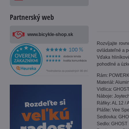
Partnerský web
www​.bicykle-shop​.sk
Rozvíjajte rov
ovládateľné a p
Vďaka hliníkové
pohodlné a úzke
Rám: POWERK
Materiál: Alumi
Vidlica: GHOST
Náboje: Joytec
Ráfiky: AL 12 / 
Plášte: Vee Sp
Sedlovka: GHO
Sedlo: GHOST 