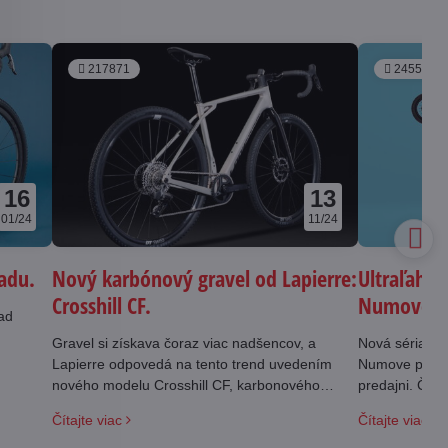
217871
245508
16
13
01/24
11/24
oadu.
Nový karbónový gravel od Lapierre:
Ultraľahké
Crosshill CF.
Numove - 
oad
Gravel si získava čoraz viac nadšencov, a
Nová séria de
Lapierre odpovedá na tento trend uvedením
Numove práve 
nového modelu Crosshill CF, karbonového
predajni. Čo j
gravel bicykla, ktorý kombinuje výkon, pohodlie
Čítajte viac
Čítajte viac
a univerzálnosť.