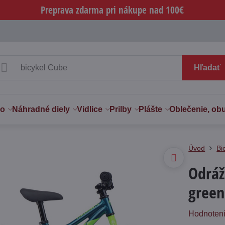
Preprava zdarma pri nákupe nad 100€
Hľadať
vo
Náhradné diely
Vidlice
Prilby
Plášte
Oblečenie, ob
Úvod
Bi
Odráž
green
Hodnoten