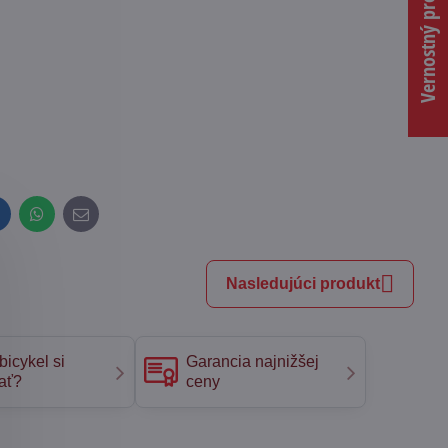
Vernostný program
inkedIn
WhatsApp
E-
mail
Nasledujúci produkt
bicykel si
Garancia najnižšej
ať?
ceny