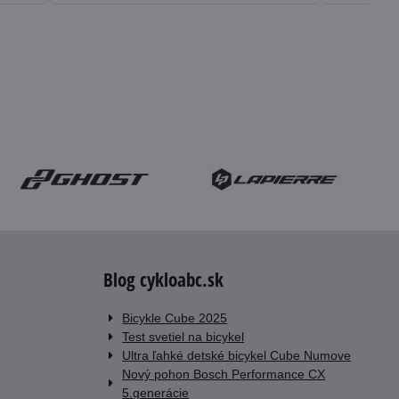
Blog cykloabc.sk
Bicykle Cube 2025
Test svetiel na bicykel
Ultra ľahké detské bicykel Cube Numove
Nový pohon Bosch Performance CX
5.generácie