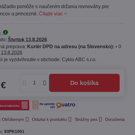
rážadlo pomôže s naučením držania rovnováhy pre
incov a princezné.
Čítajte viac
e
 do:
Štvrtok
13.8.2026
Kuriér DPD na adresu (na Slovensko):
•
0
13.8.2026
Cyklo ABC s.r.o.
Do košíka
 €
 k Obľúbeným
Otázka k produktu
Strážny pes
Doručenia
:
93PK1001
lo