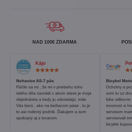
NAD 100€ ZDARMA
POS
Kájo
Pe
Hodnotenie:
5
/
Nohavice AS-7 pás
Bicykel Meri
5
Páčilo sa mi , že mi v priebehu toho
Ochotny a pro
istého dňa zavolali v akom stave je moja
som tu uz dru
objednávka a kedy ju odosielajú, inde
bike odborne 
Vás berú , ako na bežiacom páse , tu je
moznost si ho
to asi rodinný podnik. Ďakujem a som
servisom mam 
spokojný aj s tovarom.
servisovali s
bicykle kupov