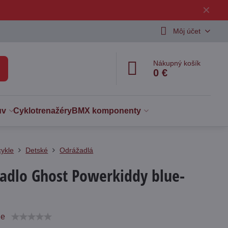
✕
Môj účet
Nákupný košík
0 €
uv
Cyklotrenažéry
BMX komponenty
cykle
Detské
Odrážadlá
adlo Ghost Powerkiddy blue-
ie