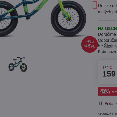
Detské od
malých pr
Na sklad
Doručíme
189 €
15%
€
•
Štvrtok
189 €
159
Pridať
Skladové čís