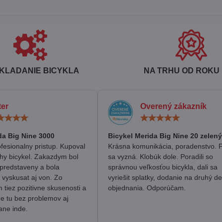
KLADANIE BICYKLA
NA TRHU OD ROKU 
ter
Overený zákazník
Hodnotenie:
Hodn
5
5
/
/
da Big Nine 3000
Bicykel Merida Big Nine 20 zelený
5
5
fesionalny pristup. Kupoval
Krásna komunikácia, poradenstvo. 
hy bicykel. Zakazdym bol
sa vyzná. Klobúk dole. Poradili so
predstaveny a bola
správnou veľkosťou bicykla, dali sa
 vyskusat aj von. Zo
vyriešit splatky, dodanie na druhý d
tiez pozitivne skusenosti a
objednania. Odporúčam.
me tu bez problemov aj
ane inde.