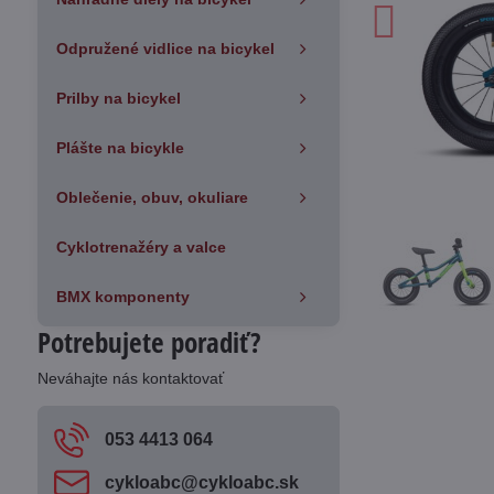
Odpružené vidlice na bicykel
Prilby na bicykel
Plášte na bicykle
Oblečenie, obuv, okuliare
Cyklotrenažéry a valce
BMX komponenty
Potrebujete poradiť?
Neváhajte nás kontaktovať
053 4413 064
cykloabc​@cykloabc​.sk