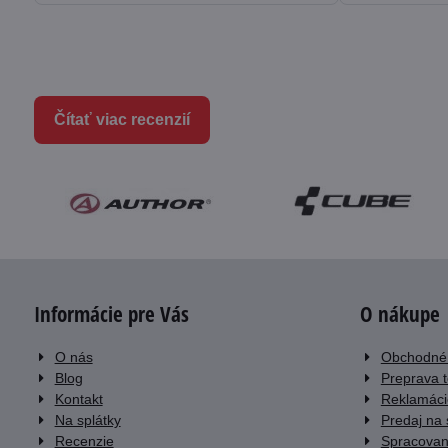
Čítať viac recenzií
Informácie pre Vás
O nákupe
O nás
Obchodné
Blog
Preprava 
Kontakt
Reklamáci
Na splátky
Predaj na 
Recenzie
Spracovan