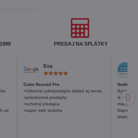
1998
PREDAJ NA SPLÁTKY
Eva
otenie:
Hodnotenie:
5
/
Cube Nuroad Pro
Sedlo Se
5
Pán
+Výborná cyklopredajňa taktiež aj servis.
Rýchlosť, 
+priestranná predajňa
Veľmi pozi
+ochotný predajca
mal prakt
eň od
+super web stránka
Napriek o
telefonick