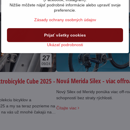
 blogu
Nižšie môžete nájsť podrobné informácie alebo upraviť svoje
preferencie.
Zásady ochrany osobných údajov
227225
Prijať všetky cookies
Ukázať podrobnosti
27
09/24
Nová Merida Silex - viac offr
ktrobicykle Cube 2025 -
Nový Silex od Meridy ponúka viac off-r
schopností bez straty rýchlosti.
olekciu bicyklov a
025 a my sa teraz pozrieme na
Čítajte viac
 vás už mnohé čakajú na
redajni.