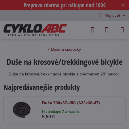
Preprava zdarma pri nákupe nad 100€
✕
Môj účet
Duše a čiapočky
Duše na krosové/trekkingové bicykle
Duše na krosové/trekkingové bicykle s priemerom 28" palcov.
Najpredávanejšie produkty
Duša 700x37-45C (622x38-47)
Na predajni 2 a viac ks
5,50 €