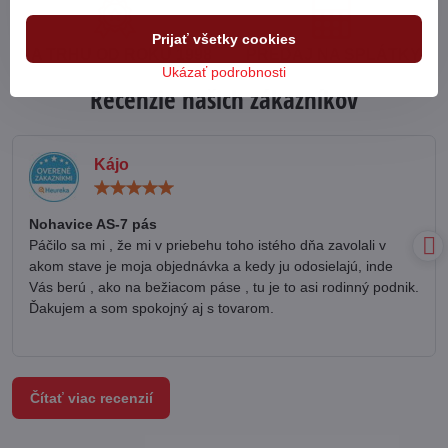
Prijať všetky cookies
NA TRHU OD ROKU 1998
PREDAJ NA SPLÁTKY
Ukázať podrobnosti
Recenzie našich zákazníkov
Kájo
Hodnotenie:
5
/
Nohavice AS-7 pás
5
Páčilo sa mi , že mi v priebehu toho istého dňa zavolali v
akom stave je moja objednávka a kedy ju odosielajú, inde
Vás berú , ako na bežiacom páse , tu je to asi rodinný podnik.
Ďakujem a som spokojný aj s tovarom.
Čítať viac recenzií