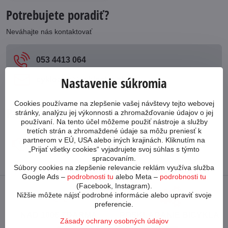
Potrebujete poradiť?
Neváhajte nás kontaktovať
053 4413 064
Nastavenie súkromia
cykloabc​@cykloabc​.sk
Cookies používame na zlepšenie vašej návštevy tejto webovej
Partnerský web
stránky, analýzu jej výkonnosti a zhromažďovanie údajov o jej
používaní. Na tento účel môžeme použiť nástroje a služby
tretích strán a zhromaždené údaje sa môžu preniesť k
partnerom v EÚ, USA alebo iných krajinách. Kliknutím na
www​.bicykle-shop​.sk
„Prijať všetky cookies“ vyjadrujete svoj súhlas s týmto
spracovaním.
Súbory cookies na zlepšenie relevancie reklám využíva služba
Google Ads –
podrobnosti tu
alebo Meta –
podrobnosti tu
(Facebook, Instagram).
Nižšie môžete nájsť podrobné informácie alebo upraviť svoje
preferencie.
NAD 100€ ZDARMA
POSKLADANIE BICYKLA
Zásady ochrany osobných údajov