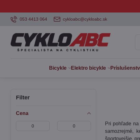
053 4413 064
cykloabc@cykloabc.sk
Bicykle
Elektro bicykle
Príslušenst
Filter
Cena
Pri pohľade na 
Od:
Do:
samozrejmé, k
športovejšie, p