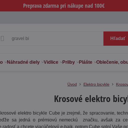
Preprava zdarma pri nákupe nad 100€
Hľadať
vo
Náhradné diely
Vidlice
Prilby
Plášte
Oblečenie, ob
Úvod
Elektro bicykle
Kroso
Krosové elektro bicy
krosové elektro bicykle Cube je zrejmé, že spracovanie, techno
eďže sa jedná o prémiovú nemeckú značku, avšak za ceny,
re radosť a chcete viacúčelový e-bajk, potom Cube splní Vaše p