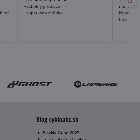
+ochotný predajca
mal prakt
eň od
+super web stránka
Napriek o
telefonick
Blog cykloabc.sk
Bicykle Cube 2025
Test svetiel na bicykel