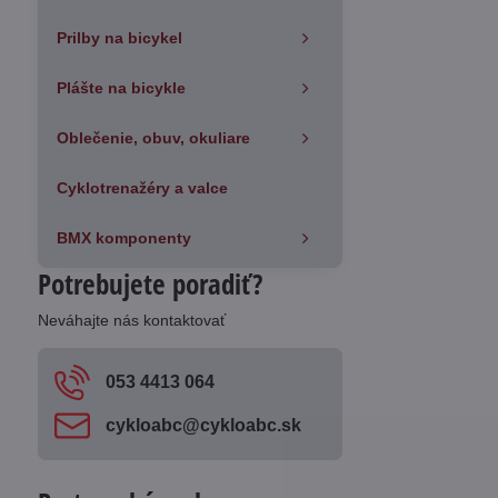
Prilby na bicykel
Plášte na bicykle
Oblečenie, obuv, okuliare
Cyklotrenažéry a valce
BMX komponenty
Potrebujete poradiť?
Neváhajte nás kontaktovať
053 4413 064
cykloabc​@cykloabc​.sk