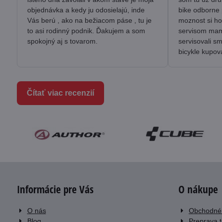
objednávka a kedy ju odosielajú, inde
bike odborne 
Vás berú , ako na bežiacom páse , tu je
moznost si ho
to asi rodinný podnik. Ďakujem a som
servisom mam 
spokojný aj s tovarom.
servisovali s
bicykle kupov
Čítať viac recenzií
Informácie pre Vás
O nákupe
O nás
Obchodné
Blog
Preprava 