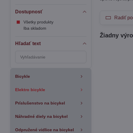
Dostupnosť
Radiť po
Všetky produkty
Iba skladom
Hľadať text
Prehľadať
výsledky
filtra
fulltextom
Bicykle
Elektro bicykle
Príslušenstvo na bicykel
Náhradné diely na bicykel
Odpružené vidlice na bicykel