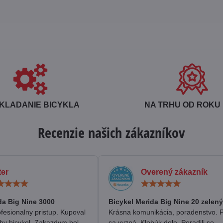
KLADANIE BICYKLA
NA TRHU OD ROKU 
Recenzie našich zákazníkov
ter
Overený zákazník
Hodnotenie:
Hodn
5
5
/
/
da Big Nine 3000
Bicykel Merida Big Nine 20 zelený
5
5
fesionalny pristup. Kupoval
Krásna komunikácia, poradenstvo. 
hy bicykel. Zakazdym bol
sa vyzná. Klobúk dole. Poradili so