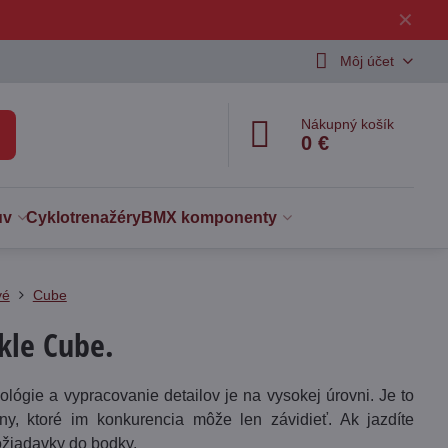
✕
Môj účet
Nákupný košík
0 €
uv
Cyklotrenažéry
BMX komponenty
vé
Cube
kle Cube.
lógie a vypracovanie detailov je na vysokej úrovni. Je to
 ktoré im konkurencia môže len závidieť. Ak jazdíte
ožiadavky do bodky.