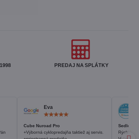
1998
PREDAJ NA SPLÁTKY
Eva
otenie:
Hodnotenie:
5
/
Cube Nuroad Pro
Sedlo Se
5
Pán
+Výborná cyklopredajňa taktiež aj servis.
Rýchlosť, 
+priestranná predajňa
Veľmi pozi