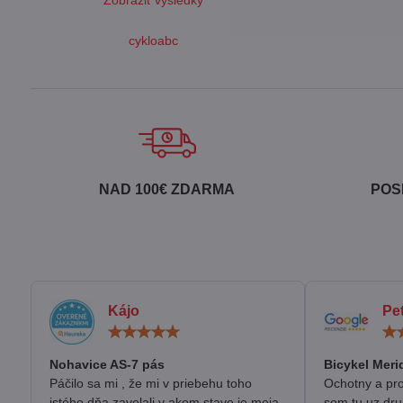
Zobraziť výsledky
cykloabc
NAD 100€ ZDARMA
POS
Kájo
Pe
Hodnotenie:
5
/
Nohavice AS-7 pás
Bicykel Meri
5
Páčilo sa mi , že mi v priebehu toho
Ochotny a pro
istého dňa zavolali v akom stave je moja
som tu uz dru