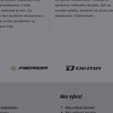
predstaveny a bola
správnou veľkosťou bicykla, dali sa
 vyskusat aj von. Zo
vyriešit splatky, dodanie na druhý d
tiez pozitivne skusenosti a
objednania. Odporúčam.
me tu bez problemov aj
ane inde.
Ako vybrať
 podmienky
Ako vybrať bicykel
tovaru
Akú veľkosť bicykla