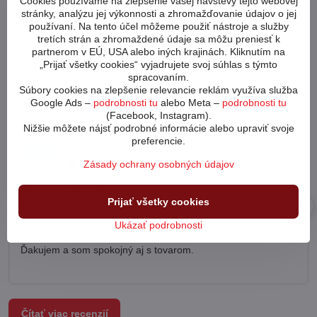
Cookies používame na zlepšenie vašej návštevy tejto webovej
stránky, analýzu jej výkonnosti a zhromažďovanie údajov o jej
NAD 100€ ZDARMA
POSKLADANIE BICYKLA
používaní. Na tento účel môžeme použiť nástroje a služby
tretích strán a zhromaždené údaje sa môžu preniesť k
partnerom v EÚ, USA alebo iných krajinách. Kliknutím na
„Prijať všetky cookies“ vyjadrujete svoj súhlas s týmto
NA TRHU OD ROKU 1998
PREDAJ NA SPLÁTKY
spracovaním.
Súbory cookies na zlepšenie relevancie reklám využíva služba
Recenzie našich zákazníkov
Google Ads –
podrobnosti tu
alebo Meta –
podrobnosti tu
(Facebook, Instagram).
Nižšie môžete nájsť podrobné informácie alebo upraviť svoje
preferencie.
Kájo
Hodnotenie:
Zásady ochrany osobných údajov
5
/
Nohavice AS-7 pás
5
Prijať všetky cookies
Páčilo sa mi , že mi v priebehu toho istého dňa zavolali v
akom stave je moja objednávka a kedy ju odosielajú, inde
Ukázať podrobnosti
Vás berú , ako na bežiacom páse , tu je to asi rodinný podnik.
Ďakujem a som spokojný aj s tovarom.
Čítať viac recenzií