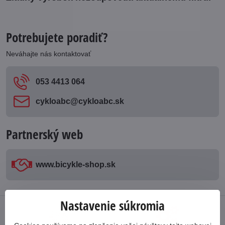
Potrebujete poradiť?
Neváhajte nás kontaktovať
053 4413 064
cykloabc​@cykloabc​.sk
Partnerský web
www​.bicykle-shop​.sk
Nastavenie súkromia