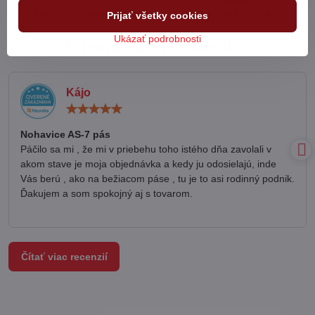
NA TRHU OD ROKU 1998
PREDAJ NA SPLÁTKY
Prijať všetky cookies
Ukázať podrobnosti
Recenzie našich zákazníkov
Kájo
Hodnotenie:
5
/
Nohavice AS-7 pás
5
Páčilo sa mi , že mi v priebehu toho istého dňa zavolali v
akom stave je moja objednávka a kedy ju odosielajú, inde
Vás berú , ako na bežiacom páse , tu je to asi rodinný podnik.
Ďakujem a som spokojný aj s tovarom.
Čítať viac recenzií