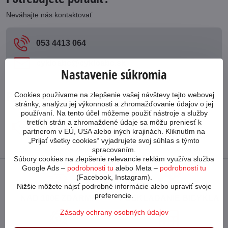
Neváhajte nás kontaktovať
053 4413 064
cykloabc​@cykloabc​.sk
Nastavenie súkromia
Partnerský web
Cookies používame na zlepšenie vašej návštevy tejto webovej
stránky, analýzu jej výkonnosti a zhromažďovanie údajov o jej
používaní. Na tento účel môžeme použiť nástroje a služby
tretích strán a zhromaždené údaje sa môžu preniesť k
www​.bicykle-shop​.sk
partnerom v EÚ, USA alebo iných krajinách. Kliknutím na
„Prijať všetky cookies“ vyjadrujete svoj súhlas s týmto
spracovaním.
Súbory cookies na zlepšenie relevancie reklám využíva služba
Google Ads –
podrobnosti tu
alebo Meta –
podrobnosti tu
(Facebook, Instagram).
Nižšie môžete nájsť podrobné informácie alebo upraviť svoje
preferencie.
NAD 100€ ZDARMA
POSKLADANIE BICYKLA
Zásady ochrany osobných údajov