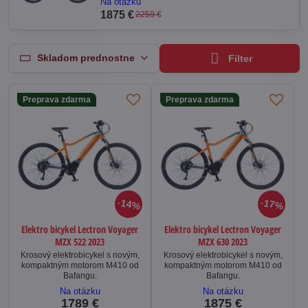
Na otázku
1875 €
2259 €
Skladom prednostne
Filter
Preprava zdarma
Preprava zdarma
14%
17%
Elektro bicykel Lectron Voyager
Elektro bicykel Lectron Voyager
MZX 522 2023
MZX 630 2023
Krosový elektrobicykel s novým,
Krosový elektrobicykel s novým,
kompaktným motorom M410 od
kompaktným motorom M410 od
Bafangu.
Bafangu.
Na otázku
Na otázku
1789 €
1875 €