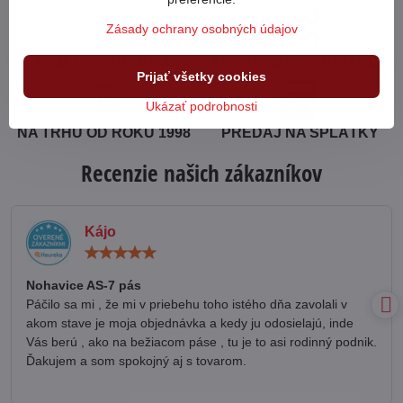
Zásady ochrany osobných údajov
NAD 100€ ZDARMA
POSKLADANIE BICYKLA
Prijať všetky cookies
Ukázať podrobnosti
NA TRHU OD ROKU 1998
PREDAJ NA SPLÁTKY
Recenzie našich zákazníkov
Kájo
Hodnotenie:
5
/
Nohavice AS-7 pás
5
Páčilo sa mi , že mi v priebehu toho istého dňa zavolali v
akom stave je moja objednávka a kedy ju odosielajú, inde
Vás berú , ako na bežiacom páse , tu je to asi rodinný podnik.
Ďakujem a som spokojný aj s tovarom.