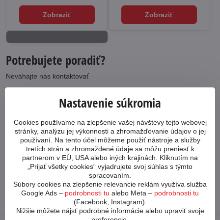
Zobraziť
Zobraziť
Potrebujete poradiť?
Neváhajte nás kontaktovať
Nastavenie súkromia
053 4413 064
cykloabc​@cykloabc​.sk
Cookies používame na zlepšenie vašej návštevy tejto webovej
stránky, analýzu jej výkonnosti a zhromažďovanie údajov o jej
používaní. Na tento účel môžeme použiť nástroje a služby
tretích strán a zhromaždené údaje sa môžu preniesť k
Partnerský web
partnerom v EÚ, USA alebo iných krajinách. Kliknutím na
„Prijať všetky cookies“ vyjadrujete svoj súhlas s týmto
spracovaním.
www​.bicykle-shop​.sk
Súbory cookies na zlepšenie relevancie reklám využíva služba
Google Ads –
podrobnosti tu
alebo Meta –
podrobnosti tu
(Facebook, Instagram).
Nižšie môžete nájsť podrobné informácie alebo upraviť svoje
preferencie.