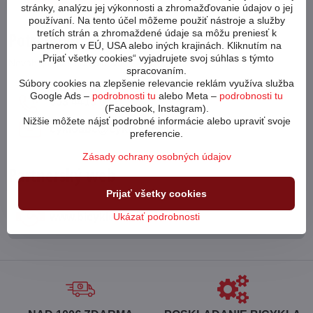
stránky, analýzu jej výkonnosti a zhromažďovanie údajov o jej
používaní. Na tento účel môžeme použiť nástroje a služby
tretích strán a zhromaždené údaje sa môžu preniesť k
Potrebujete poradiť?
partnerom v EÚ, USA alebo iných krajinách. Kliknutím na
„Prijať všetky cookies“ vyjadrujete svoj súhlas s týmto
Neváhajte nás kontaktovať
spracovaním.
Súbory cookies na zlepšenie relevancie reklám využíva služba
Google Ads –
podrobnosti tu
alebo Meta –
podrobnosti tu
053 4413 064
(Facebook, Instagram).
Nižšie môžete nájsť podrobné informácie alebo upraviť svoje
cykloabc​@cykloabc​.sk
preferencie.
Zásady ochrany osobných údajov
Partnerský web
Prijať všetky cookies
Ukázať podrobnosti
www​.bicykle-shop​.sk