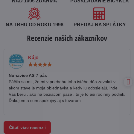
NAD 100€ ZDARMA
POSKLADANIE BICYKLA
NA TRHU OD ROKU 1998
PREDAJ NA SPLÁTKY
Recenzie našich zákazníkov
Kájo
Hodnotenie:
5
/
Nohavice AS-7 pás
5
Páčilo sa mi , že mi v priebehu toho istého dňa zavolali v
akom stave je moja objednávka a kedy ju odosielajú, inde
Vás berú , ako na bežiacom páse , tu je to asi rodinný podnik.
Ďakujem a som spokojný aj s tovarom.
Čítať viac recenzií