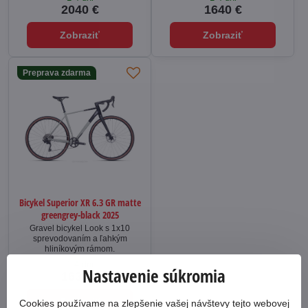
2040 €
1640 €
Zobraziť
Zobraziť
Preprava zdarma
Bicykel Superior XR 6.3 GR matte
greengrey-black 2025
Gravel bicykel Look s 1x10
sprevodovaním a ľahkým
hliníkovým rámom.
1-4 dni
Nastavenie súkromia
1630 €
Zobraziť
Cookies používame na zlepšenie vašej návštevy tejto webovej