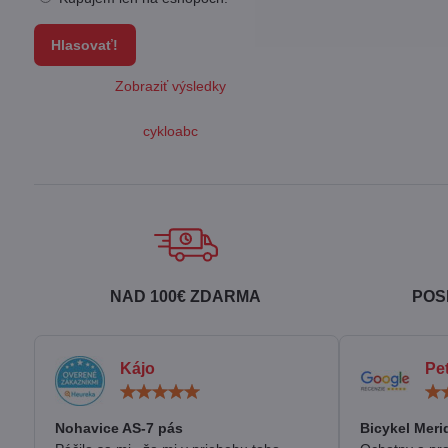
Hlasovať!
Zobraziť výsledky
cykloabc
NAD 100€ ZDARMA
POS
Kájo
Pe
Hodnotenie:
5
/
Nohavice AS-7 pás
Bicykel Meri
5