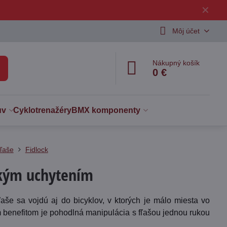
✕
Môj účet
Nákupný košík
0 €
uv
Cyklotrenažéry
BMX komponenty
ľaše
Fidlock
ckým uchytením
e sa vojdú aj do bicyklov, v ktorých je málo miesta vo
ím benefitom je pohodlná manipulácia s fľašou jednou rukou