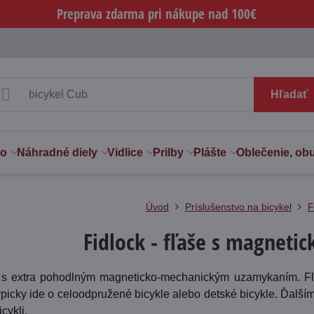
Preprava zdarma pri nákupe nad 100€
Hľadať
vo
Náhradné diely
Vidlice
Prilby
Plášte
Oblečenie, ob
Úvod
Príslušenstvo na bicykel
F
Fidlock - fľaše s magneti
 s extra pohodlným magneticko-mechanickým uzamykaním. Fľaš
typicky ide o celoodpružené bicykle alebo detské bicykle. Ďalš
cykli.