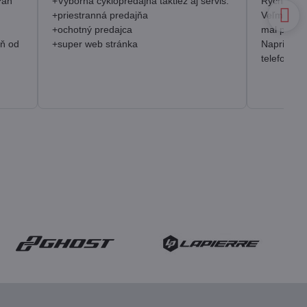
Pán
+Výborná cyklopredajňa taktiež aj servis.
Rýchlosť, 
+priestranná predajňa
Veľmi pozi
+ochotný predajca
mal prakt
eň od
+super web stránka
Napriek o
telefonick