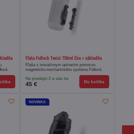
ákladňa
Fľaša Fidlock Twist 750ml číra + základňa
u
Fľaša s inovatívnym upínaním pomocou
lock.
magneticko-mechanického systému Fidlock.
Na predajni 2 a viac ks
ošíka
Do košíka
45 €
NOVINKA