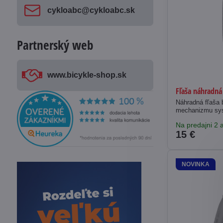
cykloabc​@cykloabc​.sk
Partnerský web
www​.bicykle-shop​.sk
Fľaša náhradná
Náhradná fľaša 
mechanizmu sys
Na predajni 2 a
15 €
NOVINKA