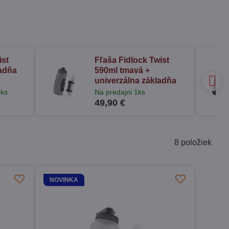
ist
Fľaša Fidlock Twist
ladňa
590ml tmavá +
univerzálna základňa
 ks
Na predajni 1ks
49,90 €
8
položiek
NOVINKA