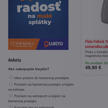
Fľaša Fidlock 
univerzálna zá
Fľaša s inovat
magneticko-mec
Anketa
Na predajni 1k
49,90 €
Ako nakupujete bicykle?
Idem priamo do kamennej predajne.
Pozriem na kamennej predajni a kúpim
na eshope.
Pozriem na eshopoch a kúpim na
kamennej predajni.
Kupujem len na eshopoch.