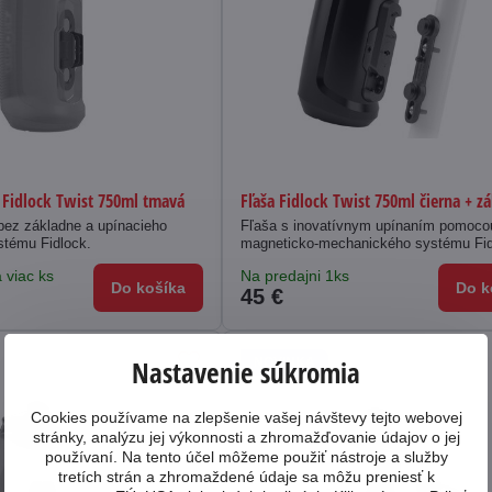
 Fidlock Twist 750ml tmavá
Fľaša Fidlock Twist 750ml čierna + z
bez základne a upínacieho
Fľaša s inovatívnym upínaním pomoco
tému Fidlock.
magneticko-mechanického systému Fid
 viac ks
Na predajni 1ks
Do košíka
Do k
45 €
Nastavenie súkromia
NOVINKA
Cookies používame na zlepšenie vašej návštevy tejto webovej
stránky, analýzu jej výkonnosti a zhromažďovanie údajov o jej
používaní. Na tento účel môžeme použiť nástroje a služby
tretích strán a zhromaždené údaje sa môžu preniesť k