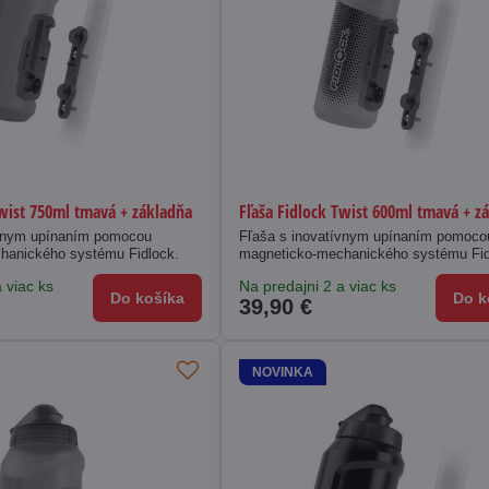
Twist 750ml tmavá + základňa
Fľaša Fidlock Twist 600ml tmavá + z
ívnym upínaním pomocou
Fľaša s inovatívnym upínaním pomoco
hanického systému Fidlock.
magneticko-mechanického systému Fid
 viac ks
Na predajni 2 a viac ks
Do košíka
Do k
39,90 €
NOVINKA