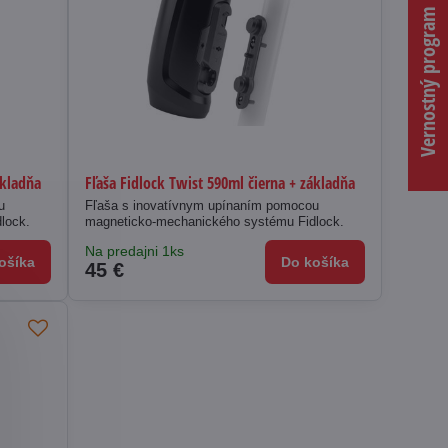
Vernostný program
ákladňa
Fľaša Fidlock Twist 590ml čierna + základňa
u
Fľaša s inovatívnym upínaním pomocou
lock.
magneticko-mechanického systému Fidlock.
Na predajni 1ks
ošíka
Do košíka
45 €