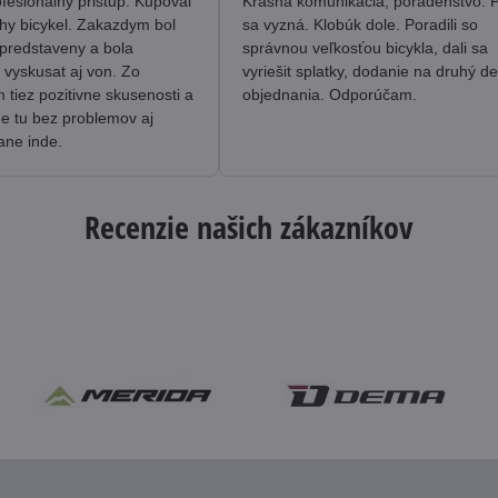
fesionalny pristup. Kupoval
Krásna komunikácia, poradenstvo. 
hy bicykel. Zakazdym bol
sa vyzná. Klobúk dole. Poradili so
predstaveny a bola
správnou veľkosťou bicykla, dali sa
 vyskusat aj von. Zo
vyriešit splatky, dodanie na druhý d
tiez pozitivne skusenosti a
objednania. Odporúčam.
me tu bez problemov aj
ane inde.
Recenzie našich zákazníkov