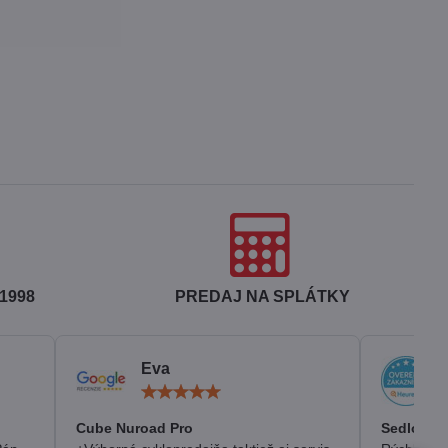
1998
PREDAJ NA SPLÁTKY
Eva
otenie:
Hodnotenie:
5
/
Cube Nuroad Pro
Sedlo Se
5