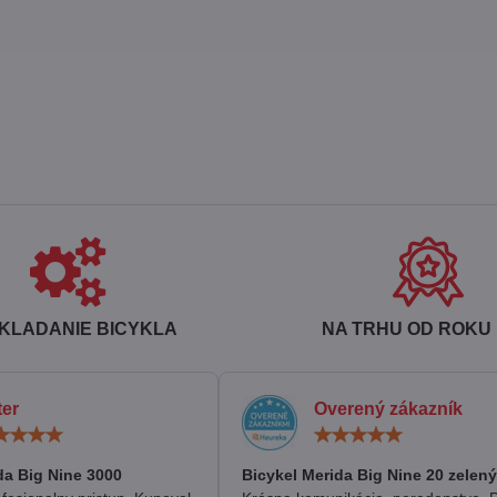
KLADANIE BICYKLA
NA TRHU OD ROKU 
ter
Overený zákazník
Hodnotenie:
Hodn
5
5
/
/
da Big Nine 3000
Bicykel Merida Big Nine 20 zelený
5
5