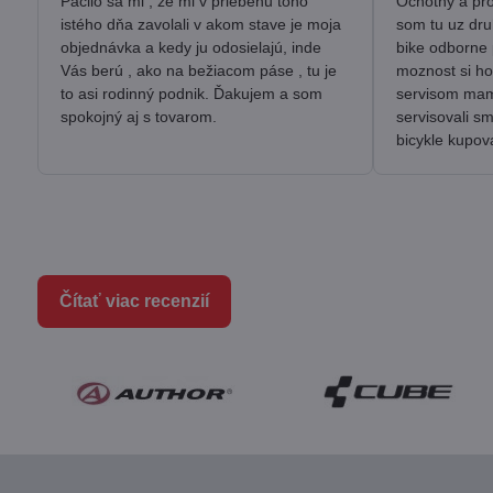
Páčilo sa mi , že mi v priebehu toho
Ochotny a pro
istého dňa zavolali v akom stave je moja
som tu uz dru
objednávka a kedy ju odosielajú, inde
bike odborne 
Vás berú , ako na bežiacom páse , tu je
moznost si ho
to asi rodinný podnik. Ďakujem a som
servisom mam 
spokojný aj s tovarom.
servisovali s
bicykle kupov
Čítať viac recenzií