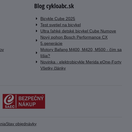
Blog cykloabc.sk
Bicykle Cube 2025
Test svetiel na bicykel
Ultra ľahké detské bicykel Cube Numove
Nový pohon Bosch Performance CX
5.generácie
lov
Motory Bafang M400, M420, M500 - čím sa
líšia?
Novinka - elektrobicykle Merida eOne-Forty
Všetky články
nia
Stav objednávky