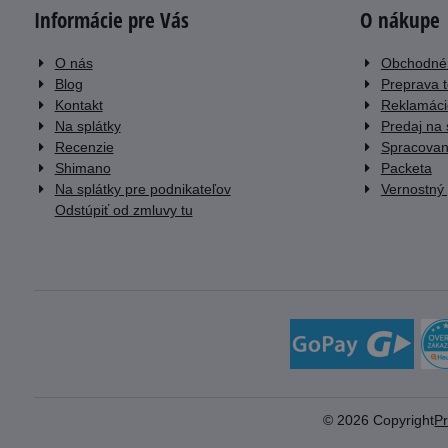
Informácie pre Vás
O nákupe
O nás
Obchodné
Blog
Preprava 
Kontakt
Reklamáci
Na splátky
Predaj na 
Recenzie
Spracovan
Shimano
Packeta
Na splátky pre podnikateľov
Vernostný
Odstúpiť od zmluvy tu
©
2026
Copyright
P