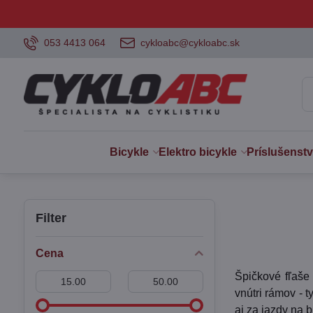
053 4413 064
cykloabc@cykloabc.sk
Bicykle
Elektro bicykle
Príslušenst
Filter
Cena
Špičkové fľaše
Od:
Do:
vnútri rámov - 
aj za jazdy na bi