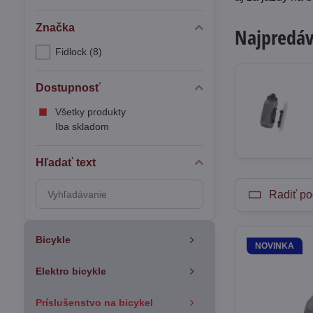
Značka
Najpredáv
Fidlock (8)
Dostupnosť
Všetky produkty
Iba skladom
Hľadať text
Prehľadať
Radiť po
výsledky
filtra
fulltextom
Bicykle
NOVINKA
Elektro bicykle
Príslušenstvo na bicykel