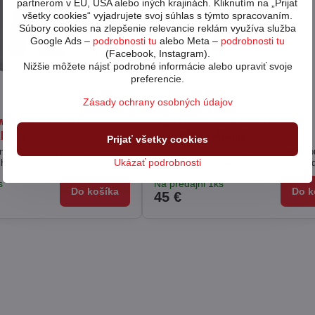
partnerom v EÚ, USA alebo iných krajinách. Kliknutím na „Prijať
všetky cookies“ vyjadrujete svoj súhlas s týmto spracovaním.
Súbory cookies na zlepšenie relevancie reklám využíva služba
Google Ads –
podrobnosti tu
alebo Meta –
podrobnosti tu
(Facebook, Instagram).
Nižšie môžete nájsť podrobné informácie alebo upraviť svoje
preferencie.
Zásady ochrany osobných údajov
Twist 590ml tmavá +
Fľaša Fidlock Twist 450ml tmavá +
kladňa
univerzálna základňa
Prijať všetky cookies
ívnym upínaním pomocou
Fľaša s inovatívnym upínaním pomoco
Ukázať podrobnosti
hanického systému Fidlock.
magneticko-mechanického systému Fid
s
Na predajni 1ks
Do košíka
Do k
45 €