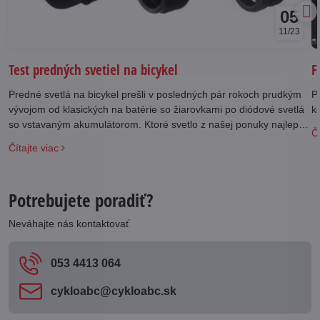
05
11/23
Test predných svetiel na bicykel
F
Predné svetlá na bicykel prešli v posledných pár rokoch prudkým
Po
vývojom od klasických na batérie so žiarovkami po diódové svetlá
k
so vstavaným akumulátorom. Ktoré svetlo z našej ponuky najlepšie
Čí
vyhovie vašim požiadavkám?
Čítajte viac
Potrebujete poradiť?
Neváhajte nás kontaktovať
053 4413 064
cykloabc​@cykloabc​.sk