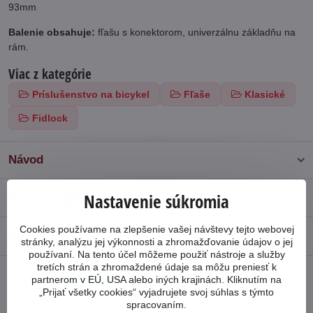
93mm
Balenie obsahuje:
fľašu s konektorom, univerzálnu základňu na
rám.
Viac z kategórie
Príslušenstvo na bicykel
Fľaše
Klasické
Fidlock
Návod
Nastavenie súkromia
Recenzie
1
Cookies používame na zlepšenie vašej návštevy tejto webovej
Diskusia
0
stránky, analýzu jej výkonnosti a zhromažďovanie údajov o jej
používaní. Na tento účel môžeme použiť nástroje a služby
tretích strán a zhromaždené údaje sa môžu preniesť k
partnerom v EÚ, USA alebo iných krajinách. Kliknutím na
Facebook
Twitter
Bluesky
Pinterest
Reddit
LinkedIn
WhatsApp
E-
„Prijať všetky cookies“ vyjadrujete svoj súhlas s týmto
mail
spracovaním.