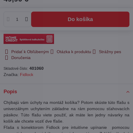
Do košíka
Pridať k Obľúbeným
Otázka k produktu
Strážny pes
Doručenia
:
401060
Skladové číslo
Značka:
Fidlock
Popis
Chýbajú vám úchyty na montáž košíka? Potom skúste túto fľašu s
univerzálnym uchytením základne na rám pomocou sťahovacích
pásikov. Túto fľašu viete použiť, ak máte len jedny návarky na
košík ale chcete voziť dve fľaše.
Fľaša s konektorom Fidlock pre intuitívne upínanie pomocou