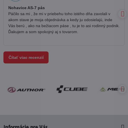
5
/
Nohavice AS-7 pás
5
Páčilo sa mi , že mi v priebehu toho istého dňa zavolali v
akom stave je moja objednávka a kedy ju odosielajú, inde
Vás berú , ako na bežiacom páse , tu je to asi rodinný podnik.
Ďakujem a som spokojný aj s tovarom.
Čítať viac recenzií
Informácie pre Vás