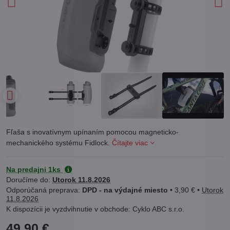
Fľaša s inovatívnym upínaním pomocou magneticko-
mechanického systému Fidlock.
Čítajte viac
Na predajni 1ks
Doručíme do:
Utorok
11.8.2026
DPD - na výdajné miesto
•
3,90 €
•
Utorok
11.8.2026
Cyklo ABC s.r.o.
49,90 €