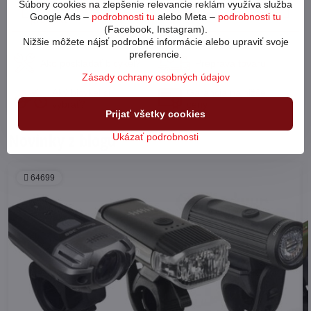
Súbory cookies na zlepšenie relevancie reklám využíva služba
Predchádzajúci
Nasledujúci produkt
Google Ads –
podrobnosti tu
alebo Meta –
podrobnosti tu
produkt
(Facebook, Instagram).
Nižšie môžete nájsť podrobné informácie alebo upraviť svoje
preferencie.
Ako poskladať bicykel?
Preprava tovaru
Zásady ochrany osobných údajov
Aký bicykel si
Garancia najnižšej
vybrať?
ceny
Prijať všetky cookies
Novinky z blogu
Ukázať podrobnosti
64699