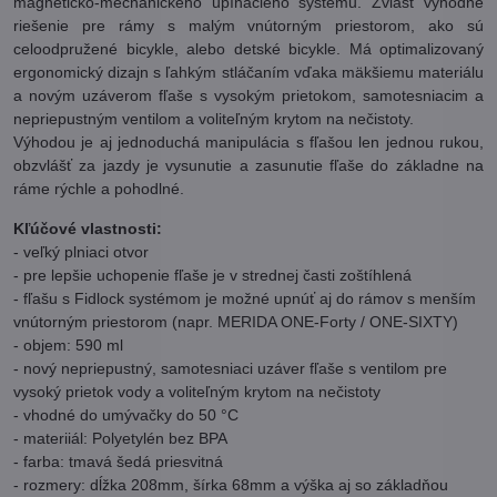
magneticko-mechanického upínacieho systému. Zvlášť výhodné
riešenie pre rámy s malým vnútorným priestorom, ako sú
celoodpružené bicykle, alebo detské bicykle. Má optimalizovaný
ergonomický dizajn s ľahkým stláčaním vďaka mäkšiemu materiálu
a novým uzáverom fľaše s vysokým prietokom, samotesniacim a
nepriepustným ventilom a voliteľným krytom na nečistoty.
Výhodou je aj jednoduchá manipulácia s fľašou len jednou rukou,
obzvlášť za jazdy je vysunutie a zasunutie fľaše do základne na
ráme rýchle a pohodlné.
Kľúčové vlastnosti:
- veľký plniaci otvor
- pre lepšie uchopenie fľaše je v strednej časti zoštíhlená
- fľašu s Fidlock systémom je možné upnúť aj do rámov s menším
vnútorným priestorom (napr. MERIDA ONE-Forty / ONE-SIXTY)
- objem: 590 ml
- nový nepriepustný, samotesniaci uzáver fľaše s ventilom pre
vysoký prietok vody a voliteľným krytom na nečistoty
- vhodné do umývačky do 50 °C
- materiiál: Polyetylén bez BPA
- farba: tmavá šedá priesvitná
- rozmery: dĺžka 208mm, šírka 68mm a výška aj so základňou