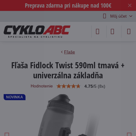
Preprava zdarma pri nákupe nad 100€
✕
Môj účet
Fľaše
Fľaša Fidlock Twist 590ml tmavá +
univerzálna základňa
Hodnotenie
4.75
/
5
(
8
x)
NOVINKA