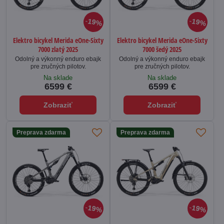
19%
19%
Elektro bicykel Merida eOne-Sixty
Elektro bicykel Merida eOne-Sixty
7000 zlatý 2025
7000 šedý 2025
Odolný a výkonný enduro ebajk
Odolný a výkonný enduro ebajk
pre zručných pilotov.
pre zručných pilotov.
Na sklade
Na sklade
6599 €
6599 €
Zobraziť
Zobraziť
Preprava zdarma
Preprava zdarma
19%
19%