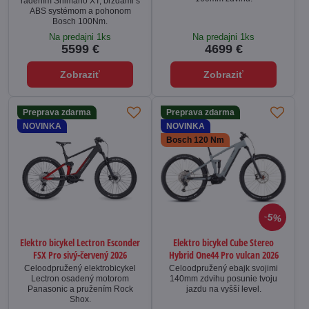
radením Shimano XT, brzdami s
ABS systémom a pohonom
Bosch 100Nm.
Na predajni 1ks
Na predajni 1ks
5599 €
4699 €
Zobraziť
Zobraziť
Preprava zdarma
Preprava zdarma
NOVINKA
NOVINKA
Bosch 120 Nm
5%
Elektro bicykel Lectron Esconder
Elektro bicykel Cube Stereo
FSX Pro sivý-červený 2026
Hybrid One44 Pro vulcan 2026
Celoodpružený elektrobicykel
Celoodpružený ebajk svojimi
Lectron osadený motorom
140mm zdvihu posunie tvoju
Panasonic a pružením Rock
jazdu na vyšší level.
Shox.