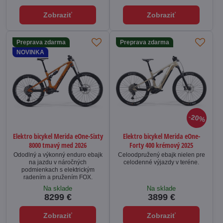
Zobraziť
Zobraziť
Preprava zdarma
Preprava zdarma
NOVINKA
20%
Elektro bicykel Merida eOne-Sixty
Elektro bicykel Merida eOne-
8000 tmavý med 2026
Forty 400 krémový 2025
Ododlný a výkonný enduro ebajk
Celoodpružený ebajk nielen pre
na jazdu v náročných
celodenné výjazdy v teréne.
podmienkach s elektrickým
radením a pružením FOX.
Na sklade
Na sklade
8299 €
3899 €
Zobraziť
Zobraziť