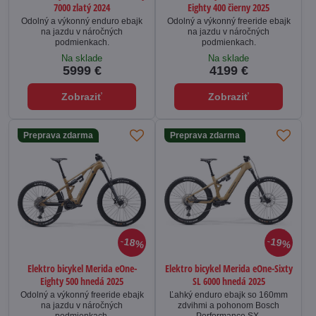
7000 zlatý 2024
Eighty 400 čierny 2025
Odolný a výkonný enduro ebajk
Odolný a výkonný freeride ebajk
na jazdu v náročných
na jazdu v náročných
podmienkach.
podmienkach.
Na sklade
Na sklade
5999 €
4199 €
Zobraziť
Zobraziť
Preprava zdarma
Preprava zdarma
18%
19%
Elektro bicykel Merida eOne-
Elektro bicykel Merida eOne-Sixty
Eighty 500 hnedá 2025
SL 6000 hnedá 2025
Odolný a výkonný freeride ebajk
Ľahký enduro ebajk so 160mm
na jazdu v náročných
zdvihmi a pohonom Bosch