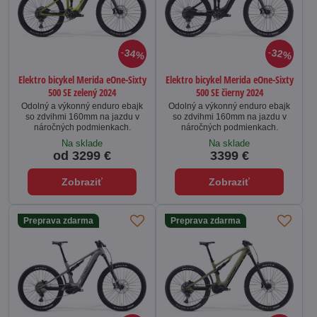
34%
32%
Elektro bicykel Merida eOne-Sixty
Elektro bicykel Merida eOne-Sixty
500 SE zelený 2024
500 SE čierny 2024
Odolný a výkonný enduro ebajk
Odolný a výkonný enduro ebajk
so zdvihmi 160mm na jazdu v
so zdvihmi 160mm na jazdu v
náročných podmienkach.
náročných podmienkach.
Na sklade
Na sklade
od 3299 €
3399 €
Zobraziť
Zobraziť
Preprava zdarma
Preprava zdarma