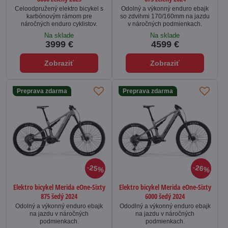
Celoodpružený elektro bicykel s
Odolný a výkonný enduro ebajk
karbónovým rámom pre
so zdvihmi 170/160mm na jazdu
náročných enduro cyklistov.
v náročných podmienkach.
Na sklade
Na sklade
3999 €
4599 €
Zobraziť
Zobraziť
Preprava zdarma
Preprava zdarma
25%
26%
Elektro bicykel Merida eOne-Sixty
Elektro bicykel Merida eOne-Sixty
875 šedý 2024
6000 šedý 2024
Odolný a výkonný enduro ebajk
Ododlný a výkonný enduro ebajk
na jazdu v náročných
na jazdu v náročných
podmienkach.
podmienkach.