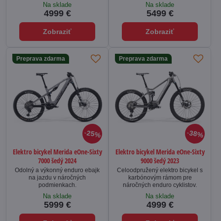
Na sklade
Na sklade
4999 €
5499 €
Zobraziť
Zobraziť
Preprava zdarma
Preprava zdarma
25%
38%
Elektro bicykel Merida eOne-Sixty
Elektro bicykel Merida eOne-Sixty
7000 šedý 2024
9000 šedý 2023
Odolný a výkonný enduro ebajk
Celoodpružený elektro bicykel s
na jazdu v náročných
karbónovým rámom pre
podmienkach.
náročných enduro cyklistov.
Na sklade
Na sklade
5999 €
4999 €