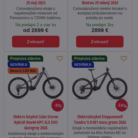
29 sivý 2023
Benton 29 zelený 2024
Celoodpružený ebajk s
Celoodpružený elektro bicykel s
najsilenejším motorom od
komplet príslušenstvom na
Panasonicu a 720Wh batériou.
potulky po svete.
Na predajni 2 a viac ks
Na predajni 1ks
od 2699 €
2899 €
Zobraziť
Zobraziť
Preprava zdarma
Preprava zdarma
NOVINKA
NOVINKA
Bosch 120 Nm
10%
5%
Elektro bicykel Cube Stereo
Elektrobicykel Steppenwolf
Hybrid One44 HPC SLX EVO
Tundra 9.0 M1 moss green 2026
slategrey 2026
Ebajk s momentálne najsilnejším
pohonom na trhu Avinox M1 so
Karbónový ebajk s elektronickým
160mm zdvihu.