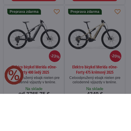
Preprava zdarma
Preprava zdarma
23%
20%
Elektro bicykel Merida eOne-
Elektro bicykel Merida eOne-
Forty 400 šedý 2025
Forty 475 krémový 2025
Celoodpružený ebajk nielen pre
Celoodpružený ebajk nielen pre
celodenné výjazdy v teréne.
celodenné výjazdy v teréne.
Na sklade
Na sklade
od 3765,75 €
4349 €
Zobraziť
Zobraziť
Preprava zdarma
Preprava zdarma
NOVINKA