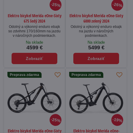
25%
26%
Elektro bicykel Merida eOne-Sixty
Elektro bicykel Merida eOne-Sixty
675 šedý 2024
6000 zelený 2024
Odolný a výkonný enduro ebajk
Odolný a výkonný enduro ebajk
so zdvihmi 170/160mm na jazdu
na jazdu v náročných
v náročných podmienkach.
podmienkach.
Na sklade
Na sklade
4599 €
5499 €
Zobraziť
Zobraziť
Preprava zdarma
Preprava zdarma
25%
19%
Elektro bicykel Merida eOne-Sixty
Elektro bicykel Merida eOne-