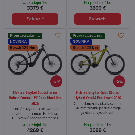
Na predajni 1ks
Na predajni 1ks
3379 €
3699 €
Zobraziť
Zobraziť
Preprava zdarma
Preprava zdarma
NOVINKA
NOVINKA
Bosch 120 Nm
Bosch 120 Nm
5%
5%
Elektro bicykel Cube Stereo
Elektro bicykel Cube Stereo
Hybrid One44 HPC Race blackline
Hybrid One44 Pro lizard 2026
2026
Celoodpružený ebajk svojimi
140mm zdvihu posunie tvoju
Karbónový ebajk so140mm
jazdu na vyšší level.
zdvihu a pohonom Bosch so
100Nm krútiaceho momentu.
Na predajni 1ks
Na predajni 1ks
4269 €
3699 €