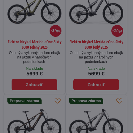
19%
19%
Elektro bicykel Merida eOne-Sixty
Elektro bicykel Merida eOne-Sixty
6000 zelený 2025
6000 šedý 2025
Odolný a výkonný enduro ebajk
Ododlný a výkonný enduro ebajk
na jazdu v náročných
na jazdu v náročných
podmienkach.
podmienkach.
Na sklade
Na sklade
5699 €
5699 €
Zobraziť
Zobraziť
Preprava zdarma
Preprava zdarma