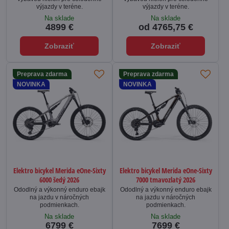
výjazdy v teréne.
výjazdy v teréne.
Na sklade
Na sklade
4899 €
od 4765,75 €
Zobraziť
Zobraziť
Preprava zdarma
Preprava zdarma
NOVINKA
NOVINKA
Elektro bicykel Merida eOne-Sixty
Elektro bicykel Merida eOne-Sixty
6000 šedý 2026
7000 tmavozlatý 2026
Ododlný a výkonný enduro ebajk
Ododlný a výkonný enduro ebajk
na jazdu v náročných
na jazdu v náročných
podmienkach.
podmienkach.
Na sklade
Na sklade
6799 €
7699 €