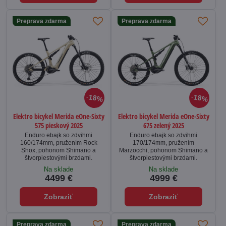
Preprava zdarma
Preprava zdarma
18%
18%
Elektro bicykel Merida eOne-Sixty
Elektro bicykel Merida eOne-Sixty
575 pieskový 2025
675 zelený 2025
Enduro ebajk so zdvihmi
Enduro ebajk so zdvihmi
160/174mm, pružením Rock
170/174mm, pružením
Shox, pohonom Shimano a
Marzocchi, pohonom Shimano a
štvorpiestovými brzdami.
štvorpiestovými brzdami.
Na sklade
Na sklade
4499 €
4999 €
Zobraziť
Zobraziť
Preprava zdarma
Preprava zdarma