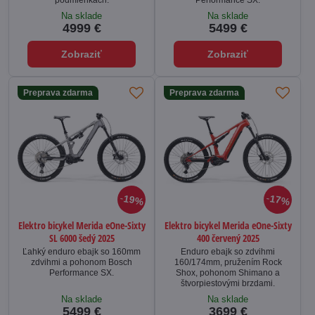
podmienkach.
Performance SX.
Na sklade
Na sklade
4999 €
5499 €
Zobraziť
Zobraziť
Preprava zdarma
Preprava zdarma
19%
17%
Elektro bicykel Merida eOne-Sixty
Elektro bicykel Merida eOne-Sixty
SL 6000 šedý 2025
400 červený 2025
Ľahký enduro ebajk so 160mm
Enduro ebajk so zdvihmi
zdvihmi a pohonom Bosch
160/174mm, pružením Rock
Performance SX.
Shox, pohonom Shimano a
štvorpiestovými brzdami.
Na sklade
Na sklade
5499 €
3699 €