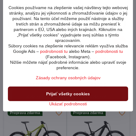
Cookies používame na zlepšenie vašej návštevy tejto webovej
stránky, analýzu jej výkonnosti a zhromažďovanie údajov o jej
používaní. Na tento účel môžeme použiť nástroje a služby
tretích strán a zhromaždené údaje sa môžu preniesť k
partnerom v EÚ, USA alebo iných krajinách. Kliknutím na
„Prijať všetky cookies“ vyjadrujete svoj súhlas s týmto
spracovaním.
25%
25%
Súbory cookies na zlepšenie relevancie reklám využíva služba
Google Ads –
podrobnosti tu
alebo Meta –
podrobnosti tu
Elektro bicykel Merida eOne-
Elektro bicykel Merida eOne-
(Facebook, Instagram).
Forty 475 šedý 2024
Forty 675 šedý 2024
Nižšie môžete nájsť podrobné informácie alebo upraviť svoje
Celoodpružený ebajk pre
Celoodpružený ebajk s
preferencie.
celodenné výjazdy v teréne.
výkonným motorom Shimano a
silnou, 750Wh batériou.
Zásady ochrany osobných údajov
Na sklade
Na sklade
3999 €
4299 €
Prijať všetky cookies
Zobraziť
Zobraziť
Ukázať podrobnosti
Preprava zdarma
Preprava zdarma