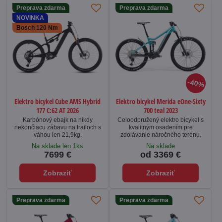
Preprava zdarma
Preprava zdarma
NOVINKA
Bosch 120 Nm
40%
Elektro bicykel Cube AMS Hybrid
Elektro bicykel Merida eOne-Sixty
177 C:62 AT 2026
700 teal 2023
Karbónový ebajk na nikdy
Celoodpružený elektro bicykel s
nekončiacu zábavu na trailoch s
kvalitným osadením pre
váhou len 21,9kg.
zdolávanie náročného terénu.
Na sklade len 1ks
Na sklade
7699 €
od 3369 €
Zobraziť
Zobraziť
Preprava zdarma
Preprava zdarma