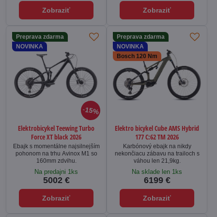
Zobraziť
Zobraziť
Preprava zdarma
Preprava zdarma
NOVINKA
NOVINKA
Bosch 120 Nm
15%
Elektrobicykel Teewing Turbo
Elektro bicykel Cube AMS Hybrid
Force XT black 2026
177 C:62 TM 2026
Ebajk s momentálne najsilnejším
Karbónový ebajk na nikdy
pohonom na trhu Avinox M1 so
nekončiacu zábavu na trailoch s
160mm zdvihu.
váhou len 21,9kg.
Na predajni 1ks
Na sklade len 1ks
5002 €
6199 €
Zobraziť
Zobraziť