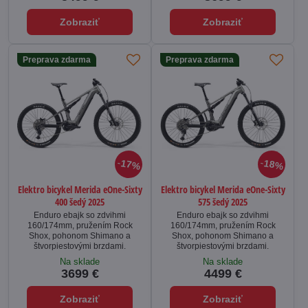
Zobraziť
Zobraziť
Preprava zdarma
Preprava zdarma
17%
18%
Elektro bicykel Merida eOne-Sixty
Elektro bicykel Merida eOne-Sixty
400 šedý 2025
575 šedý 2025
Enduro ebajk so zdvihmi
Enduro ebajk so zdvihmi
160/174mm, pružením Rock
160/174mm, pružením Rock
Shox, pohonom Shimano a
Shox, pohonom Shimano a
štvorpiestovými brzdami.
štvorpiestovými brzdami.
Na sklade
Na sklade
3699 €
4499 €
Zobraziť
Zobraziť