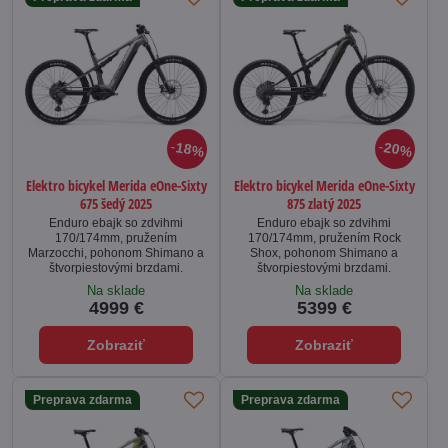
18%
20%
Elektro bicykel Merida eOne-Sixty
Elektro bicykel Merida eOne-Sixty
675 šedý 2025
875 zlatý 2025
Enduro ebajk so zdvihmi
Enduro ebajk so zdvihmi
170/174mm, pružením
170/174mm, pružením Rock
Marzocchi, pohonom Shimano a
Shox, pohonom Shimano a
štvorpiestovými brzdami.
štvorpiestovými brzdami.
Na sklade
Na sklade
4999 €
5399 €
Zobraziť
Zobraziť
Preprava zdarma
Preprava zdarma