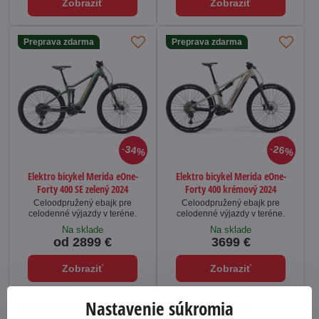
Zobraziť
Zobraziť
Preprava zdarma
Preprava zdarma
34%
26%
Elektro bicykel Merida eOne-
Elektro bicykel Merida eOne-
Forty 400 SE zelený 2024
Forty 400 krémový 2024
Celoodpružený ebajk pre
Celoodpružený ebajk pre
celodenné výjazdy v teréne.
celodenné výjazdy v teréne.
Na sklade
Na sklade
od 2899 €
3699 €
Zobraziť
Zobraziť
Nastavenie súkromia
Preprava zdarma
Preprava zdarma