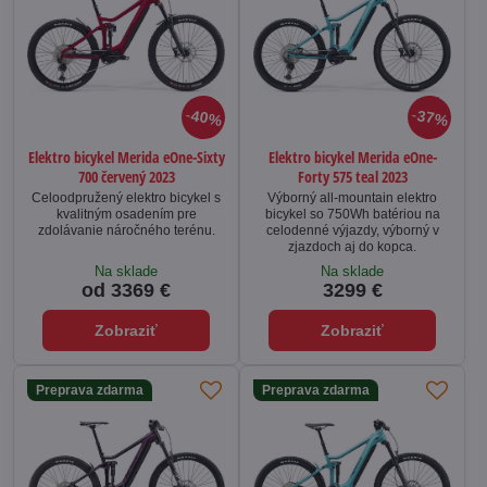
40%
37%
Elektro bicykel Merida eOne-Sixty
Elektro bicykel Merida eOne-
700 červený 2023
Forty 575 teal 2023
Celoodpružený elektro bicykel s
Výborný all-mountain elektro
kvalitným osadením pre
bicykel so 750Wh batériou na
zdolávanie náročného terénu.
celodenné výjazdy, výborný v
zjazdoch aj do kopca.
Na sklade
Na sklade
od 3369 €
3299 €
Zobraziť
Zobraziť
Preprava zdarma
Preprava zdarma