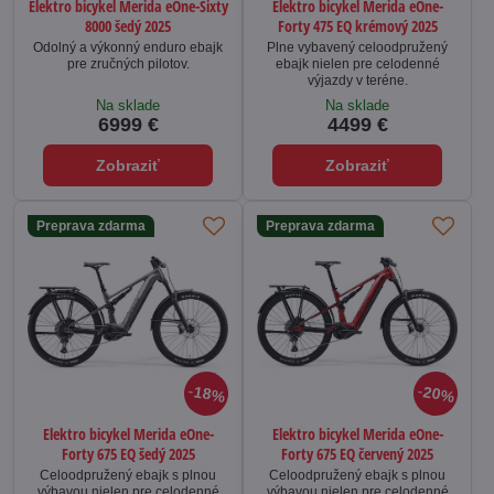
Elektro bicykel Merida eOne-Sixty
Elektro bicykel Merida eOne-
8000 šedý 2025
Forty 475 EQ krémový 2025
Odolný a výkonný enduro ebajk
Plne vybavený celoodpružený
pre zručných pilotov.
ebajk nielen pre celodenné
výjazdy v teréne.
Na sklade
Na sklade
6999 €
4499 €
Zobraziť
Zobraziť
Preprava zdarma
Preprava zdarma
18%
20%
Elektro bicykel Merida eOne-
Elektro bicykel Merida eOne-
Forty 675 EQ šedý 2025
Forty 675 EQ červený 2025
Celoodpružený ebajk s plnou
Celoodpružený ebajk s plnou
výbavou nielen pre celodenné
výbavou nielen pre celodenné