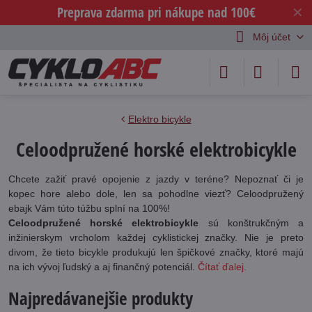
Preprava zdarma pri nákupe nad 100€
✕
Môj účet
Elektro bicykle
Celoodpružené horské elektrobicykle
Chcete zažiť pravé opojenie z jazdy v teréne? Nepoznať či je
kopec hore alebo dole, len sa pohodlne viezť? Celoodpružený
ebajk Vám túto túžbu splní na 100%!
Celoodpružené horské elektrobicykle
sú konštrukčným a
inžinierskym vrcholom každej cyklistickej značky. Nie je preto
divom, že tieto bicykle produkujú len špičkové značky, ktoré majú
na ich vývoj ľudský a aj finančný potenciál.
Čítať ďalej.
Najpredávanejšie produkty