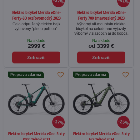
37%
41%
Elektro bicykel Merida eOne-
Elektro bicykel Merida eOne-
Forty-EQ oceľovomodrý 2023
Forty 700 tmavozelený 2023
Celo odpružený elektro bajk
Výborný all-mountain elektro
vybavený "plnou poľnou".
bicykel na celodenné výjazdy,
výborný v zjazdoch aj do kopca.
Na sklade
Na sklade
2999 €
od 3399 €
Zobraziť
Zobraziť
Preprava zdarma
Preprava zdarma
37%
25%
Elektro bicykel Merida eOne-Sixty
Elektro bicykel Merida eOne-Sixty
8000 zelený 2023
675 zelený 2024