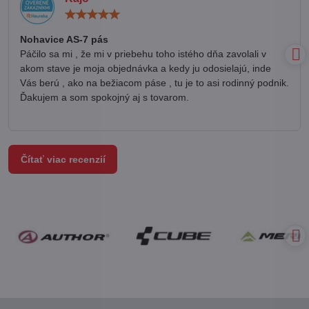
Hodnotenie:
5
/
Nohavice AS-7 pás
5
Páčilo sa mi , že mi v priebehu toho istého dňa zavolali v
akom stave je moja objednávka a kedy ju odosielajú, inde
Vás berú , ako na bežiacom páse , tu je to asi rodinný podnik.
Ďakujem a som spokojný aj s tovarom.
Čítať viac recenzií