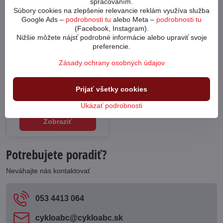
spracovaním.
Súbory cookies na zlepšenie relevancie reklám využíva služba
Google Ads –
podrobnosti tu
alebo Meta –
podrobnosti tu
(Facebook, Instagram).
Nižšie môžete nájsť podrobné informácie alebo upraviť svoje
preferencie.
Duša 29x1,95-2,60 TPU FV
Zásady ochrany osobných údajov
Duša na moderné horské bicykle
a elektrobicykle s priemerom 29
palcov.
Prijať všetky cookies
Pripravujeme
12 €
Ukázať podrobnosti
Zobraziť
Potrebujete poradiť?
Neváhajte nás kontaktovať
053 4413 064
cykloabc​@cykloabc​.sk