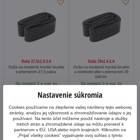
Duša 27,5x2,5-3,0
Duša 29x2,4-2,8
Duša na moderné horské bicykle
Duša na moderné horské bicykle
s priemerom 27,5 palca.
a elektrobicykle s priemerom 29
palcov.
Na predajni 2 a viac ks
Na predajni 2 a viac ks
7,90 €
8 €
Nastavenie súkromia
Zobraziť
Zobraziť
Cookies používame na zlepšenie vašej návštevy tejto webovej
stránky, analýzu jej výkonnosti a zhromažďovanie údajov o jej
používaní. Na tento účel môžeme použiť nástroje a služby
tretích strán a zhromaždené údaje sa môžu preniesť k
partnerom v EÚ, USA alebo iných krajinách. Kliknutím na
„Prijať všetky cookies“ vyjadrujete svoj súhlas s týmto