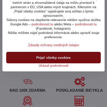
tretích strán a zhromaždené údaje sa môžu preniesť k
Neváhajte nás kontaktovať
partnerom v EÚ, USA alebo iných krajinách. Kliknutím na
„Prijať všetky cookies“ vyjadrujete svoj súhlas s týmto
spracovaním.
053 4413 064
Súbory cookies na zlepšenie relevancie reklám využíva služba
Google Ads –
podrobnosti tu
alebo Meta –
podrobnosti tu
cykloabc​@cykloabc​.sk
(Facebook, Instagram).
Nižšie môžete nájsť podrobné informácie alebo upraviť svoje
preferencie.
Partnerský web
Zásady ochrany osobných údajov
www​.bicykle-shop​.sk
Prijať všetky cookies
Ukázať podrobnosti
NAD 100€ ZDARMA
POSKLADANIE BICYKLA