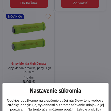
Do košíka
Zobraziť
NOVINKA
Gripy Merida High Density
Gripy Merida z mäkkej peny High
Density.
4-8 dní
6,90 €
Nastavenie súkromia
Zobraziť
Cookies používame na zlepšenie vašej návštevy tejto webovej
stránky, analýzu jej výkonnosti a zhromažďovanie údajov o jej
Potrebujete poradiť?
používaní. Na tento účel môžeme použiť nástroje a služby