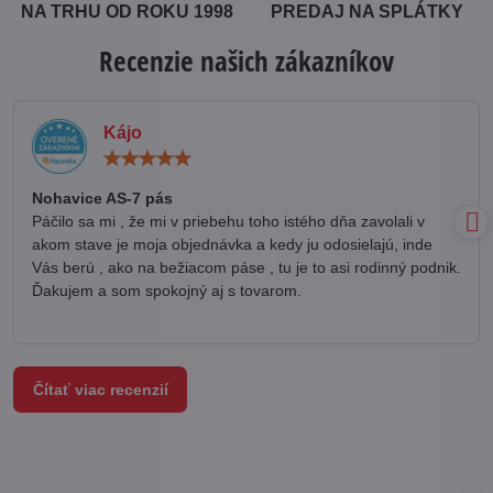
NA TRHU OD ROKU 1998
PREDAJ NA SPLÁTKY
Recenzie našich zákazníkov
Kájo
Hodnotenie:
5
/
Nohavice AS-7 pás
5
Páčilo sa mi , že mi v priebehu toho istého dňa zavolali v
akom stave je moja objednávka a kedy ju odosielajú, inde
Vás berú , ako na bežiacom páse , tu je to asi rodinný podnik.
Ďakujem a som spokojný aj s tovarom.
Čítať viac recenzií