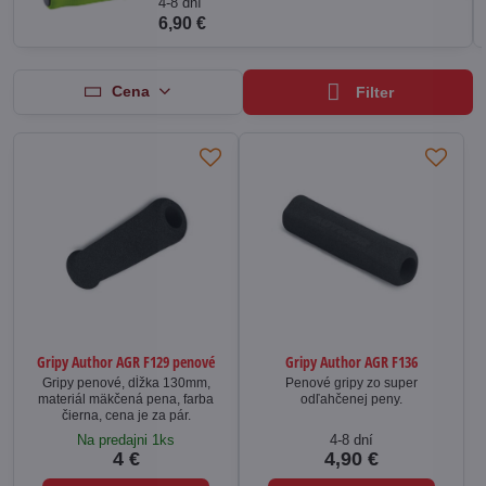
4-8 dní
6,90 €
Cena
Filter
Gripy Author AGR F129 penové
Gripy Author AGR F136
Gripy penové, dĺžka 130mm,
Penové gripy zo super
materiál mäkčená pena, farba
odľahčenej peny.
čierna, cena je za pár.
Na predajni 1ks
4-8 dní
4 €
4,90 €