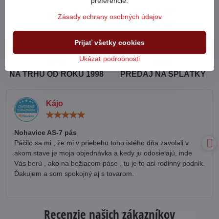
preferencie.
Zásady ochrany osobných údajov
NAD 100€ ZDARMA
POSKLADANIE BICYKLA
Prijať všetky cookies
Ukázať podrobnosti
NA TRHU OD ROKU 1998
PREDAJ NA SPLÁTKY
Kájo
Hodnotenie:
5
/
Nohavice AS-7 pás
5
Páčilo sa mi , že mi v priebehu toho istého dňa zavolali v
akom stave je moja objednávka a kedy ju odosielajú, inde
Vás berú , ako na bežiacom páse , tu je to asi rodinný podnik.
Ďakujem a som spokojný aj s tovarom.
Recenzie našich zákazníkov