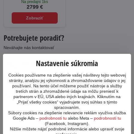
Na predajni 1ks
2799 €
Zobraziť
Potrebujete poradiť?
Neváhajte nás kontaktovať
Nastavenie súkromia
053 4413 064
Cookies používame na zlepšenie vašej návštevy tejto webovej
cykloabc​@cykloabc​.sk
stránky, analýzu jej výkonnosti a zhromažďovanie údajov o jej
používaní. Na tento účel môžeme použiť nástroje a služby
tretích strán a zhromaždené údaje sa môžu preniesť k
Partnerský web
partnerom v EÚ, USA alebo iných krajinách. Kliknutím na
„Prijať všetky cookies“ vyjadrujete svoj súhlas s týmto
spracovaním.
Súbory cookies na zlepšenie relevancie reklám využíva služba
www​.bicykle-shop​.sk
Google Ads –
podrobnosti tu
alebo Meta –
podrobnosti tu
(Facebook, Instagram).
Nižšie môžete nájsť podrobné informácie alebo upraviť svoje