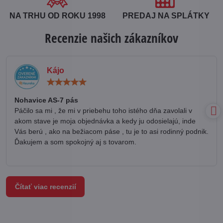
NA TRHU OD ROKU 1998
PREDAJ NA SPLÁTKY
Recenzie našich zákazníkov
Kájo
Hodnotenie:
5
/
Nohavice AS-7 pás
5
Páčilo sa mi , že mi v priebehu toho istého dňa zavolali v
akom stave je moja objednávka a kedy ju odosielajú, inde
Vás berú , ako na bežiacom páse , tu je to asi rodinný podnik.
Ďakujem a som spokojný aj s tovarom.
Čítať viac recenzií