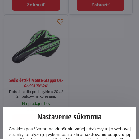
Zobraziť
Zobraziť
Sedlo detské Monte Grappa OK-
Go 998 20"-24"
Detské sedlo pre bicykle s 20 až
24 palcovými kolesami.
Na predajni 1ks
11,50 €
Nastavenie súkromia
Zobraziť
Cookies používame na zlepšenie vašej návštevy tejto webovej
stránky, analýzu jej výkonnosti a zhromažďovanie údajov o jej