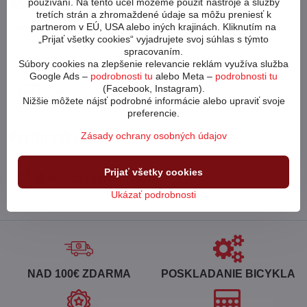
Potrebujete poradiť?
používaní. Na tento účel môžeme použiť nástroje a služby
tretích strán a zhromaždené údaje sa môžu preniesť k
Neváhajte nás kontaktovať
partnerom v EÚ, USA alebo iných krajinách. Kliknutím na
„Prijať všetky cookies“ vyjadrujete svoj súhlas s týmto
spracovaním.
Súbory cookies na zlepšenie relevancie reklám využíva služba
053 4413 064
Google Ads –
podrobnosti tu
alebo Meta –
podrobnosti tu
(Facebook, Instagram).
cykloabc​@cykloabc​.sk
Nižšie môžete nájsť podrobné informácie alebo upraviť svoje
preferencie.
Partnerský web
Zásady ochrany osobných údajov
Prijať všetky cookies
www​.bicykle-shop​.sk
Ukázať podrobnosti
NAD 100€ ZDARMA
POSKLADANIE BICYKLA