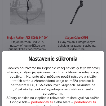
Stojan Author AKS-500 R 24"-29"
Stojan Cube CMPT
Stojan na zadnú vidlicu s
Pevný stojan s integrovaným
nastaviteľnou nožičkou pre
úchytom na zadnej stavbe na
priemer kolies 24"- 29"palcov.
bicykle Cube.
Na predajni 2+ ks
Externý sklad 4-8 dní
Nastavenie súkromia
22,50 €
24,95 €
Do košíka
Do košíka
Cookies používame na zlepšenie vašej návštevy tejto webovej
stránky, analýzu jej výkonnosti a zhromažďovanie údajov o jej
používaní. Na tento účel môžeme použiť nástroje a služby
tretích strán a zhromaždené údaje sa môžu preniesť k
partnerom v EÚ, USA alebo iných krajinách. Kliknutím na
„Prijať všetky cookies“ vyjadrujete svoj súhlas s týmto
spracovaním.
Súbory cookies na zlepšenie relevancie reklám využíva služba
Google Ads –
podrobnosti tu
alebo Meta –
podrobnosti tu