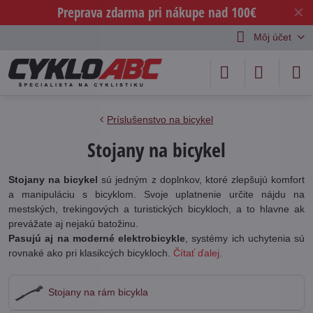
Preprava zdarma pri nákupe nad 100€
✕
Môj účet
Príslušenstvo na bicykel
Stojany na bicykel
Stojany na bicykel
sú jedným z doplnkov, ktoré zlepšujú komfort
a manipuláciu s bicyklom. Svoje uplatnenie určite nájdu na
mestských, trekingových a turistických bicykloch, a to hlavne ak
prevážate aj nejakú batožinu.
Pasujú aj na moderné elektrobicykle
, systémy ich uchytenia sú
rovnaké ako pri klasikcých bicykloch.
Čítať ďalej.
Stojany na rám bicykla