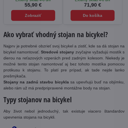
55,90 €
71,90 €
Zobraziť
Do košíka
Ako vybrať vhodný stojan na bicykel?
Najprv je potrebné obzrieť svoj bicykel a zistiť, kde sa dá stojan na
bicykel namontovať.
Stredové stojany
zvyčajne vyžadujú mostík s
dierou na reťazových vzperách pred zadným kolesom. Niekedy je
možné tento stojan namontovať aj bez tohoto mostíka pomocou
protikusu k stojanu. To platí pre prípad, ak tade nejde lanko
prešmýkača.
Stojany na zadnú stavbu bicykla
sa upevňujú buď na objímku,
alebo rám už má predpripravené montážne body na stojan.
Typy stojanov na bicykel
Aby život nebol jednoduchý, tak existuje viacero štandardov
upevnenia stojana na bicykli.