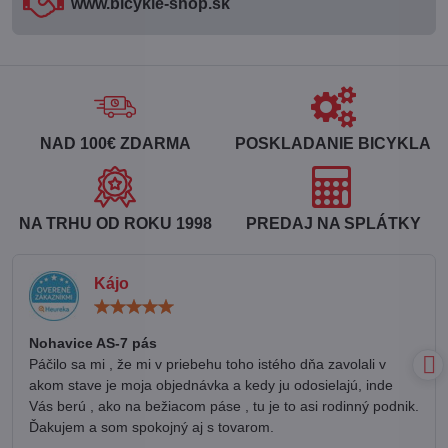
www​.bicykle-shop​.sk
NAD 100€ ZDARMA
POSKLADANIE BICYKLA
NA TRHU OD ROKU 1998
PREDAJ NA SPLÁTKY
Kájo
Hodnotenie:
5
/
Nohavice AS-7 pás
5
Páčilo sa mi , že mi v priebehu toho istého dňa zavolali v
akom stave je moja objednávka a kedy ju odosielajú, inde
Vás berú , ako na bežiacom páse , tu je to asi rodinný podnik.
Ďakujem a som spokojný aj s tovarom.