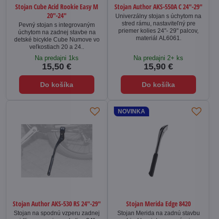
Stojan Cube Acid Rookie Easy M
Stojan Author AKS-550A C 24"-29"
20"-24"
Univerzálny stojan s úchytom na
stred rámu, nastaviteľný pre
Pevný stojan s integrovaným
priemer kolies 24"- 29" palcov,
úchytom na zadnej stavbe na
materiál AL6061.
detské bicykle Cube Numove vo
veľkostiach 20 a 24..
Na predajni 1ks
Na predajni 2+ ks
15,50 €
15,90 €
Do košíka
Do košíka
NOVINKA
Stojan Author AKS-530 RS 24"-29"
Stojan Merida Edge 8420
Stojan na spodnú vzperu zadnej
Stojan Merida na zadnú stavbu