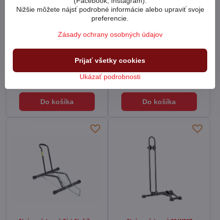
(Facebook, Instagram).
Nižšie môžete nájsť podrobné informácie alebo upraviť svoje
preferencie.
Zásady ochrany osobných údajov
Stojan Cube Acid FM Pure
Stojan výstavný Longus Swing
Pevný stojan s integrovaným
Praktický stojan na odloženie
úchytom na zadnej stavbe na
bicykla v garáži, či pivnici.
Prijať všetky cookies
bicykle Cube.
Na predajni 2 a viac ks
Externy sklad 4-8 dní
Ukázať podrobnosti
25,50 €
25,90 €
Do košíka
Do košíka