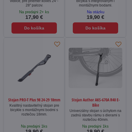
vidlice, pre priemer kolies 24"-
bicykla s integrovaným i
28" palcov.
montážnymi bodami.
Na predajni 2+ ks
Na otázku
17,90 €
19,90 €
Do košíka
Do košíka
Stojan PRO-T Plus 98 24-29 18mm
Stojan Author AKS-670A R40 E-
Bike
Kvalitný nastaviteľný stojan pre
bicykle s montážnymi bodmi s
Univerzálny stojan s úchytom na
roztečou 18mm.
zadnú stavbu rámu s dierami s
roztečou 40mm.
Na predajni 1ks
Na predajni 1ks
19,90 €
19,90 €