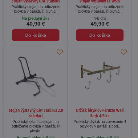
Stojan výstavný Gist Stabilus
Stojan výstavný CC WS97
Praktický stojan na odloženie
Praktický stojan na odloženie
bicykla v garáži, či pivnici.
bicykla v garáži, či pivnici.
Na predajni 1ks
4-8 dní
40,90 €
49,90 €
Do košíka
Do košíka
Stojan výstavný Gist Stabilus 2.0
Držiak bicyklov Peruzzo Wall
skladací
Rack 4-Bike
Praktický skladací stojan na
Praktický držiak na zavesenie 4
odloženie bicykla v garáži, či
bicyklov v garáži a pod..
pivnici.
Externý sklad 4-8 dní
Externý sklad 4-8 dní