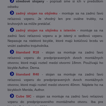
stredové stojany
- popísali sme si ich v predošlom
odseku
zadný stojan na objímku
- montuje sa na zadnú ľavú
reťazovú vzperu. Je vhodný len pre oválne trubky, na
kruhových sa môže pretáčať.
zadný stojan na objímku s istením
- montuje sa na
zadnú ľavú reťazovú vzperu a je istený o sedlovú vzperu.
Nepasuje na niektoré bicykle, ktoré majú kotúčovú brzdu vo
vnútri zadného trojuholníka.
štandard R18
- stojan sa montuje na zadnú ľavú
reťazovú vzperu do predpripravených dvoch montážnych
otvorov, ktoré majú rozteč medzi otvormi 18mm. Používajú ho
bicykle Author, Dema.
štandard R40
- stojan sa montuje na zadnú ľavú
reťazovú vzperu do predpripravených dvoch montážnych
otvorov, ktoré majú rozteč medzi otvormi 40mm. Nájdete ho na
bicykloch Merida, Author.
Cube SIC
- stojan sa montuje na zadnú ľavú reťazovú
vzperu do predpripraveného montážneho otvoru. Iba pre