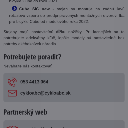
bicykle Cube do roku 2021.
Cube SIC new
- stojan sa montuje na zadnú ľavú
reťazovú vzperu do predpripravených montážnych otvorov. Iba
pre bicykle Cube od modelového roka 2022.
Stojany majú nastaviteľnú dĺžku nožičky. Pri lacnejších na to
potrebujete adekvátny kľúč, lepšie modely sú nastaviteľné bez
potreby akéhokoľvek náradia.
Potrebujete poradiť?
Neváhajte nás kontaktovať
053 4413 064
cykloabc​@cykloabc​.sk
Partnerský web