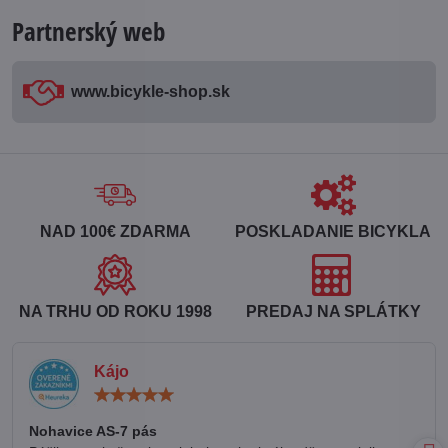
Partnerský web
www​.bicykle-shop​.sk
NAD 100€ ZDARMA
POSKLADANIE BICYKLA
NA TRHU OD ROKU 1998
PREDAJ NA SPLÁTKY
Kájo
Hodnotenie:
5
/
Nohavice AS-7 pás
5