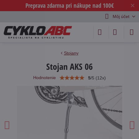
Preprava zdarma pri nákupe nad 100€
✕
Môj účet
Stojany
Stojan AKS 06
Hodnotenie
5
/
5
(
12
x)