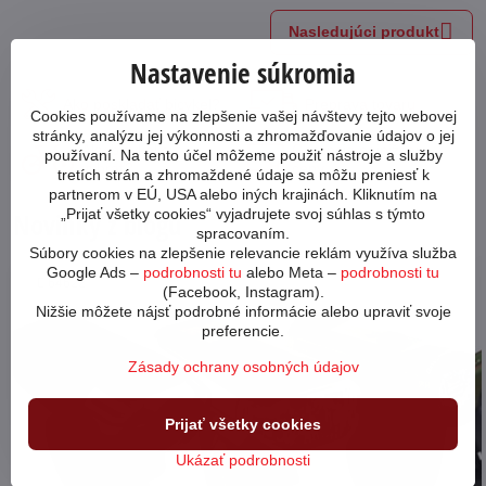
Nasledujúci produkt
Nastavenie súkromia
Ako poskladať bicykel?
Preprava tovaru
Cookies používame na zlepšenie vašej návštevy tejto webovej
stránky, analýzu jej výkonnosti a zhromažďovanie údajov o jej
Aký bicykel si
Garancia najnižšej
používaní. Na tento účel môžeme použiť nástroje a služby
vybrať?
ceny
tretích strán a zhromaždené údaje sa môžu preniesť k
partnerom v EÚ, USA alebo iných krajinách. Kliknutím na
„Prijať všetky cookies“ vyjadrujete svoj súhlas s týmto
Novinky z blogu
spracovaním.
Súbory cookies na zlepšenie relevancie reklám využíva služba
Google Ads –
podrobnosti tu
alebo Meta –
podrobnosti tu
64622
(Facebook, Instagram).
Nižšie môžete nájsť podrobné informácie alebo upraviť svoje
preferencie.
Zásady ochrany osobných údajov
Prijať všetky cookies
Ukázať podrobnosti