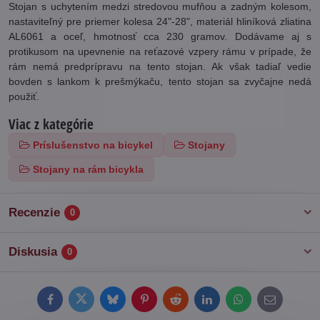
Stojan s uchytením medzi stredovou mufňou a zadným kolesom,
nastaviteľný pre priemer kolesa 24"-28", materiál hliníková zliatina
AL6061 a oceľ, hmotnosť cca 230 gramov. Dodávame aj s
protikusom na upevnenie na reťazové vzpery rámu v prípade, že
rám nemá predprípravu na tento stojan. Ak však tadiaľ vedie
bovden s lankom k prešmýkaču, tento stojan sa zvyčajne nedá
použiť.
Viac z kategórie
Príslušenstvo na bicykel
Stojany
Stojany na rám bicykla
Recenzie
0
Diskusia
0
Facebook
Twitter
Bluesky
Pinterest
Reddit
LinkedIn
WhatsApp
E-
mail