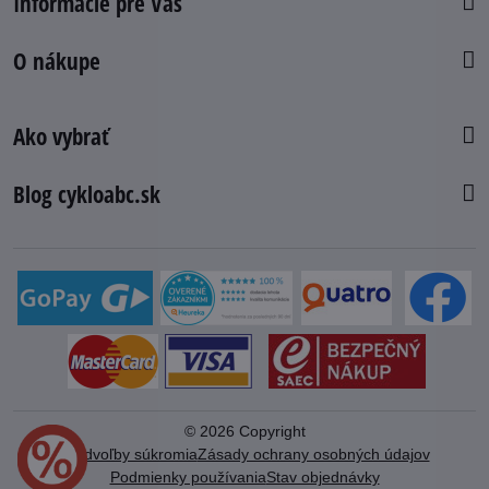
Informácie pre Vás
O nákupe
Ako vybrať
Blog cykloabc.sk
©
2026
Copyright
Predvoľby súkromia
Zásady ochrany osobných údajov
Podmienky používania
Stav objednávky