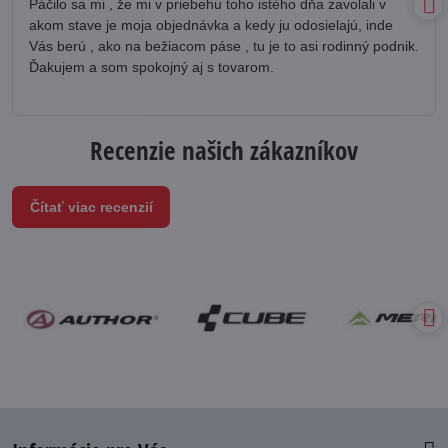
Páčilo sa mi , že mi v priebehu toho istého dňa zavolali v
akom stave je moja objednávka a kedy ju odosielajú, inde
Vás berú , ako na bežiacom páse , tu je to asi rodinný podnik.
Ďakujem a som spokojný aj s tovarom.
Recenzie našich zákazníkov
Čítať viac recenzií