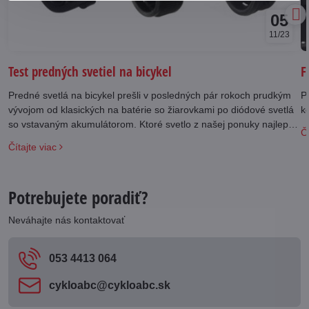
05
11/23
Test predných svetiel na bicykel
F
Predné svetlá na bicykel prešli v posledných pár rokoch prudkým
Po
vývojom od klasických na batérie so žiarovkami po diódové svetlá
k
so vstavaným akumulátorom. Ktoré svetlo z našej ponuky najlepšie
Čí
vyhovie vašim požiadavkám?
Čítajte viac
Potrebujete poradiť?
Neváhajte nás kontaktovať
053 4413 064
cykloabc​@cykloabc​.sk