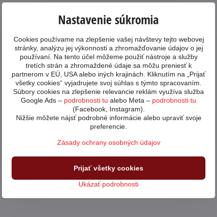
Nastavenie súkromia
Cookies používame na zlepšenie vašej návštevy tejto webovej
stránky, analýzu jej výkonnosti a zhromažďovanie údajov o jej
používaní. Na tento účel môžeme použiť nástroje a služby
tretích strán a zhromaždené údaje sa môžu preniesť k
partnerom v EÚ, USA alebo iných krajinách. Kliknutím na „Prijať
všetky cookies“ vyjadrujete svoj súhlas s týmto spracovaním.
Súbory cookies na zlepšenie relevancie reklám využíva služba
Google Ads –
podrobnosti tu
alebo Meta –
podrobnosti tu
(Facebook, Instagram).
Nižšie môžete nájsť podrobné informácie alebo upraviť svoje
preferencie.
Zásady ochrany osobných údajov
Prijať všetky cookies
Ukázať podrobnosti