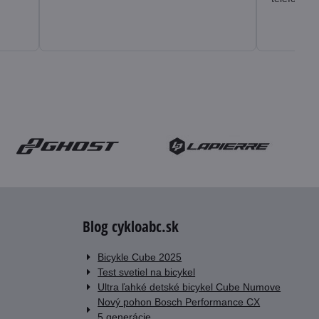
Blog cykloabc.sk
Bicykle Cube 2025
Test svetiel na bicykel
Ultra ľahké detské bicykel Cube Numove
Nový pohon Bosch Performance CX
5.generácie