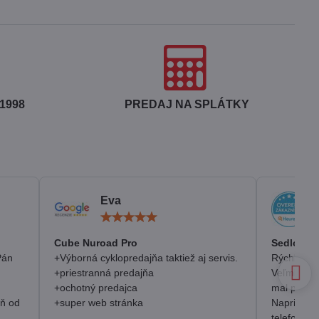
1998
PREDAJ NA SPLÁTKY
Eva
otenie:
Hodnotenie:
5
/
Cube Nuroad Pro
Sedlo Se
5
Pán
+Výborná cyklopredajňa taktiež aj servis.
Rýchlosť, 
+priestranná predajňa
Veľmi pozi
+ochotný predajca
mal prakt
eň od
+super web stránka
Napriek o
telefonick