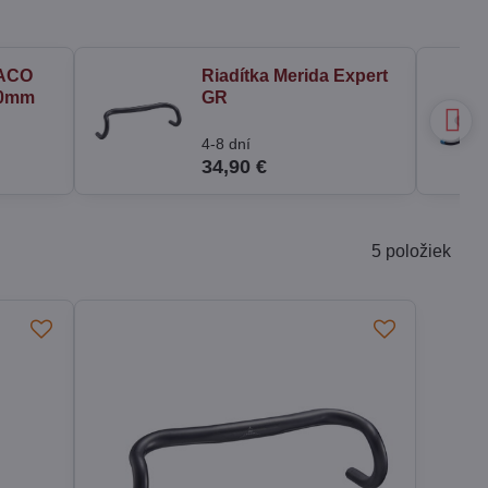
 ACO
Riadítka Merida Expert
60mm
GR
4-8 dní
34,90 €
5
položiek