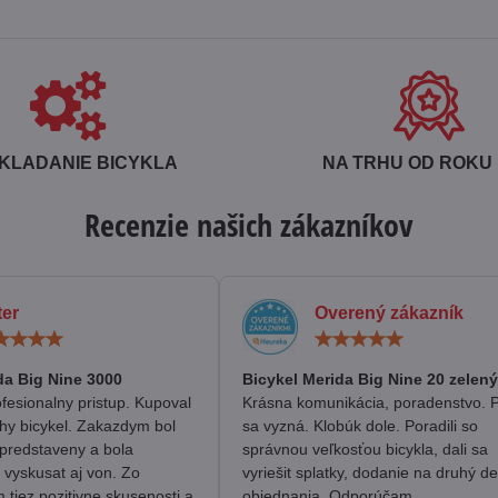
KLADANIE BICYKLA
NA TRHU OD ROKU 
Recenzie našich zákazníkov
ter
Overený zákazník
Hodnotenie:
Hodn
5
5
/
/
da Big Nine 3000
Bicykel Merida Big Nine 20 zelený
5
5
fesionalny pristup. Kupoval
Krásna komunikácia, poradenstvo. 
hy bicykel. Zakazdym bol
sa vyzná. Klobúk dole. Poradili so
predstaveny a bola
správnou veľkosťou bicykla, dali sa
 vyskusat aj von. Zo
vyriešit splatky, dodanie na druhý d
tiez pozitivne skusenosti a
objednania. Odporúčam.