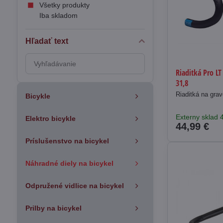
Všetky produkty
Iba skladom
Hľadať text
Prehľadať
výsledky
Riaditká Pro LT
31,8
filtra
fulltextom
Riaditká na grav
Bicykle
Externy sklad 
Elektro bicykle
44,99 €
Príslušenstvo na bicykel
Náhradné diely na bicykel
Odpružené vidlice na bicykel
Prilby na bicykel