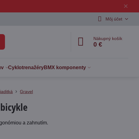
✕
Môj účet
Nákupný košík
0 €
uv
Cyklotrenažéry
BMX komponenty
iaditká
Gravel
 bicykle
ergonómiou a zahnutím.