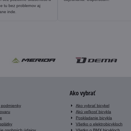
me tu bez problemov aj
ane inde.
Ako vybrať
 podmienky
Ako vybrať bicykel
tovaru
Akú veľkosť bicykla
e
Poskladanie bicykla
splátky
Všetko o elektrobicykloch
ie osobných údajov
Všetko o BMX bicykloch