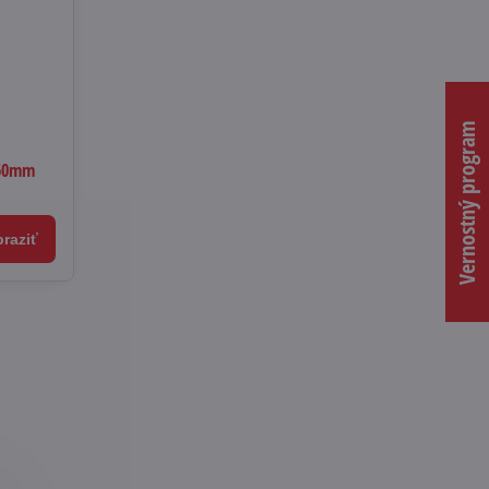
Vernostný program
460mm
raziť