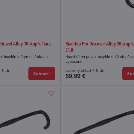
 Gravel Alloy 10 stupň. flare,
Riaditká Pro Discover Alloy 30 stupň.
31,8
el bicykle v štyroch šírkach.
Riaditká na gravel bicykle s 30 stupňo
vybočením.
4-8 dní
Externy sklad 4-8 dní
Zobraziť
Zob
59,99 €