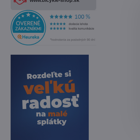
www​.bicykle-shop​.sk