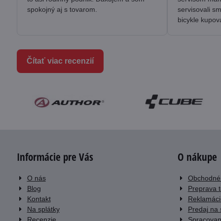
spokojný aj s tovarom.
servisovali s
bicykle kupov
Čítať viac recenzií
Informácie pre Vás
O nákupe
O nás
Obchodné
Blog
Preprava 
Kontakt
Reklamáci
Na splátky
Predaj na 
Recenzie
Spracovan