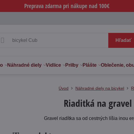
Preprava zdarma pri nákupe nad 100€
Hľadať
vo
Náhradné diely
Vidlice
Prilby
Plášte
Oblečenie, ob
Úvod
Náhradné diely na bicykel
R
Riaditká na gravel
Gravel riadítka sa od cestných líšia inou 