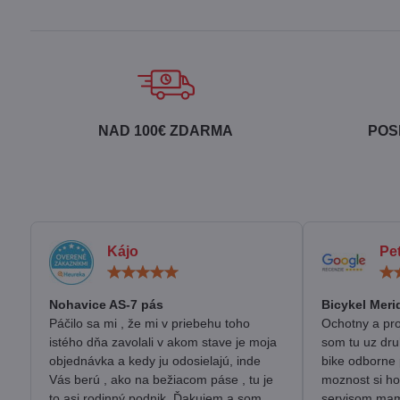
NAD 100€ ZDARMA
POS
Kájo
Pe
Hodnotenie:
5
/
Nohavice AS-7 pás
Bicykel Meri
5
Páčilo sa mi , že mi v priebehu toho
Ochotny a pro
istého dňa zavolali v akom stave je moja
som tu uz dru
objednávka a kedy ju odosielajú, inde
bike odborne 
Vás berú , ako na bežiacom páse , tu je
moznost si ho
to asi rodinný podnik. Ďakujem a som
servisom mam 