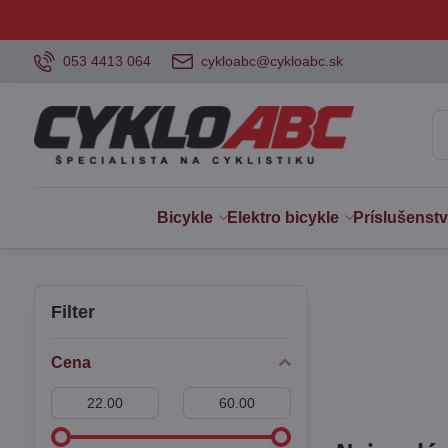
053 4413 064
cykloabc@cykloabc.sk
Bicykle
Elektro bicykle
Príslušenst
Filter
Cena
Od:
Do: