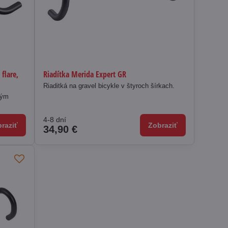
 flare,
Riadítka Merida Expert GR
Riaditká na gravel bicykle v štyroch šírkach.
vým
4-8 dní
raziť
Zobraziť
34,90 €