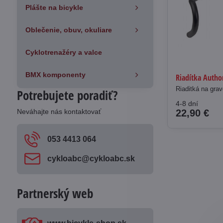
Plášte na bicykle
Oblečenie, obuv, okuliare
Cyklotrenažéry a valce
BMX komponenty
Riadítka Auth
Riaditká na grav
Potrebujete poradiť?
4-8 dní
Neváhajte nás kontaktovať
22,90 €
053 4413 064
cykloabc​@cykloabc​.sk
Partnerský web