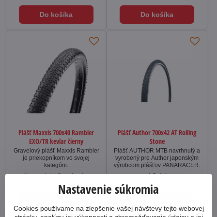
Do košíka
Do košíka
Plášť Maxxis 700x40 Rambler
Plášť Author 700x42 AT Rolling
EXO/TR kevlar čierny
Stone
Gravelový plášť Maxxis Rambler
Plášť AUTHOR MTB navrhnutý a
je priekopníkom vo svojej
vyrobený pre Author japonským
kategórii.
výrobcom plášťov PANARACER.
Na predajni 2 a viac ks
4-8 dní
49 €
21 €
Nastavenie súkromia
Do košíka
Do košíka
Cookies používame na zlepšenie vašej návštevy tejto webovej