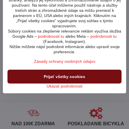
stránky, analýzu jej výkonnosti a zhromažďovanie údajov o jej
používaní. Na tento účel môžeme použiť nástroje a služby
Potrebujete poradiť?
tretích strán a zhromaždené údaje sa môžu preniesť k
partnerom v EÚ, USA alebo iných krajinách. Kliknutím na
Neváhajte nás kontaktovať
„Prijať všetky cookies“ vyjadrujete svoj súhlas s týmto
spracovaním.
Súbory cookies na zlepšenie relevancie reklám využíva služba
053 4413 064
Google Ads –
podrobnosti tu
alebo Meta –
podrobnosti tu
(Facebook, Instagram).
Nižšie môžete nájsť podrobné informácie alebo upraviť svoje
cykloabc​@cykloabc​.sk
preferencie.
Zásady ochrany osobných údajov
Partnerský web
Prijať všetky cookies
www​.bicykle-shop​.sk
Ukázať podrobnosti
NAD 100€ ZDARMA
POSKLADANIE BICYKLA