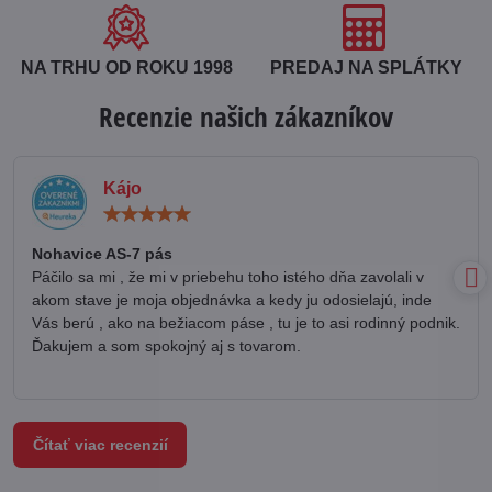
NA TRHU OD ROKU 1998
PREDAJ NA SPLÁTKY
Recenzie našich zákazníkov
Kájo
Hodnotenie:
5
/
Nohavice AS-7 pás
5
Páčilo sa mi , že mi v priebehu toho istého dňa zavolali v
akom stave je moja objednávka a kedy ju odosielajú, inde
Vás berú , ako na bežiacom páse , tu je to asi rodinný podnik.
Ďakujem a som spokojný aj s tovarom.
Čítať viac recenzií