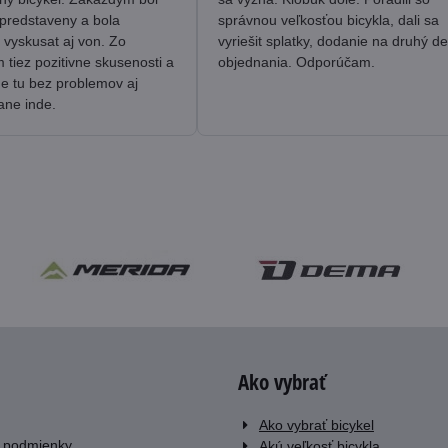
predstaveny a bola
správnou veľkosťou bicykla, dali sa
 vyskusat aj von. Zo
vyriešit splatky, dodanie na druhý d
tiez pozitivne skusenosti a
objednania. Odporúčam.
me tu bez problemov aj
ane inde.
Ako vybrať
Ako vybrať bicykel
 podmienky
Akú veľkosť bicykla