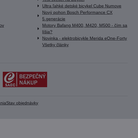
Ultra ľahké detské bicykel Cube Numove
Nový pohon Bosch Performance CX
5.generácie
lov
Motory Bafang M400, M420, M500 - čím sa
líšia?
Novinka - elektrobicykle Merida eOne-Forty
Všetky články
nia
Stav objednávky