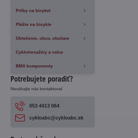
Prilby na bicykel
Plášte na bicykle
Oblečenie, obuv, okuliare
Cyklotrenažéry a valce
BMX komponenty
Potrebujete poradiť?
Neváhajte nás kontaktovať
053 4413 064
cykloabc​@cykloabc​.sk