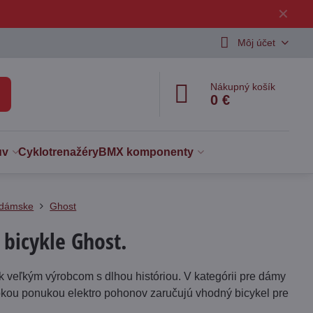
✕
Môj účet
Nákupný košík
0 €
uv
Cyklotrenažéry
BMX komponenty
 dámske
Ghost
bicykle Ghost.
 k veľkým výrobcom s dlhou históriou. V kategórii pre dámy
rokou ponukou elektro pohonov zaručujú vhodný bicykel pre