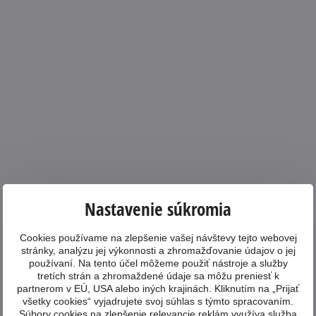
Nastavenie súkromia
Cookies používame na zlepšenie vašej návštevy tejto webovej
stránky, analýzu jej výkonnosti a zhromažďovanie údajov o jej
používaní. Na tento účel môžeme použiť nástroje a služby
tretích strán a zhromaždené údaje sa môžu preniesť k
partnerom v EÚ, USA alebo iných krajinách. Kliknutím na „Prijať
všetky cookies“ vyjadrujete svoj súhlas s týmto spracovaním.
Súbory cookies na zlepšenie relevancie reklám využíva služba