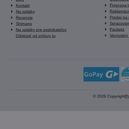
Preprava 
Kontakt
Reklamáci
Na splátky
Predaj na 
Recenzie
Spracovan
Shimano
Packeta
Na splátky pre podnikateľov
Vernostný
Odstúpiť od zmluvy tu
©
2026
Copyright
P