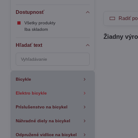
Dostupnosť
Radiť po
Všetky produkty
Iba skladom
Hľadať text
Prehľadať
výsledky
filtra
fulltextom
Bicykle
Elektro bicykle
Príslušenstvo na bicykel
Náhradné diely na bicykel
Odpružené vidlice na bicykel