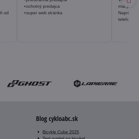
+ochotný predajca
mal prakt
eň od
+super web stránka
Napriek o
telefonick
Blog cykloabc.sk
Bicykle Cube 2025
Test svetiel na bicykel