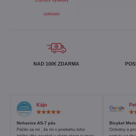
Zobraziť výsledky
cykloabc
NAD 100€ ZDARMA
POS
Kájo
Pe
Hodnotenie:
5
/
Nohavice AS-7 pás
Bicykel Meri
5
Páčilo sa mi , že mi v priebehu toho
Ochotny a pro
istého dňa zavolali v akom stave je moja
som tu uz dru