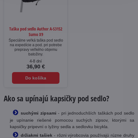
Taška pod sedlo Author A-S3152
Sumo X9
Špeciálne veľká taška pod sedlo
na expedície a pod. pri potrebe
prepravy veľkého objemu
batožiny.
4-8 dní
36,90 €
Do košíka
Ako sa upínajú kapsičky pod sedlo?
suchými zipsami
- pri jednoduchších taškách pod sedlo
je upínanie riešené pomocou suchých zipsov, ktorými sa
kapsičky pripevní o lyžiny sedla a sedlovku bicykla.
držiakmi tašiek
- rôzni výrobcovia používajú rúzne druhy