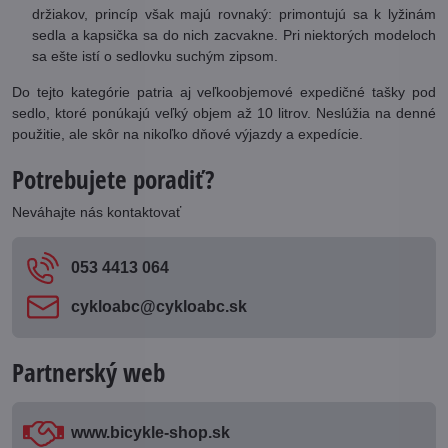
držiakov, princíp však majú rovnaký: primontujú sa k lyžinám
sedla a kapsička sa do nich zacvakne. Pri niektorých modeloch
sa ešte istí o sedlovku suchým zipsom.
Do tejto kategórie patria aj veľkoobjemové expedičné tašky pod
sedlo, ktoré ponúkajú veľký objem až 10 litrov. Neslúžia na denné
použitie, ale skôr na nikoľko dňové výjazdy a expedície.
Potrebujete poradiť?
Neváhajte nás kontaktovať
053 4413 064
cykloabc​@cykloabc​.sk
Partnerský web
www​.bicykle-shop​.sk