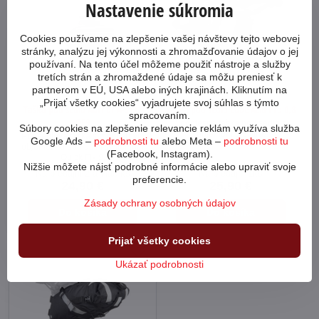
Nastavenie súkromia
Cookies používame na zlepšenie vašej návštevy tejto webovej
stránky, analýzu jej výkonnosti a zhromažďovanie údajov o jej
používaní. Na tento účel môžeme použiť nástroje a služby
tretích strán a zhromaždené údaje sa môžu preniesť k
partnerom v EÚ, USA alebo iných krajinách. Kliknutím na
„Prijať všetky cookies“ vyjadrujete svoj súhlas s týmto
Taška pod sedlo Author A-S112
Taška pod sedlo Cube Acid Pro 0,8
spracovaním.
QF9
Vodotesná taška pod sedlo s
Súbory cookies na zlepšenie relevancie reklám využíva služba
objemom 0,8 litra.
Podsedlová taška s meniteľným
Google Ads –
podrobnosti tu
alebo Meta –
podrobnosti tu
objemom a upínacím systémom
(Facebook, Instagram).
Quick Fix 9.
Nižšie môžete nájsť podrobné informácie alebo upraviť svoje
Na predajni 2 a viac ks
Na predajni 1ks
preferencie.
24,90 €
25,90 €
Zásady ochrany osobných údajov
Do košíka
Do košíka
Prijať všetky cookies
Ukázať podrobnosti