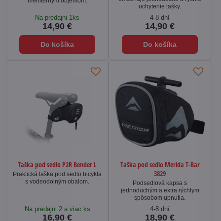
meniteľným objemom.
uchytenie tašky.
Na predajni 1ks
4-8 dní
14,90 €
14,90 €
Do košíka
Do košíka
Taška pod sedlo P2R Bender L
Taška pod sedlo Merida T-Bar
3829
Praktická taška pod sedlo bicykla
s vodeodolným obalom.
Podsedlová kapsa s
jednoduchým a extra rýchlym
spôsobom upnutia.
Na predajni 2 a viac ks
4-8 dní
16,90 €
18,90 €