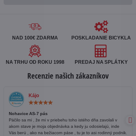
NAD 100€ ZDARMA
POSKLADANIE BICYKLA
NA TRHU OD ROKU 1998
PREDAJ NA SPLÁTKY
Recenzie našich zákazníkov
Kájo
Hodnotenie:
5
/
Nohavice AS-7 pás
5
Páčilo sa mi , že mi v priebehu toho istého dňa zavolali v
akom stave je moja objednávka a kedy ju odosielajú, inde
Vás berú , ako na bežiacom páse , tu je to asi rodinný podnik.