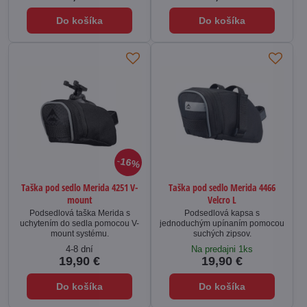
Do košíka
Do košíka
16%
Taška pod sedlo Merida 4251 V-
Taška pod sedlo Merida 4466
mount
Velcro L
Podsedlová taška Merida s
Podsedlová kapsa s
uchytením do sedla pomocou V-
jednoduchým upínaním pomocou
mount systému.
suchých zipsov.
4-8 dní
Na predajni 1ks
19,90 €
19,90 €
Do košíka
Do košíka