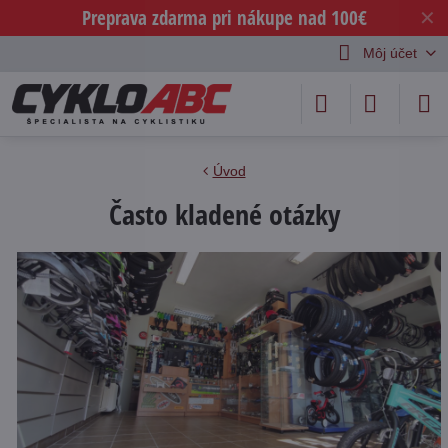
Preprava zdarma pri nákupe nad 100€
✕
Môj účet
Úvod
Často kladené otázky