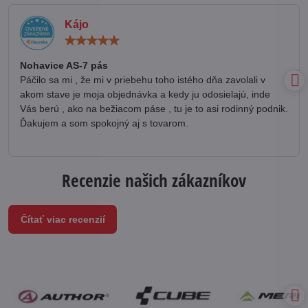
Kájo
Hodnotenie:
5
/
Nohavice AS-7 pás
5
Páčilo sa mi , že mi v priebehu toho istého dňa zavolali v
akom stave je moja objednávka a kedy ju odosielajú, inde
Vás berú , ako na bežiacom páse , tu je to asi rodinný podnik.
Ďakujem a som spokojný aj s tovarom.
Recenzie našich zákazníkov
Čítať viac recenzií