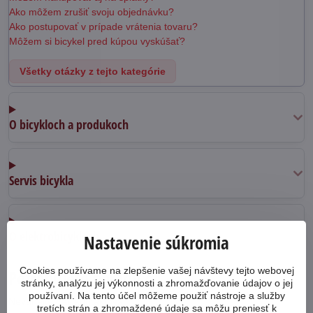
Ako môžem zrušiť svoju objednávku?
Ako postupovať v prípade vrátenia tovaru?
Môžem si bicykel pred kúpou vyskúšať?
Všetky otázky z tejto kategórie
O bicykloch a produkoch
Servis bicykla
O elektrobicykloch
Nastavenie súkromia
Cookies používame na zlepšenie vašej návštevy tejto webovej
Potrebujete poradiť?
stránky, analýzu jej výkonnosti a zhromažďovanie údajov o jej
používaní. Na tento účel môžeme použiť nástroje a služby
Neváhajte nás kontaktovať
tretích strán a zhromaždené údaje sa môžu preniesť k