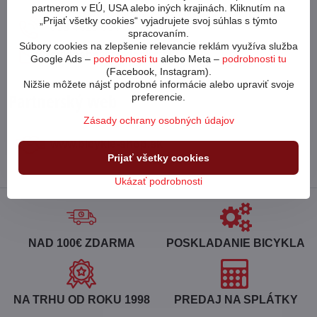
partnerom v EÚ, USA alebo iných krajinách. Kliknutím na
„Prijať všetky cookies“ vyjadrujete svoj súhlas s týmto
053 4413 064
spracovaním.
Súbory cookies na zlepšenie relevancie reklám využíva služba
cykloabc​@cykloabc​.sk
Google Ads –
podrobnosti tu
alebo Meta –
podrobnosti tu
(Facebook, Instagram).
Nižšie môžete nájsť podrobné informácie alebo upraviť svoje
Partnerský web
preferencie.
Zásady ochrany osobných údajov
www​.bicykle-shop​.sk
Prijať všetky cookies
Ukázať podrobnosti
NAD 100€ ZDARMA
POSKLADANIE BICYKLA
NA TRHU OD ROKU 1998
PREDAJ NA SPLÁTKY