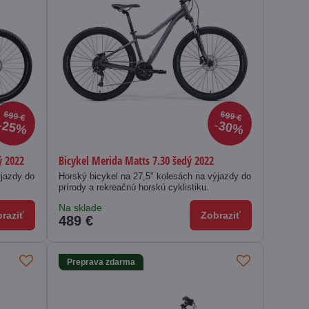
699 €
699 €
25%
30%
ý 2022
Bicykel Merida Matts 7.30 šedý 2022
ýjazdy do
Horský bicykel na 27,5" kolesách na výjazdy do
prírody a rekreačnú horskú cyklistiku.
Na sklade
raziť
Zobraziť
489 €
Preprava zdarma