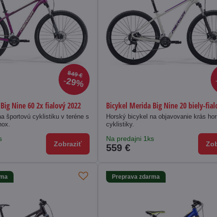
849 €
29%
Big Nine 60 2x fialový 2022
Bicykel Merida Big Nine 20 biely-fia
a športovú cyklistiku v teréne s
Horský bicykel na objavovanie krás hor
hox.
cyklistiky.
s
Na predajni 1ks
Zobraziť
Zob
559 €
rma
Preprava zdarma