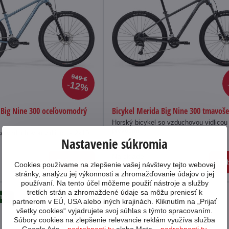
949 €
12%
 Big Nine 300 oceľovomodrý
Bicykel Merida Big Nine 300 tmavoš
Horský bicykel so vzduchovou vidlicou
prevodmi.
so vzduchovou vidlicou a 2x10
Nastavenie súkromia
Na sklade
Zobraziť
Zob
Cookies používame na zlepšenie vašej návštevy tejto webovej
829 €
stránky, analýzu jej výkonnosti a zhromažďovanie údajov o jej
používaní. Na tento účel môžeme použiť nástroje a služby
tretích strán a zhromaždené údaje sa môžu preniesť k
rma
Preprava zdarma
partnerom v EÚ, USA alebo iných krajinách. Kliknutím na „Prijať
všetky cookies“ vyjadrujete svoj súhlas s týmto spracovaním.
Súbory cookies na zlepšenie relevancie reklám využíva služba