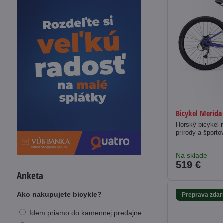
Bicykel Merida
Horský bicykel 
prírody a športo
Na sklade
519 €
Anketa
Ako nakupujete bicykle?
Preprava zda
Idem priamo do kamennej predajne.