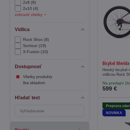
2x9 (8)
2x10 (4)
zobraziť všetky
Vidlica
Rock Shox (8)
Suntour (19)
X-Fusion (10)
Bicykel Merida 
Dostupnosť
Horský bicykel n
vidlicou Rock S
Všetky produkty
Iba skladom
Na predajni 1k
599 €
Hľadať text
Preprava zda
Prehľadať
NOVINKA
výsledky
filtra
fulltextom
Bicykle