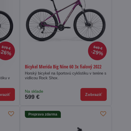
879 €
849 €
26%
29%
Bicykel Merida Big Nine 60 3x fialový 2022
Horský bicykel na športovú cyklistiku v teréne s
tiku v
vidlicou Rock Shox.
Na sklade
raziť
Zobraziť
599 €
Preprava zdarma