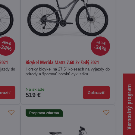
789 €
789 €
34%
34%
 2021
Bicykel Merida Matts 7.60 2x šedý 2021
ýjazdy do
Horský bicykel na 27,5" kolesách na výjazdy do
prírody a športovú horskú cyklistiku.
Vernostný program
Na sklade
raziť
Zobraziť
519 €
Preprava zdarma