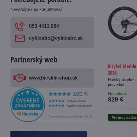
Neváhajte nás kontaktovať
053 4413 064
cykloabc​@cykloabc​.sk
Partnerský web
Bicykel Merida
2026
www​.bicykle-shop​.sk
Horský bicykel 
prevodmi.
Na sklade
829 €
Preprava zda