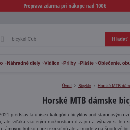
Preprava zdarma pri nákupe nad 100€
Hľadať
vo
Náhradné diely
Vidlice
Prilby
Plášte
Oblečenie, ob
Úvod
Bicykle
Horské MTB dám
Horské MTB dámske bic
 2021 predstavila unisex kategóriu bicyklov pod staronovým o
u, ale vďaka viacerým možnostiam dizajnu a výbavy si ten svo
 rámovou trubkou pre rekreačnú ale aj modely na športové bic