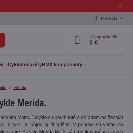
✕
Môj účet
Nákupný košík
0 €
uv
Cyklotrenažéry
BMX komponenty
ske
Merida
ykle Merida.
značením Matts. Bicykle sú navrhnuté s ohľadom na ženskú
j bicykel tu nájdu aj tínejdžeri. V ponuke sú verzie so
yklovanie. Bicykle Merida Matts sú produkované v rôznych