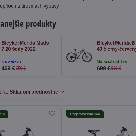
stupňoch a úrovniach výbavy.
anejšie produkty
Bicykel Merida Matts
Bicykel Merida B
7.20 šedý 2022
40 čierny-červen
Na otázku
Na predajni 1ks
469 €
699 €
659 €
819 €
dľa:
Skladom prednostne
rma
Preprava zdarma