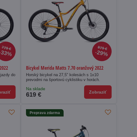
779 €
879 €
33%
29%
 2022
Bicykel Merida Matts 7.70 oranžový 2022
ýjazdy do
Horský bicykel na 27,5" kolesách s 1x10
prevodmi na športovú cyklistiku v horách.
Na sklade
raziť
Zobraziť
619 €
Preprava zdarma