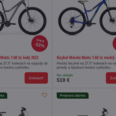
779 €
33%
 Matts 7.60 2x šedý 2022
Bicykel Merida Matts 7.60 2x modrý
na 27,5" kolesách na výjazdy do
Horský bicykel na 27,5" kolesách na v
vú horskú cyklistiku.
prírody a športovú horskú cyklistiku.
Na sklade
Zobraziť
Zob
519 €
rma
Preprava zdarma