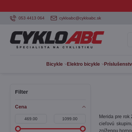
053 4413 064
cykloabc@cykloabc.sk
Bicykle
Elektro bicykle
Príslušenst
Filter
Cena
Merida pre rok
Od:
Do:
cieľovú skupin
zníženou hornou