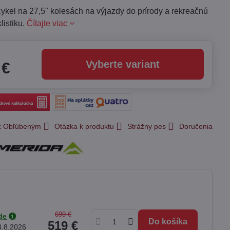
ykel na 27,5" kolesách na výjazdy do prírody a rekreačnú
listiku.
Čítajte viac
Vyberte variant
 €
 k Obľúbeným
Otázka k produktu
Strážny pes
Doručenia
699 €
de
Do košíka
519 €
3.8.2026