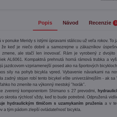
Popis
Návod
Recenzie
1
 v ponuke Meridy s istými úpravami stálicou už veľa rokov. To 
t, že keď je niečo dobré a samozrejme u zákazníkov úspešné
i zmene, ale stačí len inovovať. Rám je vyrobený z dvojito
ubiek AL6061. Kompaktná prehnutá horná rámová trubka a vyš
ujú jazdcovom vzpriamenejší posed ako na športových bicykloch
nos sily na pohyb bicykla vpred. Vybavenie návarkami na no
da zadný stojan robí tento bicykel ešte univerzálnejším - ak sa
ľahko ho zmeníte na výkonný mestský "horák".
 je zverený komponentom Shimano s 27 prevodmi,
hydrauli
o skrotia rýchlosť vždy, keď to bude potrebné. Odpružená vid
uje hydraulickým tlmičom s uzamykaním pruženia
a v te
v a tým pádom zlepší ovládateľnosť bicykla.