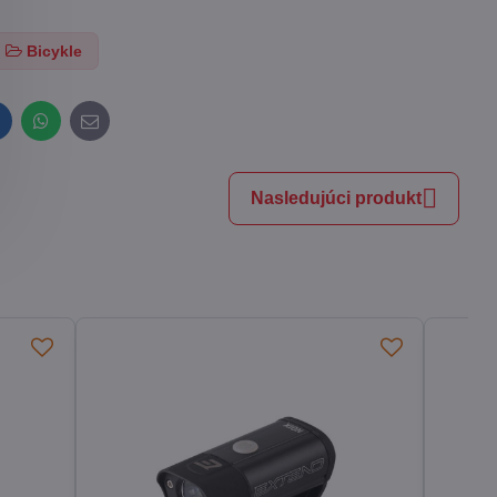
Bicykle
inkedIn
WhatsApp
E-
mail
Nasledujúci produkt