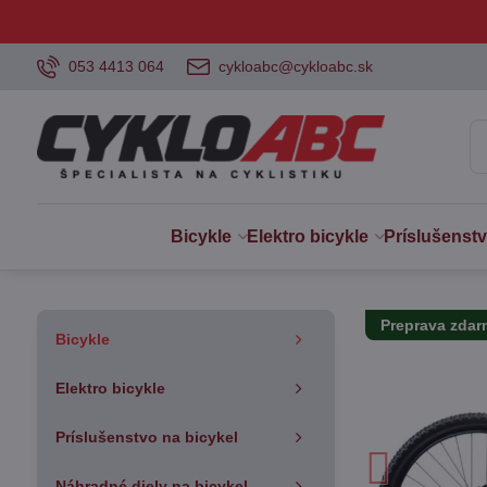
053 4413 064
cykloabc@cykloabc.sk
Bicykle
Elektro bicykle
Príslušenst
Preprava zda
Bicykle
Elektro bicykle
Príslušenstvo na bicykel
Náhradné diely na bicykel