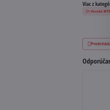
Viac z kategó
Horské MTB
Predchádz
Odporúčam