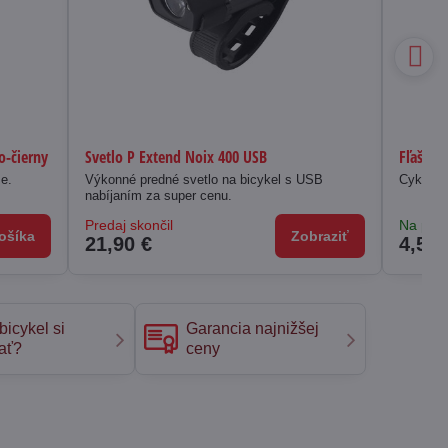
o-čierny
Svetlo P Extend Noix 400 USB
Fľaša M
še.
Výkonné predné svetlo na bicykel s USB
Cyklisti
nabíjaním za super cenu.
Predaj skončil
Na pred
ošíka
Zobraziť
21,90 €
4,50 
bicykel si
Garancia najnižšej
ať?
ceny