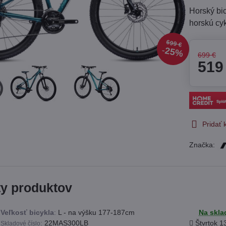
Horský bic
horskú cyk
699 €
25%
699 €
519
Pridať
Značka:
ty produktov
Veľkosť bicykla
:
L - na výšku 177-187cm
Na skla
:
22MAS300LB
Štvrtok
1
Skladové číslo