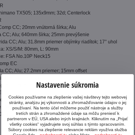
QR
himano TX505; 135x9mm; 32d; Centerlock
R
 Comp CC; 20mm vnútorná šírka; Alu
da CC; Alu; 640mm šírka; 25mm prevýšenie
ida CC; Alu; 31.8mm priemer objímky riadítok; 17° uhol
ca: XS/S/M: 80mm, L: 90mm
ie: FSA No.10P Neck15
 Comp EC
da CC; Alu; 27.2mm priemer; 15mm offset
ka: Merida Comp QR
Nastavenie súkromia
port Comfort
E-891
Cookies používame na zlepšenie vašej návštevy tejto webovej
erida K1080; 27.5x2.2"
stránky, analýzu jej výkonnosti a zhromažďovanie údajov o jej
rida K1080; 27.5x2.2"
používaní. Na tento účel môžeme použiť nástroje a služby
tretích strán a zhromaždené údaje sa môžu preniesť k
0 kg
partnerom v EÚ, USA alebo iných krajinách. Kliknutím na „Prijať
všetky cookies“ vyjadrujete svoj súhlas s týmto spracovaním.
Súbory cookies na zlepšenie relevancie reklám využíva služba