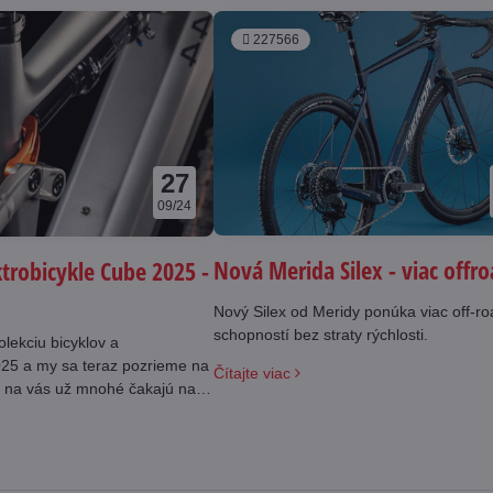
227566
27
09/24
Nová Merida Silex - viac offr
ktrobicykle Cube 2025 -
Nový Silex od Meridy ponúka viac off-r
schopností bez straty rýchlosti.
olekciu bicyklov a
025 a my sa teraz pozrieme na
Čítajte viac
 vás už mnohé čakajú na
redajni.