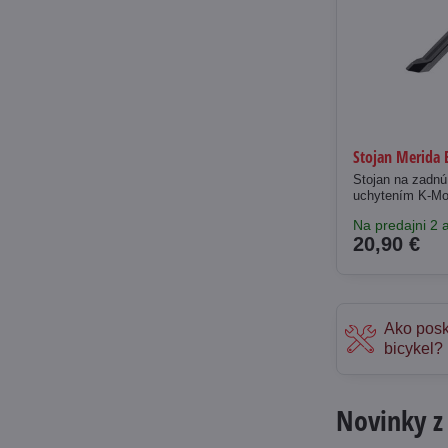
Stojan Merida 
Stojan na zadnú
uchytením K-M
Na predajni 2 a
20,90 €
Ako posk
bicykel?
Novinky z