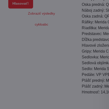
Hlasovať!
Oska predná: 
Náboj zadný: S
Zobraziť výsledky
Oska zadná: Q
Ráfiky: Merida
cykloabc
Riadítka: Meri
Predstavec: Mer
Dĺžka predstav
Hlavové zložen
Gripy: Merida
Sedlovka: Meri
Sedlová objím
Sedlo: Merida S
Pedále: VP VP
Plášť predný: M
Plášť zadný: Me
Hmotnosť: 14,1