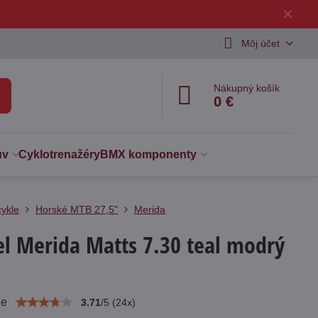
✕
Môj účet
Nákupný košík
0 €
uv
Cyklotrenažéry
BMX komponenty
cykle
Horské MTB 27,5"
Merida
el Merida Matts 7.30 teal modrý
ie
3.71
/
5
(
24
x)