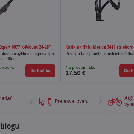
Expert 0077 K-Mount 24-29"
Košík na fľašu Merida 3449 strieborn
 stavbu bicykla s integrovaným
Pevný a ľahký košík na cyklistické fľa
ount 40mm.
 viac ks
Na predajni 1ks
Do košíka
Do k
17,50 €
ladať
Aký 
Preprava tovaru
vybr
 blogu