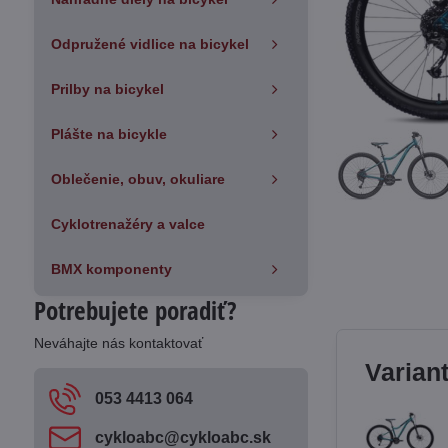
Odpružené vidlice na bicykel
Prilby na bicykel
Plášte na bicykle
Oblečenie, obuv, okuliare
Cyklotrenažéry a valce
BMX komponenty
Potrebujete poradiť?
Neváhajte nás kontaktovať
Varian
053 4413 064
cykloabc​@cykloabc​.sk