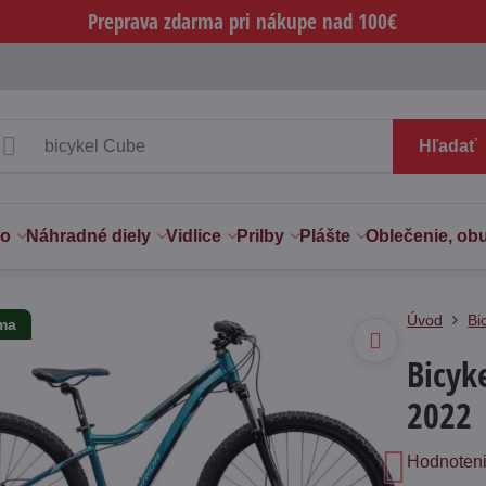
Preprava zdarma pri nákupe nad 100€
Hľadať
vo
Náhradné diely
Vidlice
Prilby
Plášte
Oblečenie, ob
Úvod
Bi
rma
Bicyk
2022
Hodnoten