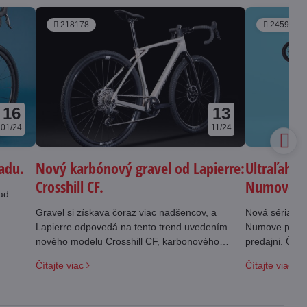
218178
245905
16
13
01/24
11/24
oadu.
Nový karbónový gravel od Lapierre:
Ultraľahké
Crosshill CF.
Numove - 
oad
Gravel si získava čoraz viac nadšencov, a
Nová séria de
Lapierre odpovedá na tento trend uvedením
Numove práve 
nového modelu Crosshill CF, karbonového
predajni. Čo j
gravel bicykla, ktorý kombinuje výkon, pohodlie
Čítajte viac
Čítajte viac
a univerzálnosť.