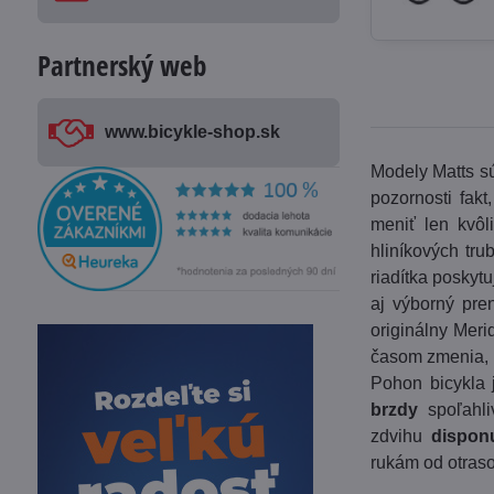
Partnerský web
www​.bicykle-shop​.sk
Modely Matts sú
pozornosti fak
meniť len kvôl
hliníkových tr
riadítka poskyt
aj výborný pre
originálny Meri
časom zmenia, 
Pohon bicykla
brzdy
spoľahliv
zdvihu
dispon
rukám od otraso