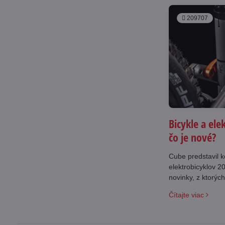
209707
Bicykle a ele
čo je nové?
Cube predstavil k
elektrobicyklov 2
novinky, z ktorých na
našej kamennej p
Čítajte viac