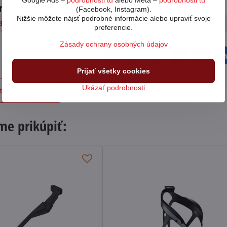
Google Ads –
podrobnosti tu
alebo Meta –
podrobnosti tu
rie
(Facebook, Instagram).
Nižšie môžete nájsť podrobné informácie alebo upraviť svoje
 27,5"
Merida
Horské MTB dámske
Merida
preferencie.
Zásady ochrany osobných údajov
Facebook
Twitter
Bluesky
Pinterest
Reddit
L
Prijať všetky cookies
Ukázať podrobnosti
ajúci produkt
e prikúpiť: