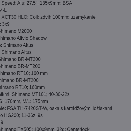
Speed; Alu; 27.5"; 135x9mm; BSA
-M-L
ur XCT30 HLO; Coil; zdvih 100mm; uzamykanie
: 3x9
Shimano M2000
Shimano Alivio Shadow
: Shimano Altus
 Shimano Altus
 Shimano BR-MT200
 Shimano BR-MT200
 Shimano RT10; 160 mm
Shimano BR-MT200
Shimano RT10; 160mm
níkmi: Shimano MT101; 40-30-22z
/S: 170mm, M/L: 175mm
nie: FSA TH-7420ST-W, oska s kartridžovými ložiskami
o HG200; 11-36z; 9s
99
Shimano TX505; 100x9mm; 32d; Centerlock