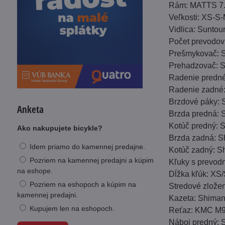
Rám: MATTS 7. 
Veľkosti: XS-S
Vidlica: Sunto
Počet prevodov
Prešmykovač: 
Prehadzovač: 
Radenie predné
Radenie zadné:
Brzdové páky:
Anketa
Brzda predná:
Kotúč predný:
Ako nakupujete bicykle?
Brzda zadná: 
Idem priamo do kamennej predajne.
Kotúč zadný: 
Pozriem na kamennej predajni a kúpim
Kľuky s prevod
na eshope.
Dĺžka kľúk: XS
Pozriem na eshopoch a kúpim na
Stredové zlože
kamennej predajni.
Kazeta: Shiman
Kupujem len na eshopoch.
Reťaz: KMC M
Náboj predný: 