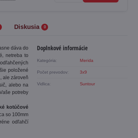
Diskusia
0
Doplnkové informácie
jasne dáva do
, netreba to
Kategória:
Merida
 odľahčených
šie položené
Počet prevodov:
3x9
, ale zároveň
Vidlica:
Suntour
sič, alebo na
 Vaše potreby
cké kotúčové
lica so 100mm
réne odľahčí