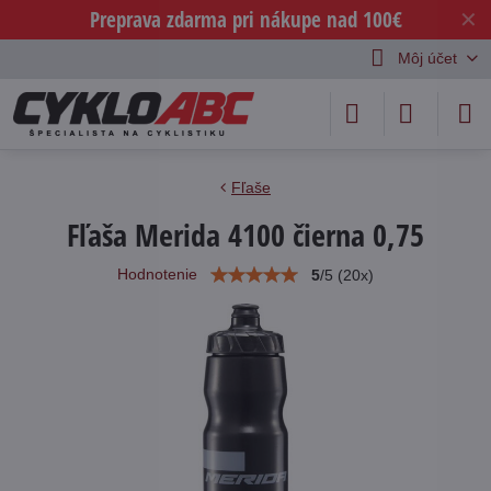
Preprava zdarma pri nákupe nad 100€
✕
Môj účet
Fľaše
Fľaša Merida 4100 čierna 0,75
Hodnotenie
5
/
5
(
20
x)