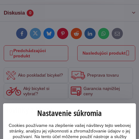
Diskusia
0
Facebook
Twitter
Bluesky
Pinterest
Reddit
LinkedIn
WhatsApp
E-
mail
Predchádzajúci
Nasledujúci produkt
produkt
Ako poskladať bicykel?
Preprava tovaru
Aký bicykel si
Garancia najnižšej
vybrať?
ceny
Novinky z blogu
Nastavenie súkromia
Cookies používame na zlepšenie vašej návštevy tejto webovej
64431
stránky, analýzu jej výkonnosti a zhromažďovanie údajov o jej
používaní. Na tento účel môžeme použiť nástroje a služby