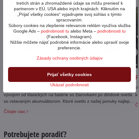
tretích strán a zhromaždené údaje sa môžu preniesť k
partnerom v EÚ, USA alebo iných krajinách. Kliknutím na
„Prijať všetky cookies“ vyjadrujete svoj súhlas s týmto
spracovaním.
Súbory cookies na zlepšenie relevancie reklám využíva služba
Google Ads –
podrobnosti tu
alebo Meta –
podrobnosti tu
(Facebook, Instagram).
Nižšie môžete nájsť podrobné informácie alebo upraviť svoje
preferencie.
05
Zásady ochrany osobných údajov
11/23
Prijať všetky cookies
Test predných svetiel na bicykel
F
Ukázať podrobnosti
Predné svetlá na bicykel prešli v posledných pár rokoch prudkým
Po
vývojom od klasických na batérie so žiarovkami po diódové svetlá
k
so vstavaným akumulátorom. Ktoré svetlo z našej ponuky najlepšie
Čí
vyhovie vašim požiadavkám?
Čítajte viac
Potrebujete poradiť?