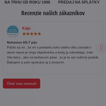
NA TRHU OD ROKU 1998
PREDAJ NA SPLÁTKY
Recenzie našich zákazníkov
Kájo
Hodnotenie:
5
/
Nohavice AS-7 pás
5
Páčilo sa mi , že mi v priebehu toho istého dňa zavolali v
akom stave je moja objednávka a kedy ju odosielajú, inde
Vás berú , ako na bežiacom páse , tu je to asi rodinný podnik.
Ďakujem a som spokojný aj s tovarom.
Čítať viac recenzií