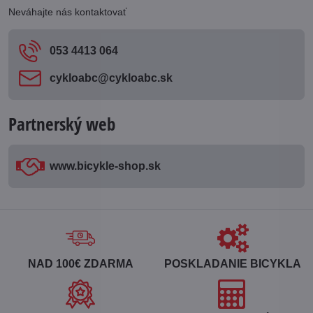
Neváhajte nás kontaktovať
053 4413 064
cykloabc​@cykloabc​.sk
Partnerský web
www​.bicykle-shop​.sk
NAD 100€ ZDARMA
POSKLADANIE BICYKLA