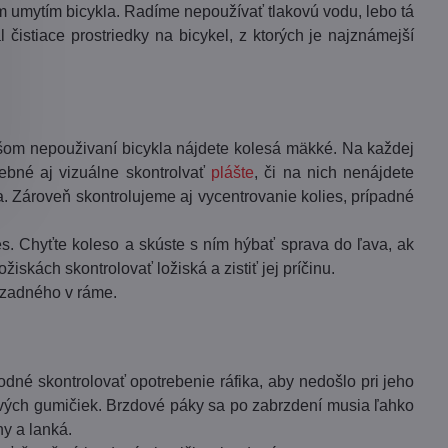
m umytím bicykla. Radíme nepoužívať tlakovú vodu, lebo tá
čistiace prostriedky na bicykel, z ktorých je najznámejší
hšom nepouživaní bicykla nájdete kolesá mäkké. Na každej
ebné aj vizuálne skontrolvať
plášte
, či na nich nenájdete
a. Zároveň skontrolujeme aj vycentrovanie kolies, prípadné
es. Chyťte koleso a skúste s ním hýbať sprava do ľava, ak
ožiskách skontrolovať ložiská a zistiť jej príčinu.
 zadného v ráme.
hodné skontrolovať opotrebenie ráfika, aby nedošlo pri jeho
dových gumičiek. Brzdové páky sa po zabrzdení musia ľahko
y a lanká.