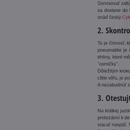
Servisovať zafú
sa dostane do l
snáď český
Cyk
2. Skontro
To je činnosť,
pneumatike je 
trhliny, ktoré 
"osmičky".
Dôležitým kroko
cítite vôľu, je 
A nezabudnúť sk
3. Otestuj
Na krátkej jazd
prebrzdení k de
vracať naspäť. 