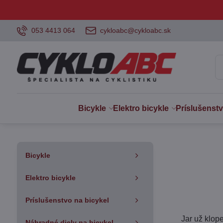
053 4413 064
cykloabc@cykloabc.sk
Bicykle
Elektro bicykle
Príslušenst
Bicykle
Elektro bicykle
Príslušenstvo na bicykel
Jar už klope
Náhradné diely na bicykel