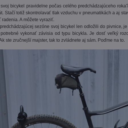
o svoj bicykel pravidelne počas celého predchádzajúceho roka
t. Stačí totiž skontrolavať tlak vzduchu v pneumatikách a aj st
ť radenia. A môžete vyraziť.
predchádzajúcej sezóne svoj bicykel len odložili do pivnice, je
 potrebné vykonať závisia od typu bicykla. Je dosť veľký roz
Ak ste zručnejší majster, tak to zvládnete aj sám. Poďme na to.