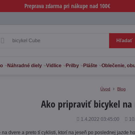
Preprava zdarma pri nákupe nad 100€
Hľadať
vo
Náhradné diely
Vidlice
Prilby
Plášte
Oblečenie, ob
Úvod
Blog
Ako pripraviť bicykel na
Pridané
Poče
1.4.2022 03:45:00
10
zobr
 na dvere a preto tí cyklisti, ktorí na jeseň po poslednej jazde h