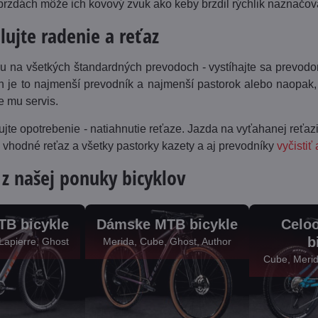
brzdách môže ich kovový zvuk ako keby brzdil rýchlik naznačova
lujte radenie a reťaz
u na všetkých štandardných prevodoch - vystíhajte sa prevodo
h je to najmenší prevodník a najmenší pastorok alebo naopak, 
e mu servis.
lujte opotrebenie - natiahnutie reťaze. Jazda na vyťahanej reťa
je vhodné reťaz a všetky pastorky kazety a aj prevodníky
vyčistiť
 z našej ponuky bicyklov
TB bicykle
Dámske MTB bicykle
Celo
b
Lapierre, Ghost
Merida, Cube, Ghost, Author
Cube, Merid