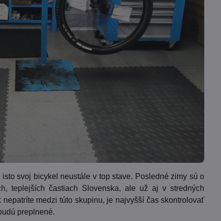
ú isto svoj bicykel neustále v top stave. Posledné zimy sú o
h, teplejších častiach Slovenska, ale už aj v stredných
nepatríte medzi túto skupinu, je najvyšší čas skontrolovať
 budú preplnené.