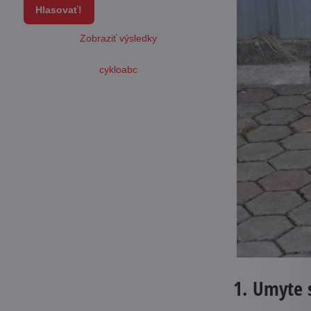
Hlasovať!
Zobraziť výsledky
cykloabc
1. Umyte s