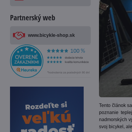
Partnerský web
www​.bicykle-shop​.sk
Tento článok sa 
poznanie teple
nadmorských výš
svoj bicykel, a