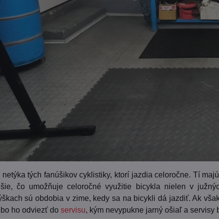
netýka tých fanúšikov cyklistiky, ktorí jazdia celoročne. Tí maj
jšie, čo umožňuje celoročné využitie bicykla nielen v južnýc
kach sú obdobia v zime, kedy sa na bicykli dá jazdiť. Ak však 
lebo ho odviezť do
servisu
, kým nevypukne jarný ošiaľ a servisy