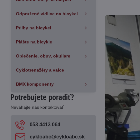
Odpružené vidlice na bicykel
Prilby na bicykel
Plášte na bicykle
Oblečenie, obuv, okuliare
Cyklotrenažéry a valce
BMX komponenty
Potrebujete poradiť?
Neváhajte nás kontaktovať
053 4413 064
cykloabc​@cykloabc​.sk