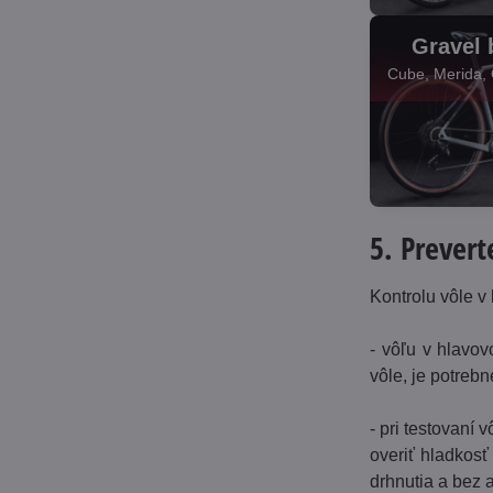
Gravel 
Cube, Merida, 
5. Prevert
Kontrolu vôle v
- vôľu v hlavov
vôle, je potrebn
- pri testovaní
overiť hladkosť
drhnutia a bez 