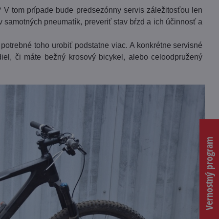
? V tom prípade bude predsezónny servis záležitosťou len
av samotných pneumatík, preveriť stav bŕzd a ich účinnosť a
 potrebné toho urobiť podstatne viac. A konkrétne servisné
diel, či máte bežný krosový bicykel, alebo celoodpružený
Vernostný program