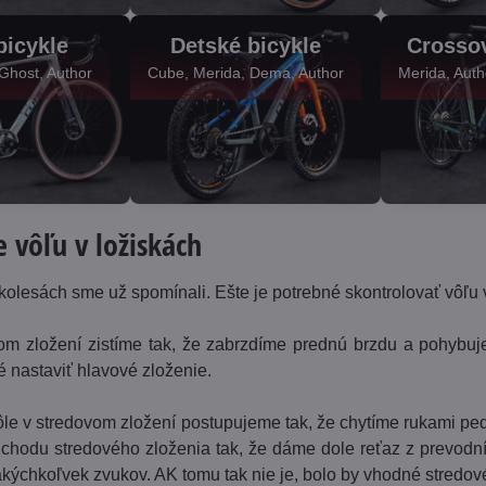
bicykle
Detské bicykle
Crossov
Ghost, Author
Cube, Merida, Dema, Author
Merida, Aut
e vôľu v ložiskách
 kolesách sme už spomínali. Ešte je potrebné skontrolovať vôľu
om zložení zistíme tak, že zabrzdíme prednú brzdu a pohybuje
é nastaviť hlavové zloženie.
 vôle v stredovom zložení postupujeme tak, že chytíme rukami p
 chodu stredového zloženia tak, že dáme dole reťaz z prevodní
akýchkoľvek zvukov. AK tomu tak nie je, bolo by vhodné stredové 