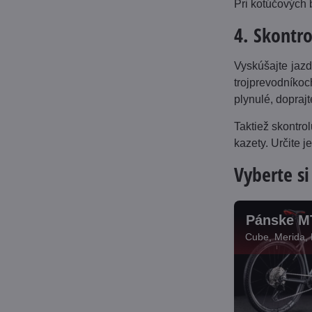
Pri kotúčových 
4. Skontro
Vyskúšajte jazd
trojprevodníkoc
plynulé, doprajt
Taktiež skontro
kazety. Určite 
Vyberte si
Pánske M
Cube, Merida, 