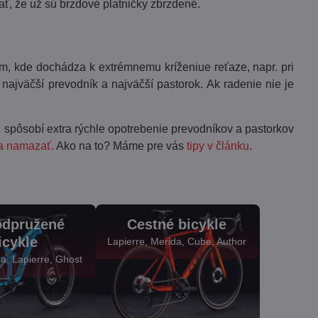
ť, že už sú brzdové platničky zbrzdené.
m, kde dochádza k extrémnemu kríženiue reťaze, napr. pri
najväčší prevodník a najväčší pastorok. Ak radenie nie je
zi spôsobí extra rýchle opotrebenie prevodníkov a pastorkov
 a namazať.
Ako na to? Máme pre vás
tipy v článku
.
odpružené
Cestné bicykle
icykle
Lapierre, Merida, Cube, Author
a, Lapierre, Ghost