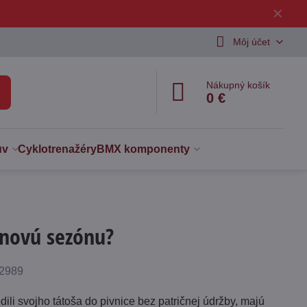
✕
Môj účet
Nákupný košík
0 €
uv
Cyklotrenažéry
BMX komponenty
 novú sezónu?
t
2989
azení
odili svojho tátoša do pivnice bez patričnej údržby, majú