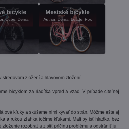
é bicykle
Mestské bicykle
hor, Cube, Dema
Author, Dema, Leader Fox
 v stredovom zložení a hlavovom zložení:
me bicyklom za riadítka vpred a vzad. V prípade citeľnej
edálové kľuky a skúšame nimi kývať do strán. Môžme ešte aj
ka a rukou zľahka točíme kľukami. Mali by ísť hladko, bez
zloženie rozobrať a zistiť príčinu problému a odstrániť ju.