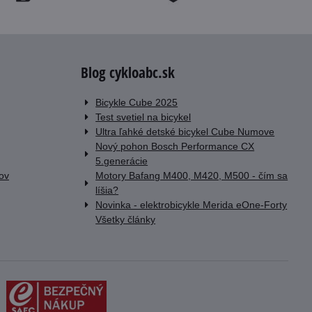
Blog cykloabc.sk
Bicykle Cube 2025
Test svetiel na bicykel
Ultra ľahké detské bicykel Cube Numove
Nový pohon Bosch Performance CX
5.generácie
lov
Motory Bafang M400, M420, M500 - čím sa
líšia?
Novinka - elektrobicykle Merida eOne-Forty
Všetky články