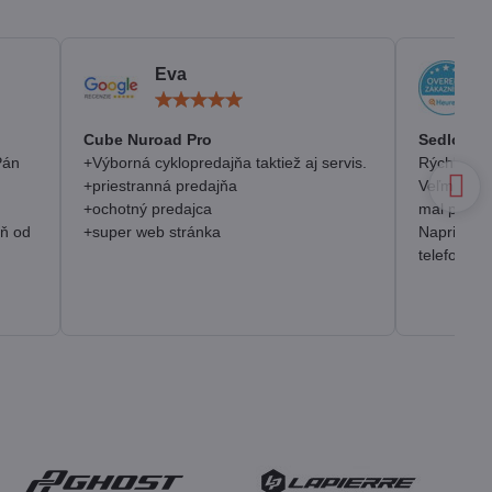
Eva
otenie:
Hodnotenie:
5
/
Cube Nuroad Pro
Sedlo Se
5
Pán
+Výborná cyklopredajňa taktiež aj servis.
Rýchlosť, 
+priestranná predajňa
Veľmi pozi
+ochotný predajca
mal prakt
eň od
+super web stránka
Napriek o
telefonick