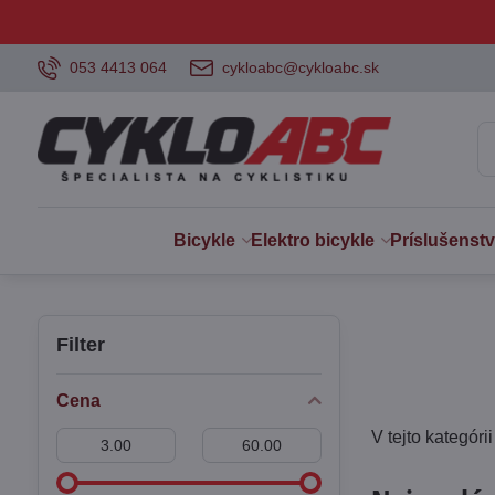
053 4413 064
cykloabc@cykloabc.sk
Bicykle
Elektro bicykle
Príslušenst
Filter
Cena
V tejto kategór
Od:
Do: