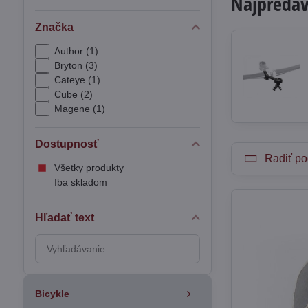
Najpredáv
Značka
Author (1)
Bryton (3)
Cateye (1)
Cube (2)
Magene (1)
Dostupnosť
Radiť po
Všetky produkty
Iba skladom
Hľadať text
Prehľadať
výsledky
filtra
fulltextom
Bicykle