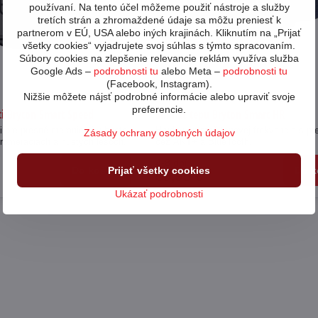
používaní. Na tento účel môžeme použiť nástroje a služby
tretích strán a zhromaždené údaje sa môžu preniesť k
partnerom v EÚ, USA alebo iných krajinách. Kliknutím na „Prijať
všetky cookies“ vyjadrujete svoj súhlas s týmto spracovaním.
Súbory cookies na zlepšenie relevancie reklám využíva služba
Google Ads –
podrobnosti tu
alebo Meta –
podrobnosti tu
(Facebook, Instagram).
Nižšie môžete nájsť podrobné informácie alebo upraviť svoje
preferencie.
ti Bryton Smart Speed
Snímač tepu Bryton Smart HR
i pre presné meranie aj v husto
Hrudný snímač tepovej frekvencie s p
Zásady ochrany osobných údajov
romeráciách a hustých lesoch.
cez ANT+ a BlueTooth.
4-8 dní
Prijať všetky cookies
Do košíka
Do k
59,95 €
Ukázať podrobnosti