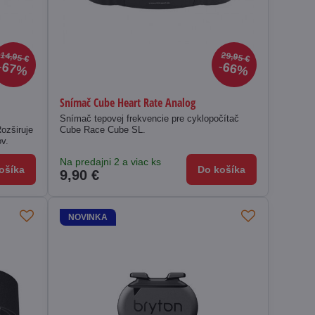
14,95 €
29,95 €
67%
66%
Snímač Cube Heart Rate Analog
Snímač tepovej frekvencie pre cyklopočítač
ozširuje
Cube Race Cube SL.
v.
Na predajni 2 a viac ks
ošíka
Do košíka
9,90 €
NOVINKA