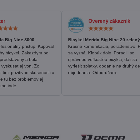
ter
Overený zákazník
Hodnotenie:
Hodn
5
5
/
/
da Big Nine 3000
Bicykel Merida Big Nine 20 zelený
5
5
fesionalny pristup. Kupoval
Krásna komunikácia, poradenstvo. 
hy bicykel. Zakazdym bol
sa vyzná. Klobúk dole. Poradili so
predstaveny a bola
správnou veľkosťou bicykla, dali sa
 vyskusat aj von. Zo
vyriešit splatky, dodanie na druhý d
tiez pozitivne skusenosti a
objednania. Odporúčam.
me tu bez problemov aj
ane inde.