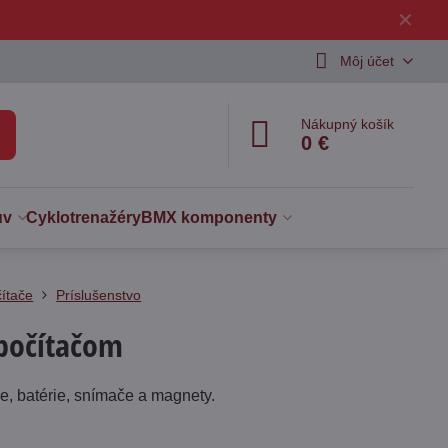
✕
Môj účet
Nákupný košík
0 €
uv
Cyklotrenažéry
BMX komponenty
ítače
Príslušenstvo
opočítačom
že, batérie, snímače a magnety.