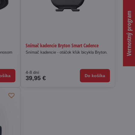
Vernostný program
Snímač kadencie Bryton Smart Cadence
renosom
Snímač kadencie - otáčok kľúk bicykla Bryton.
4-8 dní
ošíka
Do košíka
39,95 €