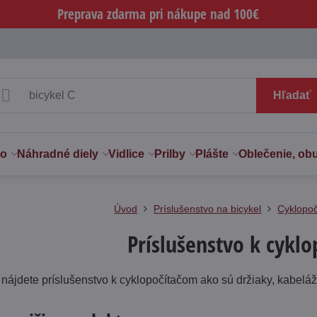
Preprava zdarma pri nákupe nad 100€
Hľadať
vo
Náhradné diely
Vidlice
Prilby
Plášte
Oblečenie, ob
Úvod
Príslušenstvo na bicykel
Cyklopoč
Príslušenstvo k cykl
ii nájdete príslušenstvo k cyklopočítačom ako sú držiaky, kabelá