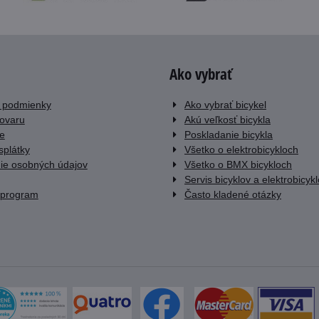
Ako vybrať
 podmienky
Ako vybrať bicykel
tovaru
Akú veľkosť bicykla
e
Poskladanie bicykla
splátky
Všetko o elektrobicykloch
ie osobných údajov
Všetko o BMX bicykloch
Servis bicyklov a elektrobicyk
 program
Často kladené otázky