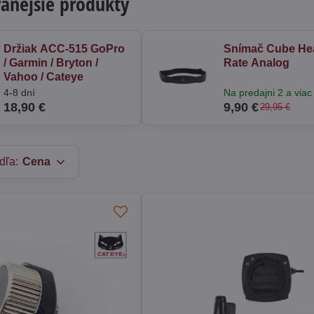
anejšie produkty
Držiak ACC-515 GoPro
Snímač Cube He
/ Garmin / Bryton /
Rate Analog
Vahoo / Cateye
4-8 dní
Na predajni 2 a viac
18,90 €
9,90 €
29,95 €
dľa:
Cena