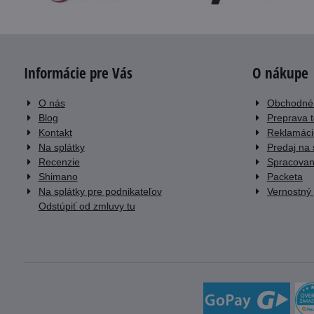
Informácie pre Vás
O nákupe
O nás
Obchodné
Blog
Preprava 
Kontakt
Reklamáci
Na splátky
Predaj na 
Recenzie
Spracovan
Shimano
Packeta
Na splátky pre podnikateľov
Vernostný
Odstúpiť od zmluvy tu