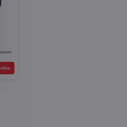
renosom
ošíka