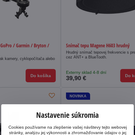
 GoPro / Garmin / Bryton /
Snímač tepu Magene H603 hrudný
Hrudný snímač tepovej frekvencie s p
cez ANT+ a BlueTooth.
iak kamery, cyklopočítača alebo
Externy sklad 4-8 dní
Do košíka
Do k
39,90 €
NOVINKA
Nastavenie súkromia
Cookies používame na zlepšenie vašej návštevy tejto webovej
stránky, analýzu jej výkonnosti a zhromažďovanie údajov o jej