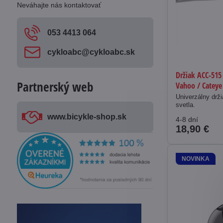
Neváhajte nás kontaktovať
053 4413 064
cykloabc​@cykloabc​.sk
Držiak ACC-515
Partnerský web
Vahoo / Cateye
Univerzálny drž
svetla.
www​.bicykle-shop​.sk
4-8 dní
18,90 €
NOVINKA