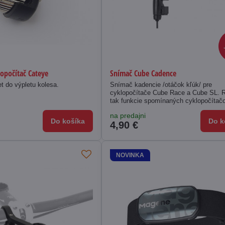
opočítač Cateye
Snímač Cube Cadence
 do výpletu kolesa.
Snímač kadencie /otáčok kľúk/ pre
cyklopočítače Cube Race a Cube SL. R
tak funkcie spomínaných cyklopočítačo
na predajni
Do košíka
Do k
4,90 €
NOVINKA