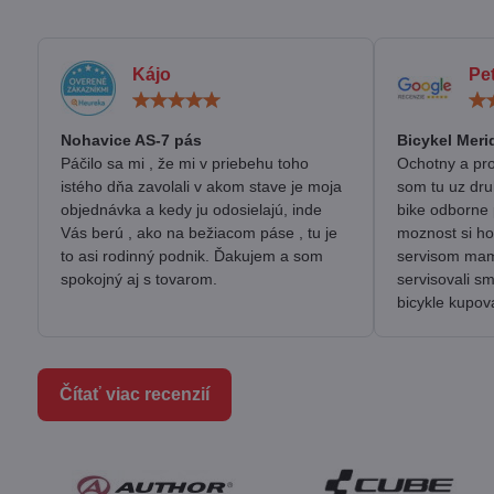
Kájo
Pe
Hodnotenie:
5
/
Nohavice AS-7 pás
Bicykel Meri
5
Páčilo sa mi , že mi v priebehu toho
Ochotny a pro
istého dňa zavolali v akom stave je moja
som tu uz dru
objednávka a kedy ju odosielajú, inde
bike odborne 
Vás berú , ako na bežiacom páse , tu je
moznost si ho
to asi rodinný podnik. Ďakujem a som
servisom mam 
spokojný aj s tovarom.
servisovali s
bicykle kupov
Čítať viac recenzií