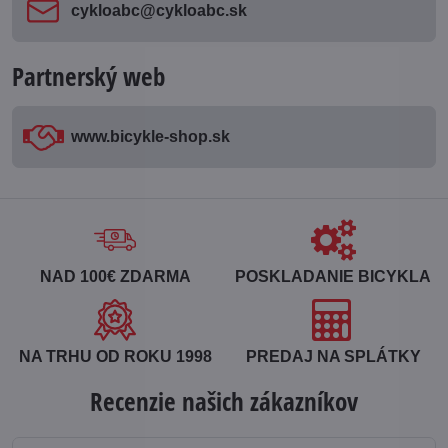
cykloabc​@cykloabc​.sk
Partnerský web
www​.bicykle-shop​.sk
NAD 100€ ZDARMA
POSKLADANIE BICYKLA
NA TRHU OD ROKU 1998
PREDAJ NA SPLÁTKY
Recenzie našich zákazníkov