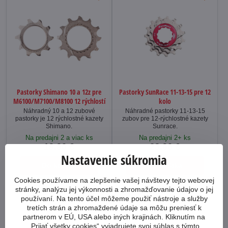
Pastorky Shimano 10 a 12z pre
Pastorky SunRace 11-13-15 pre 12
M6100/M7100/M8100 12 rýchlostí
kolo
Náhradný 10 a 12 zubové
Náhradné pastorky 11-13-15
pastorky je 12 rýchlostné kazety
zubov pre 12-rýchlostné kazety
Shimano.
Sunrace.
Na predajni 2 a viac ks
Na predajni 2+ ks
19,90 €
23,90 €
Nastavenie súkromia
Do košíka
Do košíka
Cookies používame na zlepšenie vašej návštevy tejto webovej
stránky, analýzu jej výkonnosti a zhromažďovanie údajov o jej
používaní. Na tento účel môžeme použiť nástroje a služby
tretích strán a zhromaždené údaje sa môžu preniesť k
partnerom v EÚ, USA alebo iných krajinách. Kliknutím na
„Prijať všetky cookies“ vyjadrujete svoj súhlas s týmto