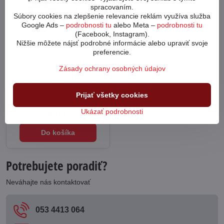
spracovaním.
Súbory cookies na zlepšenie relevancie reklám využíva služba
Google Ads –
podrobnosti tu
alebo Meta –
podrobnosti tu
(Facebook, Instagram).
Nižšie môžete nájsť podrobné informácie alebo upraviť svoje
preferencie.
Pastorky SRAM 11-13-15 pre 12
Zásady ochrany osobných údajov
kolo
Náhradné pastorky 11-13-15
zubov pre 12-rýchlostné kazety
Sram PG1210 a PG1230.
Prijať všetky cookies
Na predajni 1ks
Ukázať podrobnosti
26,90 €
Do košíka
Potrebujete poradiť?
Neváhajte nás kontaktovať
053 4413 064