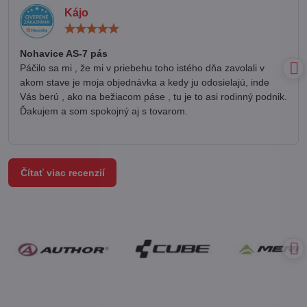
Kájo
Hodnotenie:
5
/
Nohavice AS-7 pás
5
Páčilo sa mi , že mi v priebehu toho istého dňa zavolali v
akom stave je moja objednávka a kedy ju odosielajú, inde
Vás berú , ako na bežiacom páse , tu je to asi rodinný podnik.
Ďakujem a som spokojný aj s tovarom.
Čítať viac recenzií