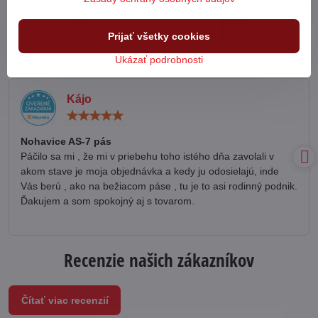
Prijať všetky cookies
NA TRHU OD ROKU 1998
PREDAJ NA SPLÁTKY
Ukázať podrobnosti
Kájo
Hodnotenie:
5
/
Nohavice AS-7 pás
5
Páčilo sa mi , že mi v priebehu toho istého dňa zavolali v
akom stave je moja objednávka a kedy ju odosielajú, inde
Vás berú , ako na bežiacom páse , tu je to asi rodinný podnik.
Ďakujem a som spokojný aj s tovarom.
Recenzie našich zákazníkov
Čítať viac recenzií