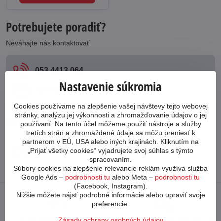
Potrebujete poradiť?
Neváhajte nás kontaktovať
053 4413 064
Nastavenie súkromia
cykloabc​@cykloabc​.sk
Cookies používame na zlepšenie vašej návštevy tejto webovej
stránky, analýzu jej výkonnosti a zhromažďovanie údajov o jej
Partnerský web
používaní. Na tento účel môžeme použiť nástroje a služby
tretích strán a zhromaždené údaje sa môžu preniesť k
partnerom v EÚ, USA alebo iných krajinách. Kliknutím na
„Prijať všetky cookies“ vyjadrujete svoj súhlas s týmto
www​.bicykle-shop​.sk
spracovaním.
Súbory cookies na zlepšenie relevancie reklám využíva služba
Google Ads –
podrobnosti tu
alebo Meta –
podrobnosti tu
(Facebook, Instagram).
Nižšie môžete nájsť podrobné informácie alebo upraviť svoje
preferencie.
Zásady ochrany osobných údajov
NAD 100€ ZDARMA
POSKLADANIE BICYKLA