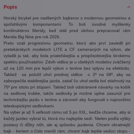
Popis
Horský bicykel pre nadšených bajkerov s modernou geometriou a
spoľahlivými komponentami. To boli úvodné myšlienky
konštruktérov Meridy, keď stáli pred úlohou prepracovať rám
Merida Big.Nine pre rok 2026.
Preto vzali progresívnu geometriu, ktorú ako prví zaviedli pri
pretekárskych modeloch LITE a CF zameraných na výkon, ale
vyladili ju tak, aby bola priateľskejšia a prispôsobivejšia širokému
spektru používateľov. Zdvih vidlice je u všetkých modelov zväčšený
až na 120 mm pre lepší výkon v teréne bez vplyvu na efektivitu.
Taktiež sa položil uhol prednej vidlice o 2º na 68º, aby sa
zabezpečila stabilnejšia jazda, zatiaľ čo uhol sedla bol stiahnutý na
75º pre istotu pri stúpaní. Taktiež boli odstránené návarky na košík
na sedlovej trubke, takže sedlovky je možné úplne zasunúť pre
technickejšiu jazdu v teréne a zároveň aby fungovali s najnovšími
teleskopickými sedlovkami.
Na výber je až 5 veľkostí rámu od S po XXL, keďže chceme, aby si
každý jazdec vybral tú, ktorá mu najlepšie sedí. Nielen podľa výšky
postavy či dĺžky nôh, ale aj spôsobu jazdenia. Chcem obratnejší
bajk - beriem o číslo menší rám, chcem bajk lepšie vedúci stopu -