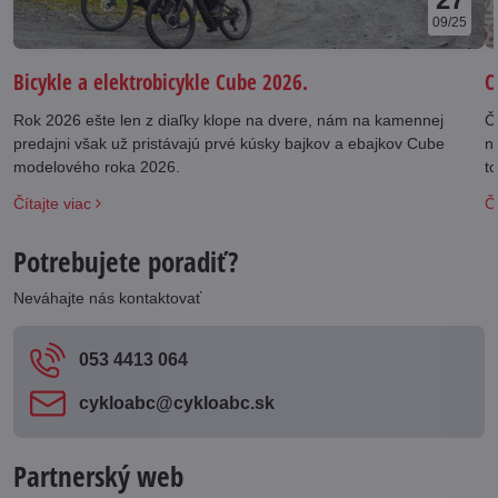
09/25
Bicykle a elektrobicykle Cube 2026.
C
Rok 2026 ešte len z diaľky klope na dvere, nám na kamennej
Č
predajni však už pristávajú prvé kúsky bajkov a ebajkov Cube
n
modelového roka 2026.
t
S
Čítajte viac
Čí
Potrebujete poradiť?
Neváhajte nás kontaktovať
053 4413 064
cykloabc​@cykloabc​.sk
Partnerský web