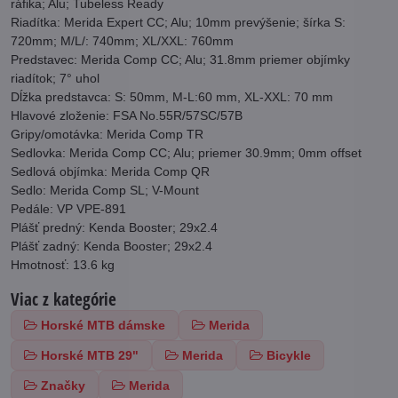
ráfika; Alu; Tubeless Ready
Riadítka: Merida Expert CC; Alu; 10mm prevýšenie; šírka S:
720mm; M/L/: 740mm; XL/XXL: 760mm
Predstavec: Merida Comp CC; Alu; 31.8mm priemer objímky
riadítok; 7° uhol
Dĺžka predstavca: S: 50mm, M-L:60 mm, XL-XXL: 70 mm
Hlavové zloženie: FSA No.55R/57SC/57B
Gripy/omotávka: Merida Comp TR
Sedlovka: Merida Comp CC; Alu; priemer 30.9mm; 0mm offset
Sedlová objímka: Merida Comp QR
Sedlo: Merida Comp SL; V-Mount
Pedále: VP VPE-891
Plášť predný: Kenda Booster; 29x2.4
Plášť zadný: Kenda Booster; 29x2.4
Hmotnosť: 13.6 kg
Viac z kategórie
Horské MTB dámske
Merida
Horské MTB 29"
Merida
Bicykle
Značky
Merida