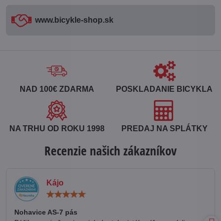
www​.bicykle-shop​.sk
NAD 100€ ZDARMA
POSKLADANIE BICYKLA
NA TRHU OD ROKU 1998
PREDAJ NA SPLÁTKY
Recenzie našich zákazníkov
Kájo
Hodnotenie:
5
/
Nohavice AS-7 pás
5