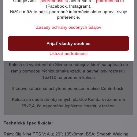
Google Ads –
podrobnosti tu
alebo Meta –
podrobnosti tu
(Facebook, Instagram).
Nižšie môžete nájsť podrobné informácie alebo upraviť svoje
preferencie.
Zásady ochrany osobných údajov
Prijať všetky cookies
Kolesá
Ukázať podrobnosti
Kolesá sú vypletené do Shimano nábojov, ktoré sa upínajú do
rámu pomocou rýchloupínaka vzadu a pevnej osy rozmeru
15x110 na prednom kolese.
Brzdové kotúče sú uchytené pomocou matice CenterLock.
Kolesá sú obuté do objemných plášťov Kenda s rozmerom
29x2,4, čo napomáha lepšiemu tlmeniu v teréne.
Technická špecifikácia:
Rám: Big.Nine TFS V; Alu; 29"; 135x9mm; BSA; Smooth Welding