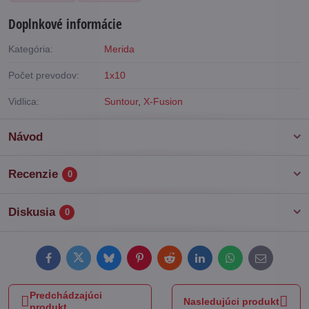
Doplnkové informácie
Kategória:
Merida
Počet prevodov:
1x10
Vidlica:
Suntour
,
X-Fusion
Návod
Recenzie
0
Diskusia
0
Facebook
Twitter
Bluesky
Pinterest
Reddit
LinkedIn
WhatsApp
E-
mail
Predchádzajúci
Nasledujúci produkt
produkt