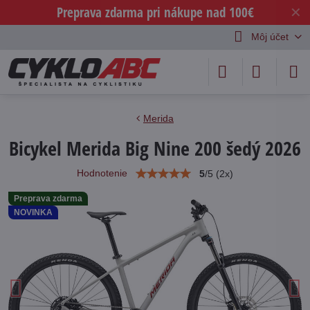
Preprava zdarma pri nákupe nad 100€
✕
Môj účet
Merida
Bicykel Merida Big Nine 200 šedý 2026
Hodnotenie
5
/
5
(
2
x)
Preprava zdarma
NOVINKA