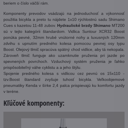
beriem o číslo väčší rám.
Komponenty prevodov vsádzajú na jednoduchosť a výkonnosť
použitia bicykla a preto tu nájdete 1x10 rýchlostnú sadu Shimano
Cues s kazetou 11-48 zubov.
Hydraulické brzdy Shimano
MT200
sú v tejto kategórii štandardom. Vidlica Suntour XCR32 Boost
ponúka pevné, 32mm hrubé vnútorné nohy a luxusných 120mm
zdvihu s upnutím predného kolesa pomocou pevnej osy typu
Boost. Olejový tlmič spracúva spätný chod vidlice, aby tá nekopala.
Zároveň tlmič funguje ako uzamknutie pruženia pri jazde po
spevnených povrchoch. Vzduchový systém pruženia je ľahko
prispôsobiteľný váhe cyklistu a a jeho štýlu.
Spojenie predného kolesa s vidlicou cez pevnú os 15x110 -
tzv.Boost štandard zvyšuje tuhosť bicykla. Veľkoobjemové
pneumatiky Kenda v šírke 2,4 palca prispievajú ku komfortu jazdy
v teréne.
Kľúčové komponenty: