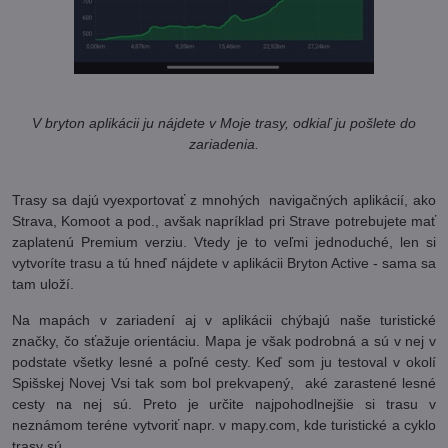
V bryton aplikácii ju nájdete v Moje trasy, odkiaľ ju pošlete do
zariadenia.
Trasy sa dajú vyexportovať z mnohých navigačných aplikácií, ako
Strava, Komoot a pod., avšak napríklad pri Strave potrebujete mať
zaplatenú Premium verziu. Vtedy je to veľmi jednoduché, len si
vytvoríte trasu a tú hneď nájdete v aplikácii Bryton Active - sama sa
tam uloží.
Na mapách v zariadení aj v aplikácii chýbajú naše turistické
značky, čo sťažuje orientáciu. Mapa je však podrobná a sú v nej v
podstate všetky lesné a poľné cesty. Keď som ju testoval v okolí
Spišskej Novej Vsi tak som bol prekvapený, aké zarastené lesné
cesty na nej sú. Preto je určite najpohodlnejšie si trasu v
neznámom teréne vytvoriť napr. v mapy.com, kde turistické a cyklo
trasy sú.