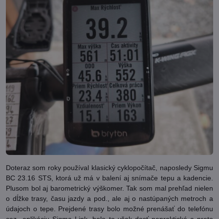
Doteraz som roky používal klasický cyklopočítač, naposledy Sigmu
BC 23.16 STS, ktorá už má v balení aj snímače tepu a kadencie.
Plusom bol aj barometrický výškomer. Tak som mal prehľad nielen
o dĺžke trasy, času jazdy a pod., ale aj o nastúpaných metroch a
údajoch o tepe. Prejdené trasy bolo možné prenášať do telefónu
cez aplikáciu Sigma Link, bolo to však dosť nepraktické a preto