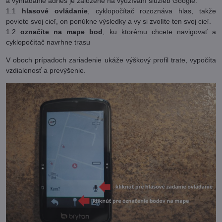
a vyhľadanie adries je založené na využívaní služieb Google.
1.1
hlasové ovládanie
, cyklopočítač rozoznáva hlas, takže
poviete svoj cieľ, on ponúkne výsledky a vy si zvolíte ten svoj cieľ.
1.2
označíte na mape bod
, ku ktorému chcete navigovať a
cyklopočítač navrhne trasu
V oboch prípadoch zariadenie ukáže výškový profil trate, vypočíta
vzdialenosť a prevýšenie.