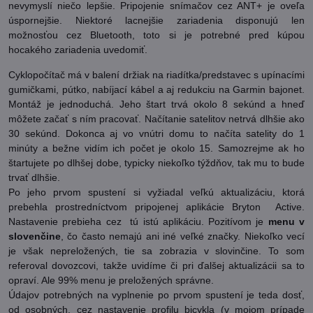
nevymyslí niečo lepšie. Pripojenie snímačov cez ANT+ je oveľa
úspornejšie. Niektoré lacnejšie zariadenia disponujú len
možnosťou cez Bluetooth, toto si je potrebné pred kúpou
hocakého zariadenia uvedomiť.
Cyklopočítač má v balení držiak na riadítka/predstavec s upínacími
gumičkami, pútko, nabíjací kábel a aj redukciu na Garmin bajonet.
Montáž je jednoduchá. Jeho štart trvá okolo 8 sekúnd a hneď
môžete začať s ním pracovať. Načítanie satelitov netrvá dlhšie ako
30 sekúnd. Dokonca aj vo vnútri domu to načíta satelity do 1
minúty a bežne vidím ich počet je okolo 15. Samozrejme ak ho
štartujete po dlhšej dobe, typicky niekoľko týždňov, tak mu to bude
trvať dlhšie.
Po jeho prvom spustení si vyžiadal veľkú aktualizáciu, ktorá
prebehla prostredníctvom pripojenej aplikácie Bryton Active.
Nastavenie prebieha cez tú istú aplikáciu. Pozitívom je
menu v
slovenčine
, čo často nemajú ani iné veľké značky. Niekoľko vecí
je však nepreložených, tie sa zobrazia v slovinčine. To som
referoval dovozcovi, takže uvidíme či pri ďalšej aktualizácii sa to
opraví. Ale 99% menu je preložených správne.
Údajov potrebných na vyplnenie po prvom spustení je teda dosť,
od osobných, cez nastavenie profilu bicykla (v mojom prípade