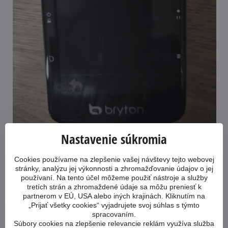
Nastavenie súkromia
A takto vyzerá Bryton s vypnutým podsvietením. Z istého uhla
pohľadu je niečo vidieť.
Cookies používame na zlepšenie vašej návštevy tejto webovej
stránky, analýzu jej výkonnosti a zhromažďovanie údajov o jej
používaní. Na tento účel môžeme použiť nástroje a služby
Sú to drobnosti, ale raz sa môžu perfektne hodiť.
tretích strán a zhromaždené údaje sa môžu preniesť k
partnerom v EÚ, USA alebo iných krajinách. Kliknutím na
Vyrážame
„Prijať všetky cookies“ vyjadrujete svoj súhlas s týmto
spracovaním.
Súbory cookies na zlepšenie relevancie reklám využíva služba
Na bajku nechávam aj starý cyklopočítač. Pre porovnanie. Uvidím,