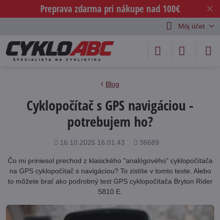
Preprava zdarma pri nákupe nad 100€
✕
Môj účet
Blog
Cyklopočítač s GPS navigáciou -
potrebujem ho?
Pridané
Počet
16.10.2025 16:01:43
36689
zobrazení
Čo mi priniesol prechod z klasického "analógového" cyklopočítača
na GPS cyklopočítač s navigáciou? To zistíte v tomto texte. Alebo
to môžete brať ako podrobný test GPS cyklopočítača Bryton Rider
S810 E.