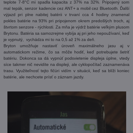
teplote 7-8°C mi spadla kapacita z 37% na 32%. Pripojený som
mal tepák, senzor kadencie cez ANT+ a mobil cez Bluetooth. Ďalší
výjazd pri plne nabitej batérii v trvaní cca 4 hodiny znamenal
pokles batérie na 93% pri pripojenom okrem predošlých troch, aj
štvrtom senzore - rýchlosti. Za mňa je výdrž batérie veľkým plusom
Brytonu. Batéria sa samozrejme vybíja aj pri jeho nepoužívaní, keď
je vypnutý, vychádza mi to na 0,5 až 1% za deň.
Bryton umožňuje nastaviť úroveň maximálneho jasu aj v
automatickom režime, čo sa môže hodiť, keď potrebujete šetriť
batériu. Dokonca sa dá vypnúť podsvietenie displeja úplne, vtedy
síce takmer nič nevidíte na displeji, ale cyklopočítač zaznamenáva
trasu. Využiteľnosť tejto fičúri vidím v situácii, keď sa blíži koniec
batérie, ale nechcete prísť o záznam jazdy.