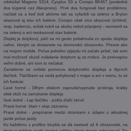
odskúšal Magene S314, Cycplus S3 a Coospo BK467 (posledné
dva kúpené cez Aliexpress). Prvé dva fungovali bez problémov,
načitali sa a keď boli aktívne tak sa vyfarbili na zeleno a Bryton
ukazoval aj stav ich batérie. Coospo však síce ukazoval rýchlosť,
resp. kadenciu, avšak tváril sa akoby nebol pripojený - nezmenil sa
na zelený a ani neukazoval stav batérie.
Displej je dotykový, páči sa mi gesto potiahnutia zo spodu displeja
nahor, ktorým sa dostanete na domovskú obrazovku. Presne ako
na mojom mobile. Počas jedného výjazdu mi začalo pršať, tak som
mal možnosť skúsiť ovládanie dotykom aj za mokra. Je prekvapivo
veľmi dobré, ani som to nečakal.
Zariadenie sa ovláda pomocou dotykového displeja a štyroch
tlačítok. Tlačítkami sa nedá pohybovaž v mape a ani v menu, tu sú
ich funkcie:
Ľavé horné - Dlhým stiskom zapnutie/vypnutie prístroja, krátky
stisk slúži na zamykanie displeja
ľavé dolné - Lap tlačítko - púšťa ďalší okruh
Pravé horné -štart + stop záznamu
Pravé dolné - prepínanie medzi stránkami s údajmi o aktuálnej
jazde počas jazdy
Ku každému z profilov bicykla sa dá nastaviť až 6 obrazoviek, na
ktoré si môžete zvoliť vlastné veličiny, ktoré chcete zobrazovať. Tie