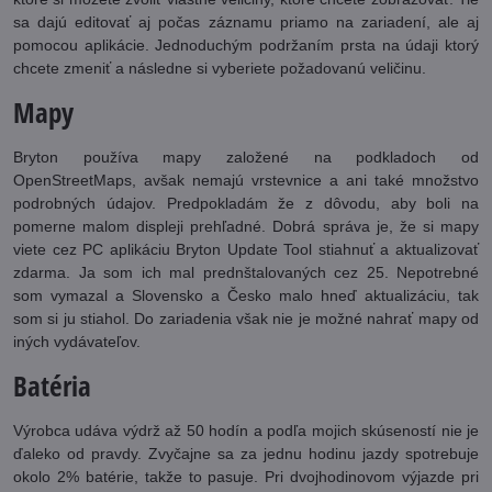
sa dajú editovať aj počas záznamu priamo na zariadení, ale aj
pomocou aplikácie. Jednoduchým podržaním prsta na údaji ktorý
chcete zmeniť a následne si vyberiete požadovanú veličinu.
Mapy
Bryton používa mapy založené na podkladoch od
OpenStreetMaps, avšak nemajú vrstevnice a ani také množstvo
podrobných údajov. Predpokladám že z dôvodu, aby boli na
pomerne malom displeji prehľadné. Dobrá správa je, že si mapy
viete cez PC aplikáciu Bryton Update Tool stiahnuť a aktualizovať
zdarma. Ja som ich mal prednštalovaných cez 25. Nepotrebné
som vymazal a Slovensko a Česko malo hneď aktualizáciu, tak
som si ju stiahol. Do zariadenia však nie je možné nahrať mapy od
iných vydávateľov.
Batéria
Výrobca udáva výdrž až 50 hodín a podľa mojich skúseností nie je
ďaleko od pravdy. Zvyčajne sa za jednu hodinu jazdy spotrebuje
okolo 2% batérie, takže to pasuje. Pri dvojhodinovom výjazde pri