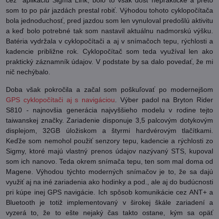
som to po pár jazdách prestal robiť. Výhodou tohoto cyklopočítača
bola jednoduchosť, pred jazdou som len vynuloval predošlú aktivitu
a keď bolo potrebné tak som nastavil aktuálnu nadmorskú výšku.
Batéria vydržala v cyklopočítači a aj v snímačoch tepu, rýchlosti a
kadencie približne rok. Cyklopočítač som teda využíval len ako
praktický záznamník údajov. V podstate by sa dalo povedať, že mi
nič nechýbalo.
Doba však pokročila a začal som poškuľovať po modernejšom
GPS cyklopočítači aj s navigáciou
. Výber padol na Bryton Rider
S810 - najnovšia generácia najvyššieho modelu v rodine tejto
taiwanskej značky. Zariadenie disponuje 3,5 palcovým dotykovým
displejom, 32GB úložiskom a štyrmi hardvérovým tlačítkami.
Keďže som nemohol použiť senzory tepu, kadencie a rýchlosti zo
Sigmy, ktoré majú vlastný prenos údajov nazývaný STS, kupoval
som ich nanovo. Teda okrem snímača tepu, ten som mal doma od
Magene. Výhodou týchto moderných snímačov je to, že sa dajú
využiť aj na iné zariadenia ako hodinky a pod., ale aj do budúcnosti
pri kúpe inej GPS navigácie. Ich spôsob komunikácie cez ANT+ a
Bluetooth je totiž implementovaný v širokej škále zariadení a
vyzerá to, že to ešte nejaký čas takto ostane, kým sa opäť