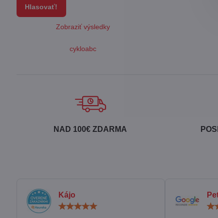
Hlasovať!
Zobraziť výsledky
cykloabc
NAD 100€ ZDARMA
POS
Kájo
Pe
Hodnotenie:
5