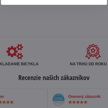
KLADANIE BICYKLA
NA TRHU OD ROKU 
Recenzie našich zákazníkov
ter
Overený zákazník
Hodnotenie:
Hodn
5
5