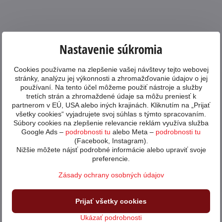
Nastavenie súkromia
Cookies používame na zlepšenie vašej návštevy tejto webovej
stránky, analýzu jej výkonnosti a zhromažďovanie údajov o jej
používaní. Na tento účel môžeme použiť nástroje a služby
tretích strán a zhromaždené údaje sa môžu preniesť k
partnerom v EÚ, USA alebo iných krajinách. Kliknutím na „Prijať
všetky cookies“ vyjadrujete svoj súhlas s týmto spracovaním.
Súbory cookies na zlepšenie relevancie reklám využíva služba
Google Ads –
podrobnosti tu
alebo Meta –
podrobnosti tu
(Facebook, Instagram).
Nižšie môžete nájsť podrobné informácie alebo upraviť svoje
preferencie.
Zásady ochrany osobných údajov
Prijať všetky cookies
Ukázať podrobnosti