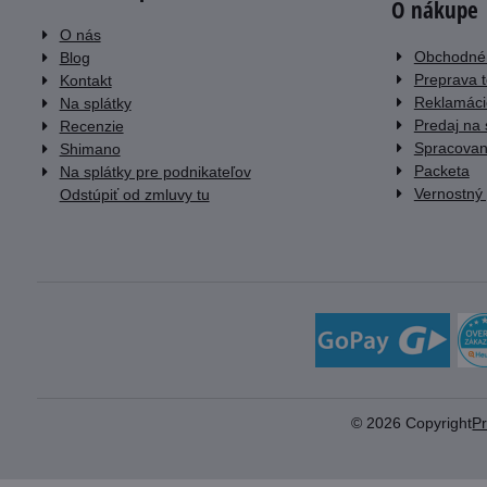
O nákupe
O nás
Obchodné
Blog
Preprava 
Kontakt
Reklamáci
Na splátky
Predaj na 
Recenzie
Spracovan
Shimano
Packeta
Na splátky pre podnikateľov
Vernostný
Odstúpiť od zmluvy tu
©
2026
Copyright
P