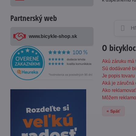
Partnerský web
www​.bicykle-shop​.sk
O bicyklo
Akú záruku má t
Sú dodávané bi
Je popis tovar
Aká je záručná
Ako reklamovať 
Môžem reklamov
« Späť