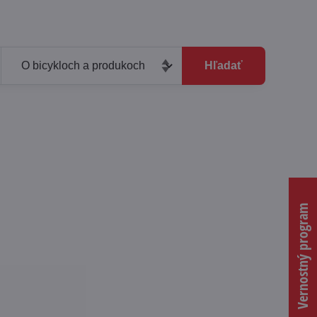
Hľadať
Vernostný program