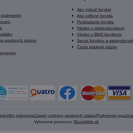
Ako vybrať bicykel
 podmienky
Akú veľkosť bicykla
tovaru
Poskladanie bicykla
e
Všetko o elektrobicykloch
splátky
Všetko o BMX bicykloch
ie osobných údajov
Servis bicyklov a elektrobicyk
Často kladené otázky
 program
redvoľby súkromia
Zásady ochrany osobných údajov
Podmienky používa
Vytvorené pomocou:
BiznisWeb.sk