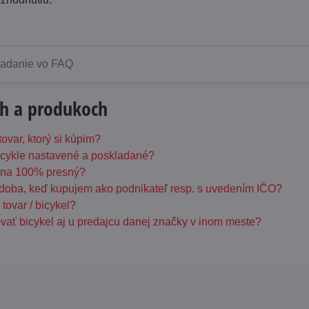
ch a produkoch
ovar, ktorý si kúpim?
cykle nastavené a poskladané?
u na 100% presný?
 doba, keď kupujem ako podnikateľ resp. s uvedením IČO?
tovar / bicykel?
ať bicykel aj u predajcu danej značky v inom meste?