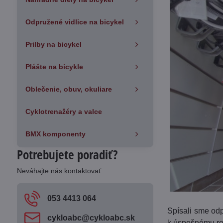
Odpružené vidlice na bicykel
Prilby na bicykel
Plášte na bicykle
Oblečenie, obuv, okuliare
Cyklotrenažéry a valce
BMX komponenty
Potrebujete poradiť?
Neváhajte nás kontaktovať
053 4413 064
Spísali sme od
cykloabc​@cykloabc​.sk
k úspešnému ro