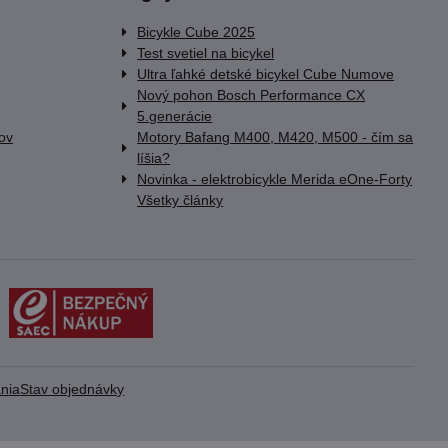
Bicykle Cube 2025
Test svetiel na bicykel
Ultra ľahké detské bicykel Cube Numove
Nový pohon Bosch Performance CX
5.generácie
lov
Motory Bafang M400, M420, M500 - čím sa
líšia?
Novinka - elektrobicykle Merida eOne-Forty
Všetky články
nia
Stav objednávky