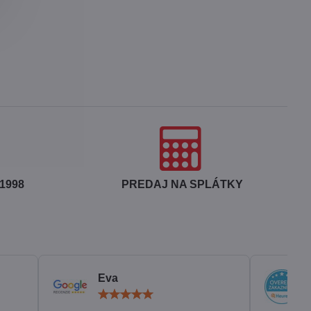
1998
PREDAJ NA SPLÁTKY
Eva
otenie:
Hodnotenie:
5