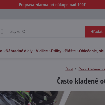
Preprava zdarma pri nákupe nad 100€
Hľadať
vo
Náhradné diely
Vidlice
Prilby
Plášte
Oblečenie, ob
Úvod
Často kladené ot
Často kladené o