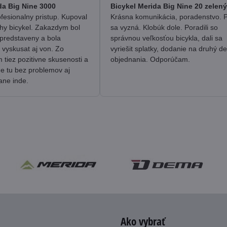
/
/
da Big Nine 3000
Bicykel Merida Big Nine 20 zelený
5
5
fesionalny pristup. Kupoval
Krásna komunikácia, poradenstvo. 
hy bicykel. Zakazdym bol
sa vyzná. Klobúk dole. Poradili so
predstaveny a bola
správnou veľkosťou bicykla, dali sa
 vyskusat aj von. Zo
vyriešit splatky, dodanie na druhý d
tiez pozitivne skusenosti a
objednania. Odporúčam.
me tu bez problemov aj
ane inde.
Ako vybrať