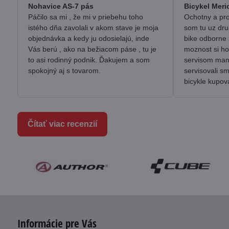
/
Nohavice AS-7 pás
Bicykel Meri
5
Páčilo sa mi , že mi v priebehu toho
Ochotny a pro
istého dňa zavolali v akom stave je moja
som tu uz dru
objednávka a kedy ju odosielajú, inde
bike odborne 
Vás berú , ako na bežiacom páse , tu je
moznost si ho
to asi rodinný podnik. Ďakujem a som
servisom mam 
spokojný aj s tovarom.
servisovali s
bicykle kupov
Čítať viac recenzií
Informácie pre Vás