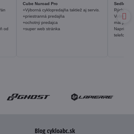
/
Cube Nuroad Pro
Sedlo Se
5
Pán
+Výborná cyklopredajňa taktiež aj servis.
Rýchlosť, 
+priestranná predajňa
Veľmi pozi
+ochotný predajca
mal prakt
eň od
+super web stránka
Napriek o
telefonick
Blog cykloabc.sk