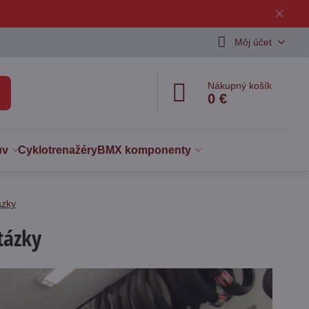
✕
Môj účet
Nákupný košík
0 €
uv
Cyklotrenažéry
BMX komponenty
ázky
tázky