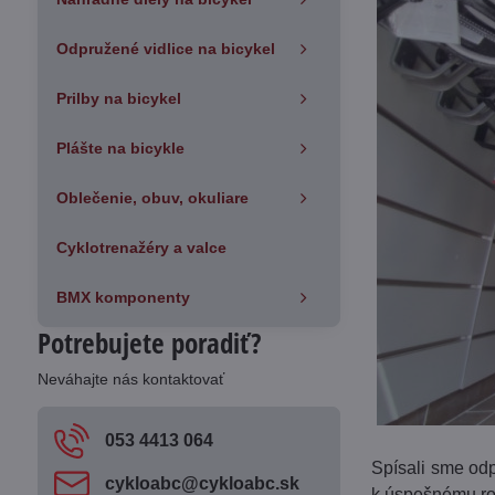
Odpružené vidlice na bicykel
Prilby na bicykel
Plášte na bicykle
Oblečenie, obuv, okuliare
Cyklotrenažéry a valce
BMX komponenty
Potrebujete poradiť?
Neváhajte nás kontaktovať
053 4413 064
Spísali sme od
cykloabc​@cykloabc​.sk
k úspešnému ro