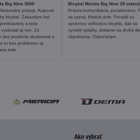
/
/
da Big Nine 3000
Bicykel Merida Big Nine 20 zelený
5
5
fesionalny pristup. Kupoval
Krásna komunikácia, poradenstvo. 
hy bicykel. Zakazdym bol
sa vyzná. Klobúk dole. Poradili so
predstaveny a bola
správnou veľkosťou bicykla, dali sa
 vyskusat aj von. Zo
vyriešit splatky, dodanie na druhý d
tiez pozitivne skusenosti a
objednania. Odporúčam.
me tu bez problemov aj
ane inde.
Ako vybrať