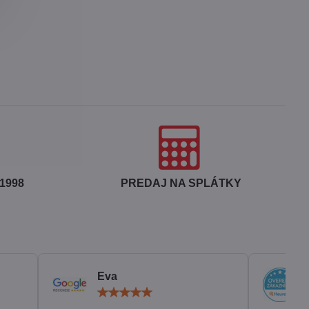
1998
PREDAJ NA SPLÁTKY
Eva
otenie:
Hodnotenie:
5