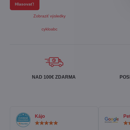
Hlasovať!
Zobraziť výsledky
cykloabc
NAD 100€ ZDARMA
POS
Kájo
Pe
Hodnotenie:
5