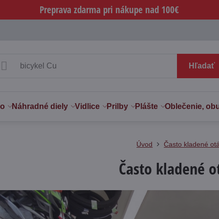
Preprava zdarma pri nákupe nad 100€
Hľadať
vo
Náhradné diely
Vidlice
Prilby
Plášte
Oblečenie, ob
Úvod
Často kladené ot
Často kladené o