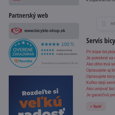
Partnerský web
www​.bicykle-shop​.sk
Servis bic
Pri kúpe bicyk
Je potrebné sa 
Ako dlho trvá se
Opravujete aj b
Opravujete bicy
Koľko stojí serv
Ako umývať bicy
Je garančná pre
« Späť