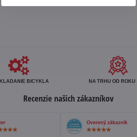
KLADANIE BICYKLA
NA TRHU OD ROKU 
Recenzie našich zákazníkov
ter
Overený zákazník
Hodnotenie:
Hodn
5
5