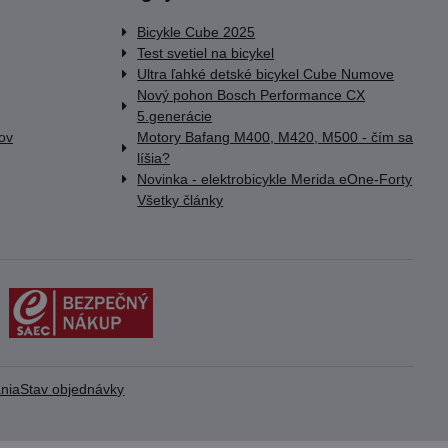
Bicykle Cube 2025
Test svetiel na bicykel
Ultra ľahké detské bicykel Cube Numove
Nový pohon Bosch Performance CX
5.generácie
lov
Motory Bafang M400, M420, M500 - čím sa
líšia?
Novinka - elektrobicykle Merida eOne-Forty
Všetky články
nia
Stav objednávky