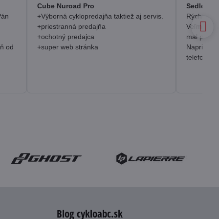
/
Cube Nuroad Pro
Sedlo Se
5
Pán
+Výborná cyklopredajňa taktiež aj servis.
Rýchlosť, 
+priestranná predajňa
Veľmi pozi
+ochotný predajca
mal prakt
eň od
+super web stránka
Napriek o
telefonick
Blog cykloabc.sk