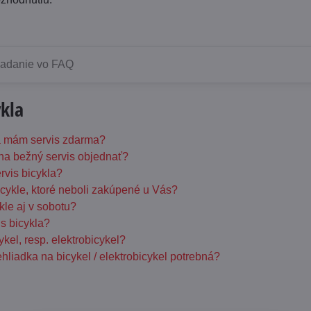
ykla
la mám servis zdarma?
na bežný servis objednať?
rvis bicykla?
icykle, ktoré neboli zakúpené u Vás?
kle aj v sobotu?
is bicykla?
kel, resp. elektrobicykel?
hliadka na bicykel / elektrobicykel potrebná?