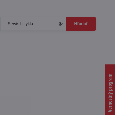
Hľadať
Vernostný program