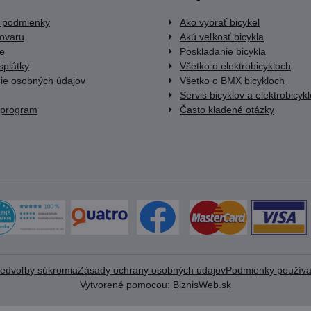
 podmienky
Ako vybrať bicykel
tovaru
Akú veľkosť bicykla
e
Poskladanie bicykla
splátky
Všetko o elektrobicykloch
ie osobných údajov
Všetko o BMX bicykloch
Servis bicyklov a elektrobicyk
 program
Často kladené otázky
redvoľby súkromia
Zásady ochrany osobných údajov
Podmienky používa
Vytvorené pomocou:
BiznisWeb.sk