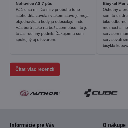
/
Nohavice AS-7 pás
Bicykel Meri
5
Páčilo sa mi , že mi v priebehu toho
Ochotny a pro
istého dňa zavolali v akom stave je moja
som tu uz dru
objednávka a kedy ju odosielajú, inde
bike odborne 
Vás berú , ako na bežiacom páse , tu je
moznost si ho
to asi rodinný podnik. Ďakujem a som
servisom mam 
spokojný aj s tovarom.
servisovali s
bicykle kupov
Čítať viac recenzií
Informácie pre Vás
O nákupe