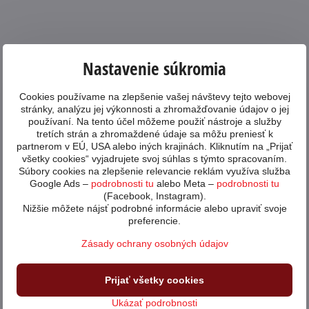
Nastavenie súkromia
Cookies používame na zlepšenie vašej návštevy tejto webovej
stránky, analýzu jej výkonnosti a zhromažďovanie údajov o jej
používaní. Na tento účel môžeme použiť nástroje a služby
tretích strán a zhromaždené údaje sa môžu preniesť k
partnerom v EÚ, USA alebo iných krajinách. Kliknutím na „Prijať
všetky cookies“ vyjadrujete svoj súhlas s týmto spracovaním.
Súbory cookies na zlepšenie relevancie reklám využíva služba
Google Ads –
podrobnosti tu
alebo Meta –
podrobnosti tu
(Facebook, Instagram).
Nižšie môžete nájsť podrobné informácie alebo upraviť svoje
preferencie.
Zásady ochrany osobných údajov
Prijať všetky cookies
Ukázať podrobnosti