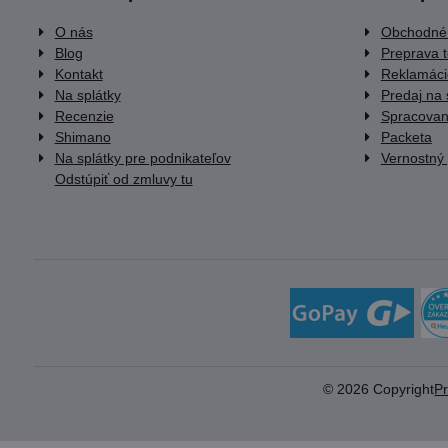
O nás
Obchodné
Blog
Preprava 
Kontakt
Reklamáci
Na splátky
Predaj na 
Recenzie
Spracovan
Shimano
Packeta
Na splátky pre podnikateľov
Vernostný
Odstúpiť od zmluvy tu
©
2026
Copyright
P