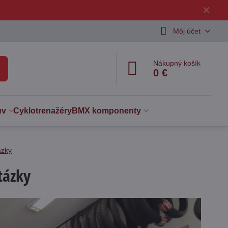
✕
Môj účet
Nákupný košík
0 €
uv
Cyklotrenažéry
BMX komponenty
ázky
tázky