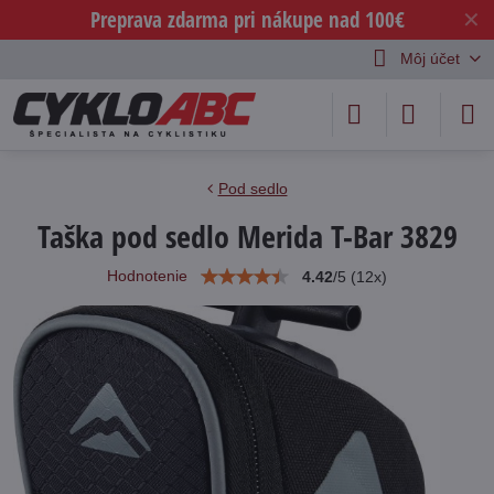
Preprava zdarma pri nákupe nad 100€
✕
Môj účet
Pod sedlo
Taška pod sedlo Merida T-Bar 3829
Hodnotenie
4.42
/
5
(
12
x)