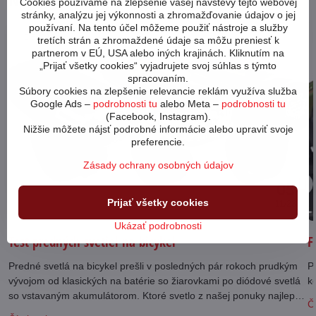
Cookies používame na zlepšenie vašej návštevy tejto webovej
stránky, analýzu jej výkonnosti a zhromažďovanie údajov o jej
používaní. Na tento účel môžeme použiť nástroje a služby
64310
tretích strán a zhromaždené údaje sa môžu preniesť k
partnerom v EÚ, USA alebo iných krajinách. Kliknutím na
„Prijať všetky cookies“ vyjadrujete svoj súhlas s týmto
spracovaním.
Súbory cookies na zlepšenie relevancie reklám využíva služba
Google Ads –
podrobnosti tu
alebo Meta –
podrobnosti tu
(Facebook, Instagram).
Nižšie môžete nájsť podrobné informácie alebo upraviť svoje
preferencie.
Zásady ochrany osobných údajov
05
Prijať všetky cookies
11/23
Ukázať podrobnosti
Test predných svetiel na bicykel
F
Predné svetlá na bicykel prešli v posledných pár rokoch prudkým
Po
vývojom od klasických na batérie so žiarovkami po diódové svetlá
k
so vstavaným akumulátorom. Ktoré svetlo z našej ponuky najlepšie
Čí
vyhovie vašim požiadavkám?