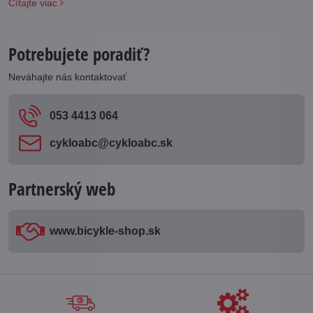
Čítajte viac
Potrebujete poradiť?
Neváhajte nás kontaktovať
053 4413 064
cykloabc​@cykloabc​.sk
Partnerský web
www​.bicykle-shop​.sk