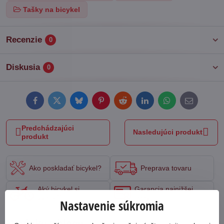
Tašky na bicykel
Recenzie
0
Diskusia
0
Facebook
Twitter
Bluesky
Pinterest
Reddit
LinkedIn
WhatsApp
E-
mail
Predchádzajúci
Nasledujúci produkt
produkt
Ako poskladať bicykel?
Preprava tovaru
Aký bicykel si
Garancia najnižšej
vybrať?
ceny
Nastavenie súkromia
Novinky z blogu