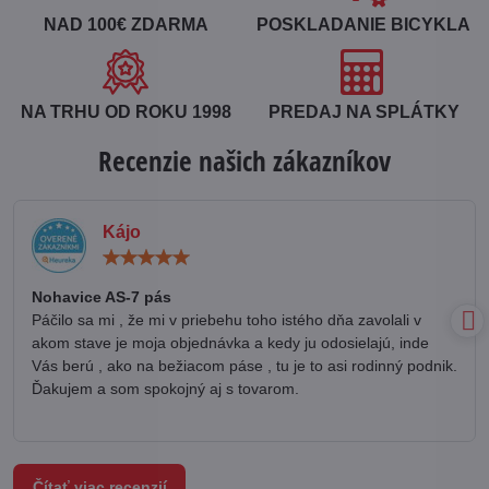
NAD 100€ ZDARMA
POSKLADANIE BICYKLA
NA TRHU OD ROKU 1998
PREDAJ NA SPLÁTKY
Recenzie našich zákazníkov
Kájo
Hodnotenie:
5
/
Nohavice AS-7 pás
5
Páčilo sa mi , že mi v priebehu toho istého dňa zavolali v
akom stave je moja objednávka a kedy ju odosielajú, inde
Vás berú , ako na bežiacom páse , tu je to asi rodinný podnik.
Ďakujem a som spokojný aj s tovarom.
Čítať viac recenzií