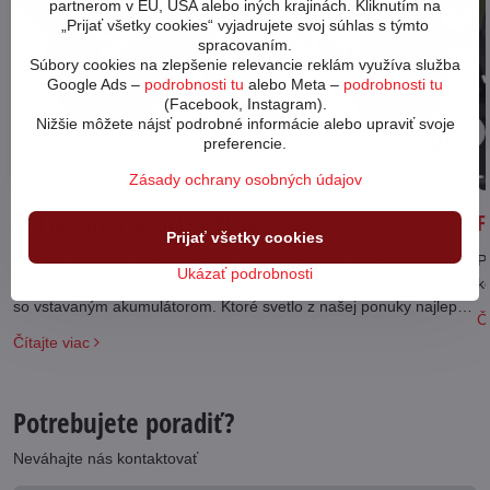
partnerom v EÚ, USA alebo iných krajinách. Kliknutím na
„Prijať všetky cookies“ vyjadrujete svoj súhlas s týmto
spracovaním.
Súbory cookies na zlepšenie relevancie reklám využíva služba
Google Ads –
podrobnosti tu
alebo Meta –
podrobnosti tu
(Facebook, Instagram).
Nižšie môžete nájsť podrobné informácie alebo upraviť svoje
05
preferencie.
11/23
Zásady ochrany osobných údajov
Test predných svetiel na bicykel
F
Prijať všetky cookies
Predné svetlá na bicykel prešli v posledných pár rokoch prudkým
Po
Ukázať podrobnosti
vývojom od klasických na batérie so žiarovkami po diódové svetlá
k
so vstavaným akumulátorom. Ktoré svetlo z našej ponuky najlepšie
Čí
vyhovie vašim požiadavkám?
Čítajte viac
Potrebujete poradiť?
Neváhajte nás kontaktovať