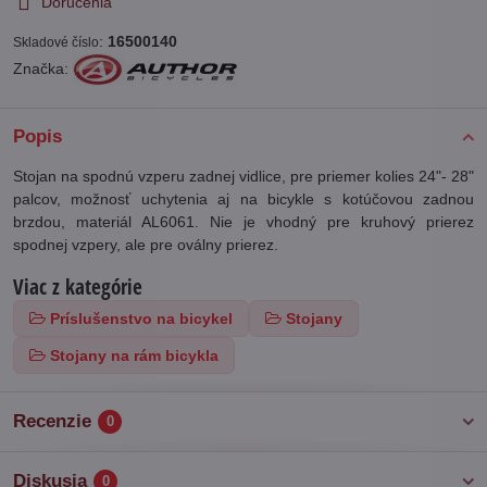
Doručenia
:
16500140
Skladové číslo
Značka:
Popis
Stojan na spodnú vzperu zadnej vidlice, pre priemer kolies 24"- 28"
palcov, možnosť uchytenia aj na bicykle s kotúčovou zadnou
brzdou, materiál AL6061. Nie je vhodný pre kruhový prierez
spodnej vzpery, ale pre oválny prierez.
Viac z kategórie
Príslušenstvo na bicykel
Stojany
Stojany na rám bicykla
Recenzie
0
Diskusia
0