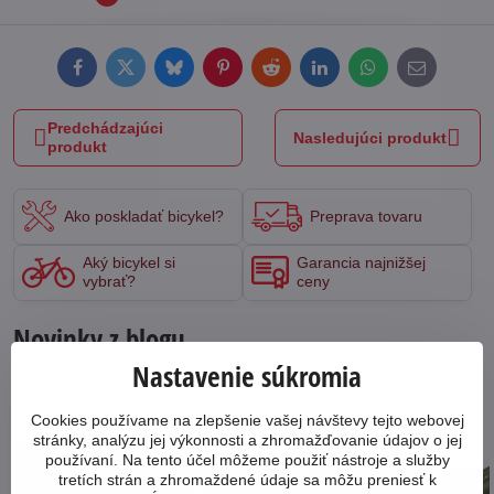
Facebook
Twitter
Bluesky
Pinterest
Reddit
LinkedIn
WhatsApp
E-
mail
Predchádzajúci
Nasledujúci produkt
produkt
Ako poskladať bicykel?
Preprava tovaru
Aký bicykel si
Garancia najnižšej
vybrať?
ceny
Novinky z blogu
Nastavenie súkromia
64343
Cookies používame na zlepšenie vašej návštevy tejto webovej
stránky, analýzu jej výkonnosti a zhromažďovanie údajov o jej
používaní. Na tento účel môžeme použiť nástroje a služby
tretích strán a zhromaždené údaje sa môžu preniesť k