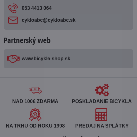
053 4413 064
cykloabc​@cykloabc​.sk
Partnerský web
www​.bicykle-shop​.sk
NAD 100€ ZDARMA
POSKLADANIE BICYKLA
NA TRHU OD ROKU 1998
PREDAJ NA SPLÁTKY