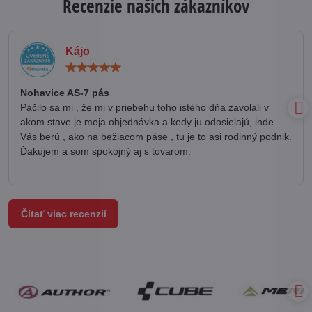
Recenzie našich zákazníkov
Kájo
Hodnotenie:
5
/
Nohavice AS-7 pás
5
Páčilo sa mi , že mi v priebehu toho istého dňa zavolali v
akom stave je moja objednávka a kedy ju odosielajú, inde
Vás berú , ako na bežiacom páse , tu je to asi rodinný podnik.
Ďakujem a som spokojný aj s tovarom.
Čítať viac recenzií