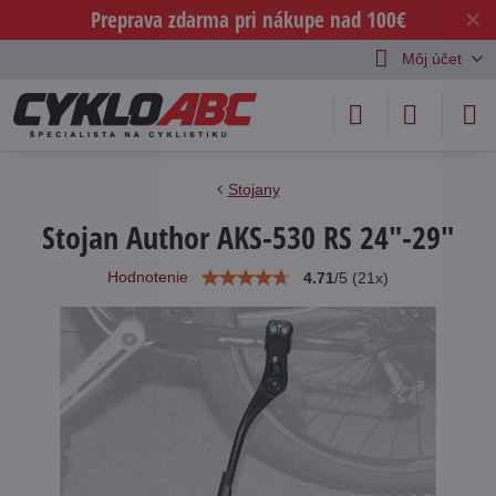
Preprava zdarma pri nákupe nad 100€
✕
Môj účet
Stojany
Stojan Author AKS-530 RS 24"-29"
Hodnotenie
4.71
/
5
(
21
x)