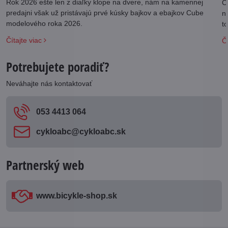
Rok 2026 ešte len z diaľky klope na dvere, nám na kamennej
Č
predajni však už pristávajú prvé kúsky bajkov a ebajkov Cube
n
modelového roka 2026.
t
S
Čítajte viac
Čí
Potrebujete poradiť?
Neváhajte nás kontaktovať
053 4413 064
cykloabc​@cykloabc​.sk
Partnerský web
www​.bicykle-shop​.sk