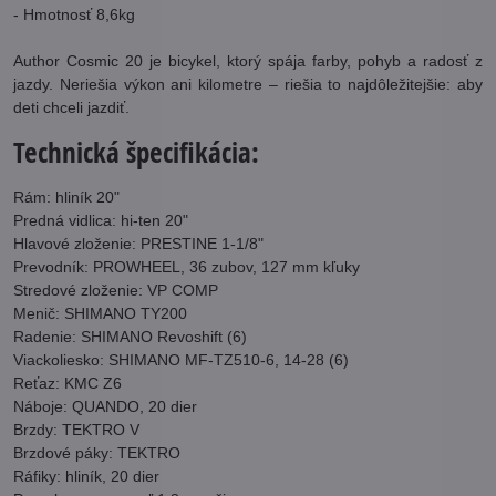
- Hmotnosť 8,6kg
Author Cosmic 20 je bicykel, ktorý spája farby, pohyb a radosť z
jazdy. Neriešia výkon ani kilometre – riešia to najdôležitejšie: aby
deti chceli jazdiť.
Technická špecifikácia:
Rám: hliník 20"
Predná vidlica: hi-ten 20"
Hlavové zloženie: PRESTINE 1-1/8"
Prevodník: PROWHEEL, 36 zubov, 127 mm kľuky
Stredové zloženie: VP COMP
Menič: SHIMANO TY200
Radenie: SHIMANO Revoshift (6)
Viackoliesko: SHIMANO MF-TZ510-6, 14-28 (6)
Reťaz: KMC Z6
Náboje: QUANDO, 20 dier
Brzdy: TEKTRO V
Brzdové páky: TEKTRO
Ráfiky: hliník, 20 dier