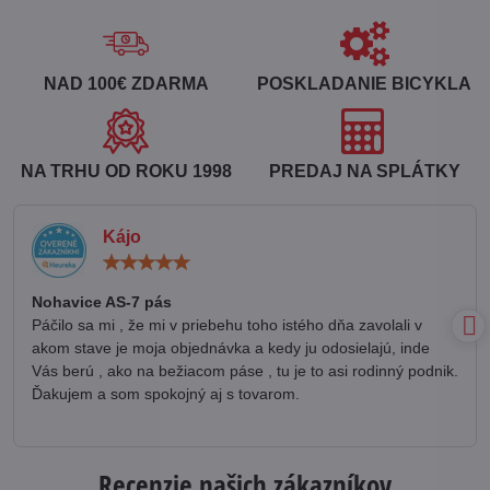
NAD 100€ ZDARMA
POSKLADANIE BICYKLA
NA TRHU OD ROKU 1998
PREDAJ NA SPLÁTKY
Kájo
Hodnotenie:
5
/
Nohavice AS-7 pás
5
Páčilo sa mi , že mi v priebehu toho istého dňa zavolali v
akom stave je moja objednávka a kedy ju odosielajú, inde
Vás berú , ako na bežiacom páse , tu je to asi rodinný podnik.
Ďakujem a som spokojný aj s tovarom.
Recenzie našich zákazníkov