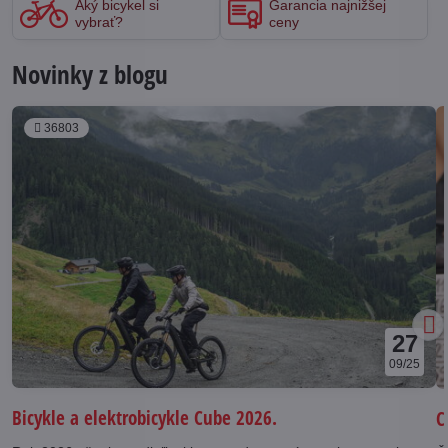
Aký bicykel si
Garancia najnižšej
vybrať?
ceny
Novinky z blogu
36803
27
09/25
Bicykle a elektrobicykle Cube 2026.
C