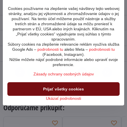
Vidlica:
pevná
Cookies používame na zlepšenie vašej návštevy tejto webovej
stránky, analýzu jej výkonnosti a zhromažďovanie údajov o jej
používaní. Na tento účel môžeme použiť nástroje a služby
Návod
tretích strán a zhromaždené údaje sa môžu preniesť k
partnerom v EÚ, USA alebo iných krajinách. Kliknutím na
„Prijať všetky cookies“ vyjadrujete svoj súhlas s týmto
Recenzie
0
spracovaním.
Súbory cookies na zlepšenie relevancie reklám využíva služba
Google Ads –
podrobnosti tu
alebo Meta –
podrobnosti tu
Diskusia
0
(Facebook, Instagram).
Nižšie môžete nájsť podrobné informácie alebo upraviť svoje
preferencie.
Facebook
Twitter
Zásady ochrany osobných údajov
Bluesky
Pinterest
Reddit
LinkedIn
WhatsApp
E-
mail
Predchádzajúci
Prijať všetky cookies
Nasledujúci produkt
produkt
Ukázať podrobnosti
Odporúčame prikúpiť: