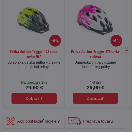
6%
6%
Prilba Author Trigger 175 šedá-
Prilba Author Trigger 173 biela-
neón žltá
ružová
Juniorská detská prilba v dizajne
Juniorská prilba v dizajne
dospeláckej prilby.
dospeláckej prilby.
Na predajni 1ks
4-8 dní
29,90 €
29,90 €
Zobraziť
Zobraziť
Ako poskladať bicykel?
Preprava tovaru