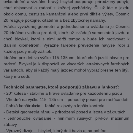
ovládateľné a vizuálne hravý bicykel podporuje prirodzený pohyb,
chuť objavovať a radosť z každej vychádzky. Či už ide o jazdu
okolo domu, cestu za kamarátmi alebo prvé dlhšie výlety, Cosmic
20 reaguje pokojne, čitateľne a bez zbytočnej námahy.
Vďaka vyváženej geometrii a jednoduchému ovládaniu je Cosmic
20 ideálnou voľbou pre deti, ktoré už zvládajú samostatnú jazdu a
chcú bicykel, ktorý s nimi udrží tempo a bude ich motivovať k
ďalším kilometrom. Výrazné farebné prevedenie navyše robí z
každej jazdy malý zážitok.
Ideálne pre deti vo výške 115-135 cm, ktoré chcú jazdiť hlavne pre
radosť. Bicykel je k dispozícii vo viacerých atraktívnych farebných
variantoch, aby si každý malý jazdec mohol vybrať presne ten štýl,
ktorý mu sedí.
Technické parametre, ktoré podporujú zábavu a ľahkosť:
- 20" kolesá - stabilné a hravé ovládanie pre každodennú jazdu
- Vhodné na výšku 115–135 cm – pohodlný posed pre rastúce deti
- Ľahká konštrukcia – ľahké rozjazdy a lepšia kontrola
- Detská geometria rámu – prirodzený posed a istota v zákrutách
- Jednoduché ovládanie - minimum rušivých prvkov, maximum
zábavy
- Výrazný dizajn – bicykel, ktorý deti bavia aj na pohľad