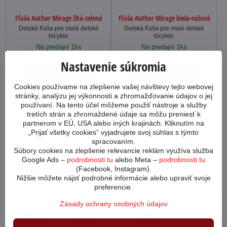
Fľaša Author Mirage žltá-zelená
Fľaša Author Mirage biela-ružová
Detská fľaša pre malé detské
Detská fľaša pre malé detské
bicykle.
bicykle.
Na predajni 1ks
Na predajni 1ks
4 €
4 €
Nastavenie súkromia
Do košíka
Do košíka
Cookies používame na zlepšenie vašej návštevy tejto webovej
stránky, analýzu jej výkonnosti a zhromažďovanie údajov o jej
používaní. Na tento účel môžeme použiť nástroje a služby
Ako poskladať bicykel?
Preprava tovaru
tretích strán a zhromaždené údaje sa môžu preniesť k
partnerom v EÚ, USA alebo iných krajinách. Kliknutím na
„Prijať všetky cookies“ vyjadrujete svoj súhlas s týmto
Aký bicykel si
Garancia najnižšej
spracovaním.
vybrať?
ceny
Súbory cookies na zlepšenie relevancie reklám využíva služba
Google Ads –
podrobnosti tu
alebo Meta –
podrobnosti tu
Novinky z blogu
(Facebook, Instagram).
Nižšie môžete nájsť podrobné informácie alebo upraviť svoje
preferencie.
64707
Zásady ochrany osobných údajov