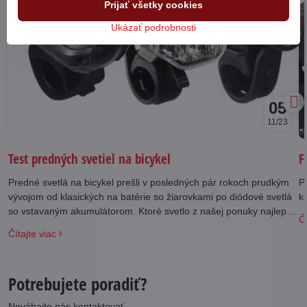
Prijať všetky cookies
Ukázať podrobnosti
05
11/23
Test predných svetiel na bicykel
F
Predné svetlá na bicykel prešli v posledných pár rokoch prudkým
Po
vývojom od klasických na batérie so žiarovkami po diódové svetlá
k
so vstavaným akumulátorom. Ktoré svetlo z našej ponuky najlepšie
Čí
vyhovie vašim požiadavkám?
Čítajte viac
Potrebujete poradiť?
Neváhajte nás kontaktovať