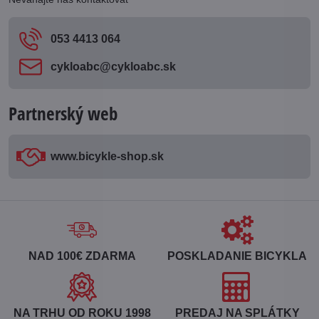
053 4413 064
cykloabc​@cykloabc​.sk
Partnerský web
www​.bicykle-shop​.sk
NAD 100€ ZDARMA
POSKLADANIE BICYKLA
NA TRHU OD ROKU 1998
PREDAJ NA SPLÁTKY