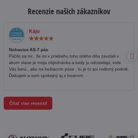
Recenzie našich zákazníkov
Kájo
Hodnotenie:
5
/
Nohavice AS-7 pás
5
Páčilo sa mi , že mi v priebehu toho istého dňa zavolali v
akom stave je moja objednávka a kedy ju odosielajú, inde
Vás berú , ako na bežiacom páse , tu je to asi rodinný podnik.
Ďakujem a som spokojný aj s tovarom.
Čítať viac recenzií