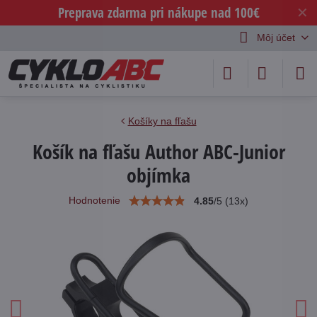
Preprava zdarma pri nákupe nad 100€
✕
Môj účet
Košíky na fľašu
Košík na fľašu Author ABC-Junior
objímka
Hodnotenie
4.85
/
5
(
13
x)