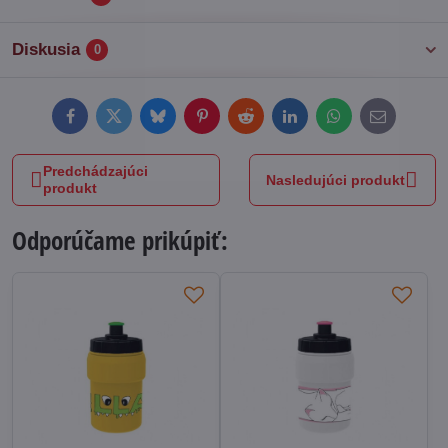
Diskusia
0
Facebook
Twitter
Bluesky
Pinterest
Reddit
LinkedIn
WhatsApp
E-
mail
Predchádzajúci
Nasledujúci produkt
produkt
Odporúčame prikúpiť: