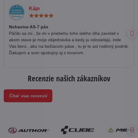
Kájo
Hodnotenie:
5
/
Nohavice AS-7 pás
5
Páčilo sa mi , že mi v priebehu toho istého dňa zavolali v
akom stave je moja objednávka a kedy ju odosielajú, inde
Vás berú , ako na bežiacom páse , tu je to asi rodinný podnik.
Ďakujem a som spokojný aj s tovarom.
Recenzie našich zákazníkov
Čítať viac recenzií