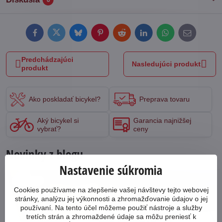
Facebook
Twitter
Bluesky
Pinterest
Reddit
LinkedIn
WhatsApp
E-
mail
Predchádzajúci
Nasledujúci produkt
produkt
Ako poskladať bicykel?
Preprava tovaru
Aký bicykel si
Garancia najnižšej
vybrať?
ceny
Novinky z blogu
Nastavenie súkromia
64555
Cookies používame na zlepšenie vašej návštevy tejto webovej
stránky, analýzu jej výkonnosti a zhromažďovanie údajov o jej
používaní. Na tento účel môžeme použiť nástroje a služby
tretích strán a zhromaždené údaje sa môžu preniesť k