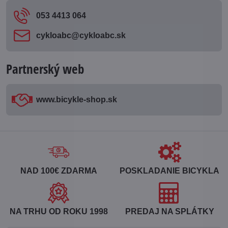
053 4413 064
cykloabc​@cykloabc​.sk
Partnerský web
www​.bicykle-shop​.sk
NAD 100€ ZDARMA
POSKLADANIE BICYKLA
NA TRHU OD ROKU 1998
PREDAJ NA SPLÁTKY