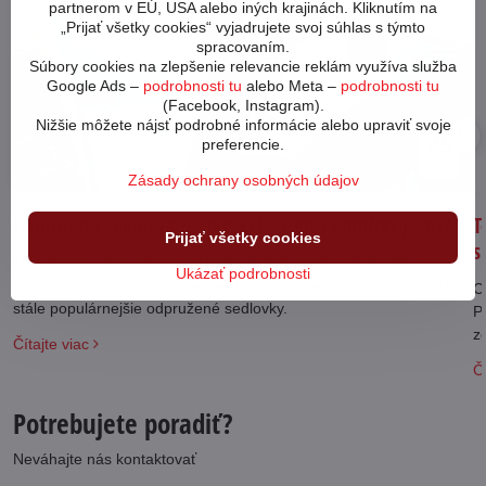
partnerom v EÚ, USA alebo iných krajinách. Kliknutím na
„Prijať všetky cookies“ vyjadrujete svoj súhlas s týmto
spracovaním.
Súbory cookies na zlepšenie relevancie reklám využíva služba
Google Ads –
podrobnosti tu
alebo Meta –
podrobnosti tu
(Facebook, Instagram).
Nižšie môžete nájsť podrobné informácie alebo upraviť svoje
25
preferencie.
11/24
Zásady ochrany osobných údajov
Odpružená sedlovka na bicykel - zlepší komfort jazdy?
T
Prijať všetky cookies
s
Mať špičkový bicykel, či elektrobicykel je super, avšak cítiť sa na
Ukázať podrobnosti
ňom komfortne je ešte dôležitejšie. Pozrieme sa na to, čo dokážu
C
stále populárnejšie odpružené sedlovky.
P
z
Čítajte viac
Čí
Potrebujete poradiť?
Neváhajte nás kontaktovať