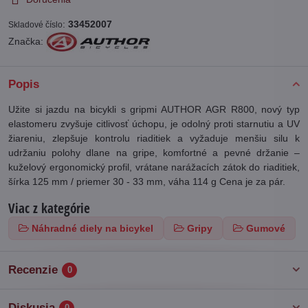
:
33452007
Skladové číslo
Značka:
Popis
Užite si jazdu na bicykli s gripmi AUTHOR AGR R800, nový typ
elastomeru zvyšuje citlivosť úchopu, je odolný proti starnutiu a UV
žiareniu, zlepšuje kontrolu riaditiek a vyžaduje menšiu silu k
udržaniu polohy dlane na gripe, komfortné a pevné držanie –
kuželový ergonomický profil, vrátane narážacích zátok do riaditiek,
šírka 125 mm / priemer 30 - 33 mm, váha 114 g Cena je za pár.
Viac z kategórie
Náhradné diely na bicykel
Gripy
Gumové
Recenzie
0
Diskusia
0