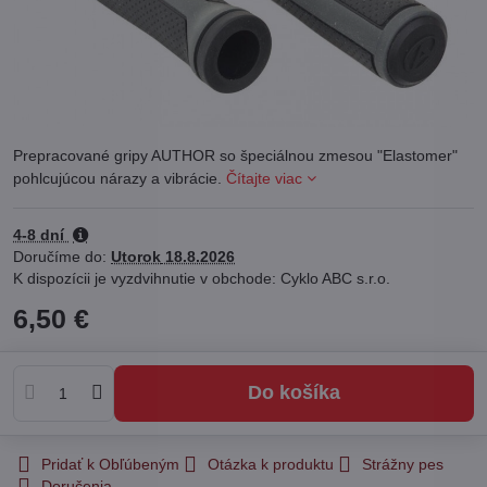
Prepracované gripy AUTHOR so špeciálnou zmesou "Elastomer"
pohlcujúcou nárazy a vibrácie.
Čítajte viac
4-8 dní
Doručíme do:
Utorok
18.8.2026
Cyklo ABC s.r.o.
6,50 €
Do košíka
Pridať k Obľúbeným
Otázka k produktu
Strážny pes
Doručenia