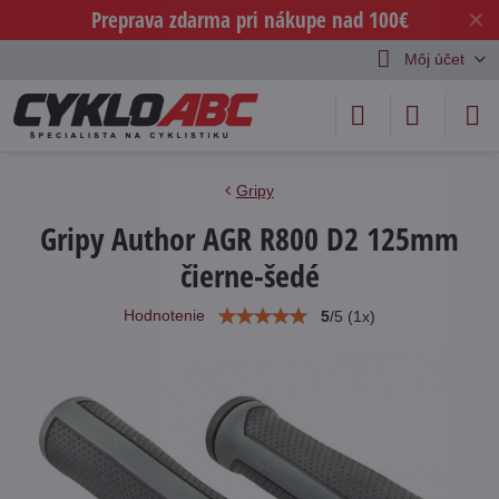
Preprava zdarma pri nákupe nad 100€
✕
Môj účet
Gripy
Gripy Author AGR R800 D2 125mm
čierne-šedé
Hodnotenie
5
/
5
(
1
x)