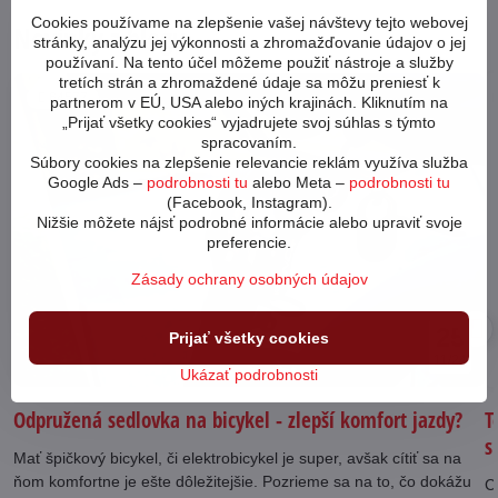
Cookies používame na zlepšenie vašej návštevy tejto webovej
Novinky z blogu
stránky, analýzu jej výkonnosti a zhromažďovanie údajov o jej
používaní. Na tento účel môžeme použiť nástroje a služby
tretích strán a zhromaždené údaje sa môžu preniesť k
64577
partnerom v EÚ, USA alebo iných krajinách. Kliknutím na
„Prijať všetky cookies“ vyjadrujete svoj súhlas s týmto
spracovaním.
Súbory cookies na zlepšenie relevancie reklám využíva služba
Google Ads –
podrobnosti tu
alebo Meta –
podrobnosti tu
(Facebook, Instagram).
Nižšie môžete nájsť podrobné informácie alebo upraviť svoje
preferencie.
Zásady ochrany osobných údajov
25
Prijať všetky cookies
11/24
Ukázať podrobnosti
Odpružená sedlovka na bicykel - zlepší komfort jazdy?
T
s
Mať špičkový bicykel, či elektrobicykel je super, avšak cítiť sa na
ňom komfortne je ešte dôležitejšie. Pozrieme sa na to, čo dokážu
C