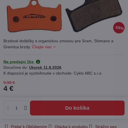
59%
Brzdové doštičky s organickou zmesou pre Sram, Shimano a
Gremica brzdy.
Čítajte viac
Na predajni 1ks
Doručíme do:
Utorok
11.8.2026
Cyklo ABC s.r.o.
9,90 €
4 €
Do košíka
Pridať k Obľúbeným
Otázka k produktu
Strážny pes