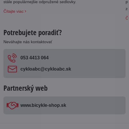
stále populárnejšie odpružené sedlovky.
P
z
Čítajte viac
Čí
Potrebujete poradiť?
Neváhajte nás kontaktovať
053 4413 064
cykloabc​@cykloabc​.sk
Partnerský web
www​.bicykle-shop​.sk