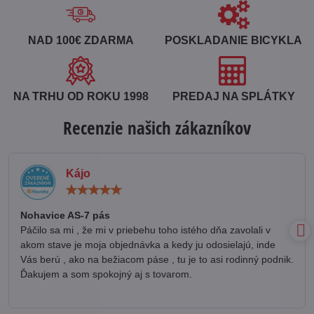
NAD 100€ ZDARMA
POSKLADANIE BICYKLA
NA TRHU OD ROKU 1998
PREDAJ NA SPLÁTKY
Recenzie našich zákazníkov
Kájo
Hodnotenie:
5
/
Nohavice AS-7 pás
5
Páčilo sa mi , že mi v priebehu toho istého dňa zavolali v
akom stave je moja objednávka a kedy ju odosielajú, inde
Vás berú , ako na bežiacom páse , tu je to asi rodinný podnik.
Ďakujem a som spokojný aj s tovarom.