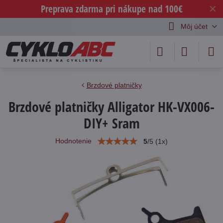
Preprava zdarma pri nákupe nad 100€
✕
Môj účet
Brzdové platničky
Brzdové platničky Alligator HK-VX006-
DIY+ Sram
Hodnotenie
5
/
5
(
1
x)