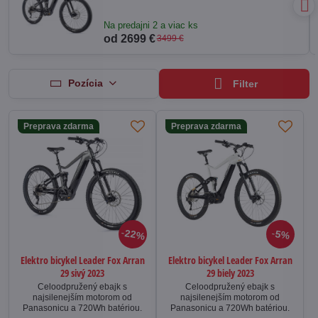
Na predajni 2 a viac ks
od 2699 €
3499 €
Pozícia
Filter
Preprava zdarma
Preprava zdarma
22%
5%
Elektro bicykel Leader Fox Arran
Elektro bicykel Leader Fox Arran
29 sivý 2023
29 biely 2023
Celoodpružený ebajk s
Celoodpružený ebajk s
najsilenejším motorom od
najsilenejším motorom od
Panasonicu a 720Wh batériou.
Panasonicu a 720Wh batériou.