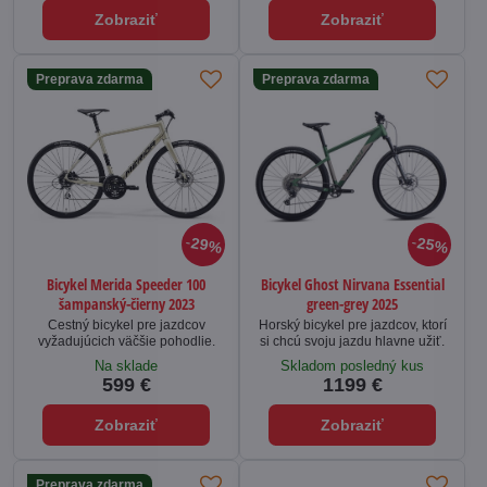
Zobraziť
Zobraziť
Preprava zdarma
Preprava zdarma
29%
25%
Bicykel Merida Speeder 100
Bicykel Ghost Nirvana Essential
šampanský-čierny 2023
green-grey 2025
Cestný bicykel pre jazdcov
Horský bicykel pre jazdcov, ktorí
vyžadujúcich väčšie pohodlie.
si chcú svoju jazdu hlavne užiť.
Na sklade
Skladom posledný kus
599 €
1199 €
Zobraziť
Zobraziť
Preprava zdarma