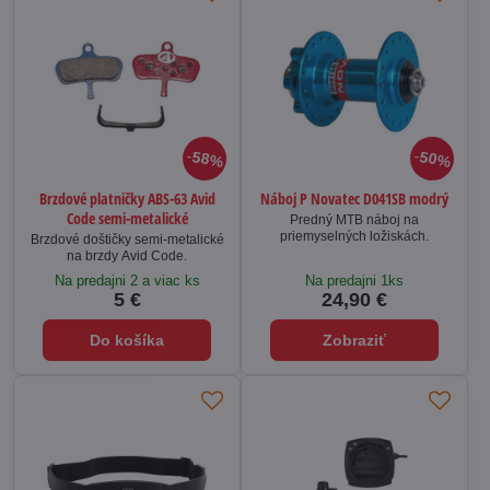
58%
50%
Brzdové platničky ABS-63 Avid
Náboj P Novatec D041SB modrý
Code semi-metalické
Predný MTB náboj na
priemyselných ložiskách.
Brzdové doštičky semi-metalické
na brzdy Avid Code.
Na predajni 2 a viac ks
Na predajni 1ks
5 €
24,90 €
Do košíka
Zobraziť