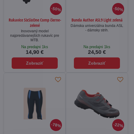
50%
50%
Rukavice SixSixOne Comp čierne-
Bunda Author ASL9 Light zelená
zelené
Dámska univerzálna bunda ASL
- dámsky strih.
Inovovaný model
najpredávanejších rukavíc pre
MTB.
Na predajni 1ks
Na predajni 1ks
14,90 €
24,50 €
Zobraziť
Zobraziť
78%
22%