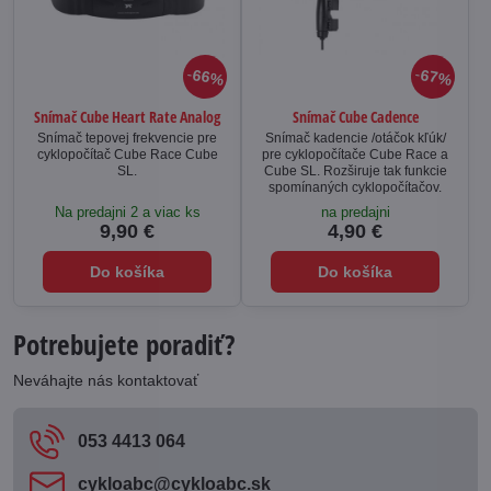
66%
67%
Snímač Cube Heart Rate Analog
Snímač Cube Cadence
Snímač tepovej frekvencie pre
Snímač kadencie /otáčok kľúk/
cyklopočítač Cube Race Cube
pre cyklopočítače Cube Race a
SL.
Cube SL. Rozširuje tak funkcie
spomínaných cyklopočítačov.
Na predajni 2 a viac ks
na predajni
9,90 €
4,90 €
Do košíka
Do košíka
Potrebujete poradiť?
Neváhajte nás kontaktovať
053 4413 064
cykloabc​@cykloabc​.sk