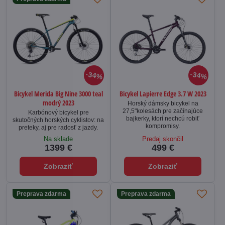
34%
34%
Bicykel Merida Big Nine 3000 teal
Bicykel Lapierre Edge 3.7 W 2023
modrý 2023
Horský dámsky bicykel na
27,5"kolesách pre začínajúce
Karbónový bicykel pre
bajkerky, ktorí nechcú robiť
skutočných horských cyklistov: na
kompromisy.
preteky, aj pre radosť z jazdy.
Na sklade
Predaj skončil
1399 €
499 €
Zobraziť
Zobraziť
Preprava zdarma
Preprava zdarma