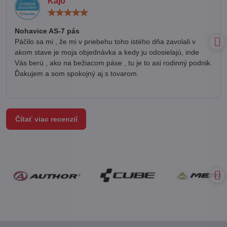
Kájo
Hodnotenie:
5
/
Nohavice AS-7 pás
5
Páčilo sa mi , že mi v priebehu toho istého dňa zavolali v
akom stave je moja objednávka a kedy ju odosielajú, inde
Vás berú , ako na bežiacom páse , tu je to asi rodinný podnik.
Ďakujem a som spokojný aj s tovarom.
Čítať viac recenzií