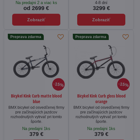
Na predajni 2 a viac ks
4-8 dní
od 2699 €
3299 €
Zobraziť
Zobraziť
Preprava zdarma
Preprava zdarma
15%
15%
Bicykel Kink Curb matte blood
Bicykel Kink Curb gloss blood
blue
orange
BMX bicykel od osvedčenej firmy
BMX bicykel od osvedčenej firmy
pre začínajúcich jazdcov
pre začínajúcich jazdcov
rozhodnutých vytrvať pri tomto
rozhodnutých vytrvať pri tomto
športe.
športe.
Na predajni 1ks
Na predajni 1ks
379 €
379 €