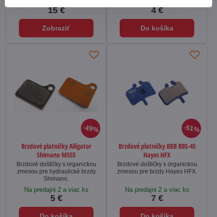
Na predajni 1ks
Na predajni 1ks
15 €
4 €
Zobraziť
Do košíka
49%
51%
Brzdové platničky Alligator
Brzdové platničky BBB BBS-45
Shimano M555
Hayes HFX
Brzdové doštičky s organickou
Brzdové doštičky s organickou
zmesou pre hydraulické brzdy
zmesou pre brzdy Hayes HFX.
Shimano.
Na predajni 2 a viac ks
Na predajni 2 a viac ks
5 €
7 €
Do košíka
Do košíka