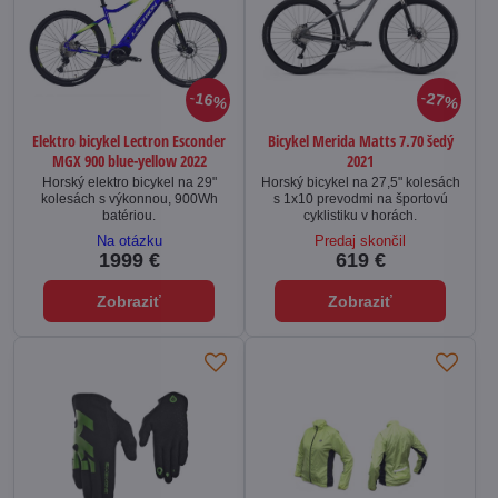
16%
27%
Elektro bicykel Lectron Esconder
Bicykel Merida Matts 7.70 šedý
MGX 900 blue-yellow 2022
2021
Horský elektro bicykel na 29"
Horský bicykel na 27,5" kolesách
kolesách s výkonnou, 900Wh
s 1x10 prevodmi na športovú
batériou.
cyklistiku v horách.
Na otázku
Predaj skončil
1999 €
619 €
Zobraziť
Zobraziť