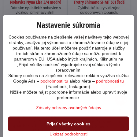
Nohavice Nyna Liza 3/4 modré
Tretry Shimano SHMT 501 šedé
Dámske cyklistické nohavice s
Cyklistické tretry v dizajne
vložkou, priliehavý strih.
outdoorových topánok.
Na predajni 1ks
Na predajni 1ks
Nastavenie súkromia
9 €
69 €
Zobraziť
Zobraziť
Cookies používame na zlepšenie vašej návštevy tejto webovej
stránky, analýzu jej výkonnosti a zhromažďovanie údajov o jej
používaní. Na tento účel môžeme použiť nástroje a služby
tretích strán a zhromaždené údaje sa môžu preniesť k
partnerom v EÚ, USA alebo iných krajinách. Kliknutím na
„Prijať všetky cookies“ vyjadrujete svoj súhlas s týmto
spracovaním.
Súbory cookies na zlepšenie relevancie reklám využíva služba
Google Ads –
podrobnosti tu
alebo Meta –
podrobnosti tu
(Facebook, Instagram).
Nižšie môžete nájsť podrobné informácie alebo upraviť svoje
preferencie.
69%
59%
Zásady ochrany osobných údajov
Náboj P DaBomb HS-F
Brzdové platničky Alligator HK-
VX006-DIY+ Sram
Predný náboj na Freeride.
Priemyselné ložiská. 32 dier pre
Brzdové doštičky s organickou
Prijať všetky cookies
špice. Bez rýchloupínacieho
zmesou pre Sram, Shimano a
tiahla.
Gremica brzdy.
Ukázať podrobnosti