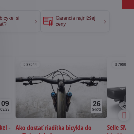
bicykel si
Garancia najnižšej
ať?
ceny
87544
79897
09
26
03/23
04/23
kel -
Selle SMP 
Ako dostať riadítka bicykla do