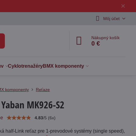
✕
Môj účet
Nákupný košík
0 €
uv
Cyklotrenažéry
BMX komponenty
X komponenty
Reťaze
 Yaban MK926-S2
ie
4.83
/
5
(
6
x)
á half-Link reťaz pre 1-prevodové systémy (single speed),