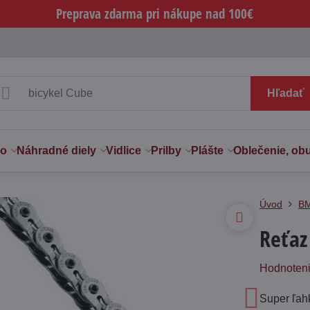
Preprava zdarma pri nákupe nad 100€
Hľadať
vo
Náhradné diely
Vidlice
Prilby
Plášte
Oblečenie, ob
Úvod
BM
Reťaz
Hodnoten
Super ľahk