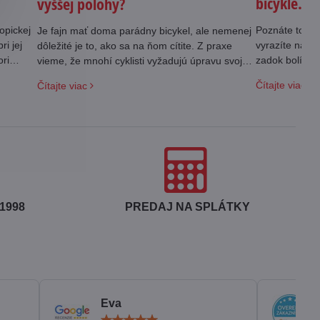
bicykle.
vyššej polohy?
opickej
Poznáte to, kú
Je fajn mať doma parádny bicykel, ale nemenej
i jej
vyrazíte na pr
dôležité je to, ako sa na ňom cítite. Z praxe
ri
zadok bolí. V
vieme, že mnohí cyklisti vyžadujú úpravu svojho
bicykla na pohodlnejšiu, teda vyššiu polohu
Čítajte viac
Čítajte viac
riadítok. Ako teda zvýšiť riadítka na bicykli?
1998
PREDAJ NA SPLÁTKY
Eva
otenie:
Hodnotenie: