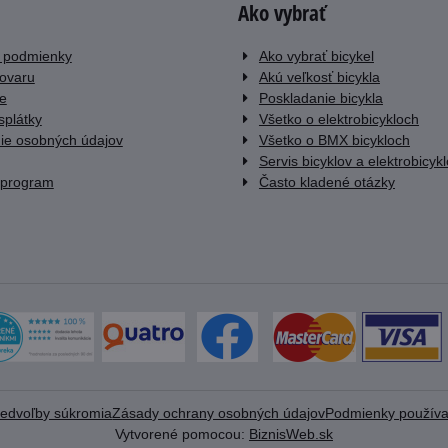
Ako vybrať
 podmienky
Ako vybrať bicykel
tovaru
Akú veľkosť bicykla
e
Poskladanie bicykla
splátky
Všetko o elektrobicykloch
ie osobných údajov
Všetko o BMX bicykloch
Servis bicyklov a elektrobicyk
 program
Často kladené otázky
redvoľby súkromia
Zásady ochrany osobných údajov
Podmienky používa
Vytvorené pomocou:
BiznisWeb.sk