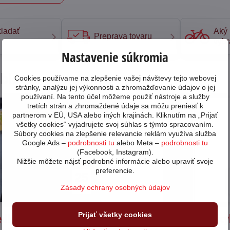
ladať
Aký 
Preprava tovaru
vybr
Nastavenie súkromia
 blogu
Cookies používame na zlepšenie vašej návštevy tejto webovej
stránky, analýzu jej výkonnosti a zhromažďovanie údajov o jej
používaní. Na tento účel môžeme použiť nástroje a služby
tretích strán a zhromaždené údaje sa môžu preniesť k
80131
partnerom v EÚ, USA alebo iných krajinách. Kliknutím na „Prijať
všetky cookies“ vyjadrujete svoj súhlas s týmto spracovaním.
Súbory cookies na zlepšenie relevancie reklám využíva služba
Google Ads –
podrobnosti tu
alebo Meta –
podrobnosti tu
(Facebook, Instagram).
Nižšie môžete nájsť podrobné informácie alebo upraviť svoje
preferencie.
25
Zásady ochrany osobných údajov
11/24
Prijať všetky cookies
dlovka na bicykel -
Teleskopická sedlovka na bicy