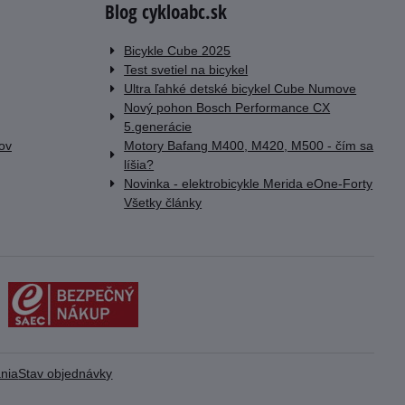
Blog cykloabc.sk
Bicykle Cube 2025
Test svetiel na bicykel
Ultra ľahké detské bicykel Cube Numove
Nový pohon Bosch Performance CX
5.generácie
lov
Motory Bafang M400, M420, M500 - čím sa
líšia?
Novinka - elektrobicykle Merida eOne-Forty
Všetky články
nia
Stav objednávky