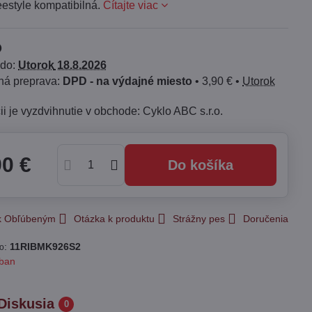
estyle kompatibilná.
Čítajte viac
 do:
Utorok
18.8.2026
DPD - na výdajné miesto
•
3,90 €
•
Utorok
Cyklo ABC s.r.o.
90 €
Do košíka
 k Obľúbeným
Otázka k produktu
Strážny pes
Doručenia
:
11RIBMK926S2
lo
ban
Diskusia
0