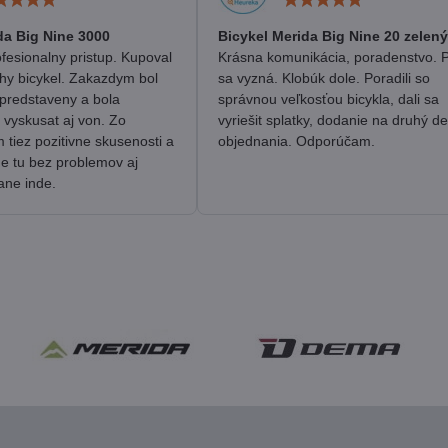
5
5
/
/
da Big Nine 3000
Bicykel Merida Big Nine 20 zelený
5
5
fesionalny pristup. Kupoval
Krásna komunikácia, poradenstvo. 
hy bicykel. Zakazdym bol
sa vyzná. Klobúk dole. Poradili so
predstaveny a bola
správnou veľkosťou bicykla, dali sa
 vyskusat aj von. Zo
vyriešit splatky, dodanie na druhý d
tiez pozitivne skusenosti a
objednania. Odporúčam.
me tu bez problemov aj
ane inde.