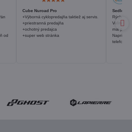
5
/
Cube Nuroad Pro
Sedlo Se
5
Pán
+Výborná cyklopredajňa taktiež aj servis.
Rýchlosť, 
+priestranná predajňa
Veľmi pozi
+ochotný predajca
mal prakt
eň od
+super web stránka
Napriek o
telefonick