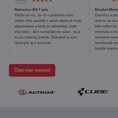
5
/
Nohavice AS-7 pás
Bicykel Meri
5
Páčilo sa mi , že mi v priebehu toho
Ochotny a pro
istého dňa zavolali v akom stave je moja
som tu uz dru
objednávka a kedy ju odosielajú, inde
bike odborne 
Vás berú , ako na bežiacom páse , tu je
moznost si ho
to asi rodinný podnik. Ďakujem a som
servisom mam 
spokojný aj s tovarom.
servisovali s
bicykle kupov
Čítať viac recenzií