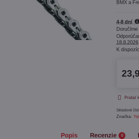
BMX a Fre
4-8 dní
Doručíme
18.8.2026
23,
Pridať
Skladové čís
Značka:
Ya
Popis
Recenzie
0