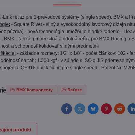
f-Link reťaz pre 1-prevodové systémy (single speed), BMX a Fre
ógie:
- Square Rivet - silný a vysokoodolný štvorcový dizajn ni
ez púzdra) - nová technológia umožňuje hladké radenie - Heavy
:
- BMX - ľahká, pritom silná a odolná reťaz pre BMX Racing a Si
nosť a schopnosť kolidovať s inými predmetmi
fikácie:
- základné rozmery: 1/2" x 1/8" - počet článkov: 102 - fa
- odolnosť na ťah: 1.300 kgf - v súlade s ISO a JIS priemyselným
 spojenia: QF918 quick fix nit pre single speed - Patent Nr. M2
rie
BMX komponenty
Reťaze
Facebook
Twitter
Bluesky
Pinterest
Reddit
L
ajúci produkt