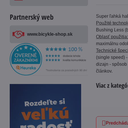
Partnerský web
Super ľahká hal
Použité technol
Bushing Less (b
www​.bicykle-shop​.sk
Oblasť použitia
maximálnu odol
Technické špeci
(single speed) 
dizajn - spôsob
článkov.
Viac z kategó
Predchádz