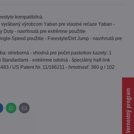
estyle kompatibilná.
tu vyrábaný výrobcom Yaban pre vlastné reťaze Yaban -
 Duty - navrhnutá pre extrémne použitie
ngle-Speed použitie - Freestyle/Dirt Jump - navrhnutá pre
rba: strieborná - vhodná pre počet pastorkov kazety: 1
i štandardami - extrémne odolná - špeciálny half-link
68483 / US Patent Nr. 11/166211 - hmotnosť: 360 g / 102
Vernostný program
inkedIn
WhatsApp
E-
mail