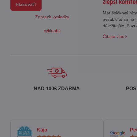
zlepší komfor
Hlasovať!
Mať špičkový bicyk
Zobraziť výsledky
avšak cítiť sa na
dôležitejšie. Poz
cykloabc
populárnejšie od
Čítajte viac
NAD 100€ ZDARMA
POS
Kájo
Pe
Hodnotenie: