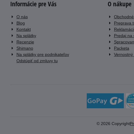
Informácie pre Vás
O nákupe
O nás
Obchodné
Blog
Preprava 
Kontakt
Reklamáci
Na splátky
Predaj na 
Recenzie
Spracovan
Shimano
Packeta
Na splátky pre podnikateľov
Vernostný
Odstúpiť od zmluvy tu
©
2026
Copyright
P