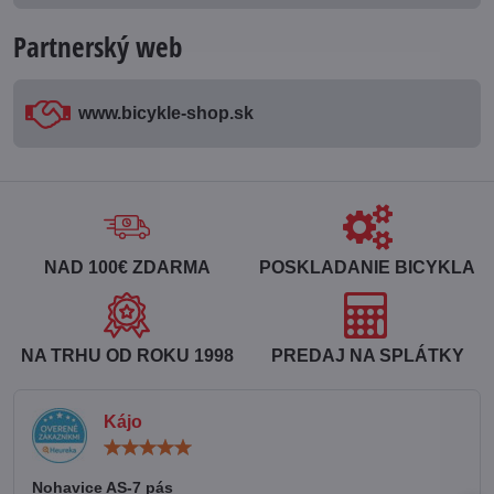
Partnerský web
www​.bicykle-shop​.sk
NAD 100€ ZDARMA
POSKLADANIE BICYKLA
NA TRHU OD ROKU 1998
PREDAJ NA SPLÁTKY
Kájo
Hodnotenie:
5
/
Nohavice AS-7 pás
5