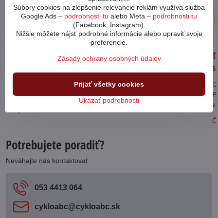
Súbory cookies na zlepšenie relevancie reklám využíva služba
Google Ads –
podrobnosti tu
alebo Meta –
podrobnosti tu
25
(Facebook, Instagram).
11/24
Nižšie môžete nájsť podrobné informácie alebo upraviť svoje
preferencie.
Odpružená sedlovka na bicykel - zlepší komfort jazdy?
T
Zásady ochrany osobných údajov
s
Mať špičkový bicykel, či elektrobicykel je super, avšak cítiť sa na
ňom komfortne je ešte dôležitejšie. Pozrieme sa na to, čo dokážu
Prijať všetky cookies
C
stále populárnejšie odpružené sedlovky.
P
Ukázať podrobnosti
z
Čítajte viac
Čí
Potrebujete poradiť?
Neváhajte nás kontaktovať
053 4413 064
cykloabc​@cykloabc​.sk