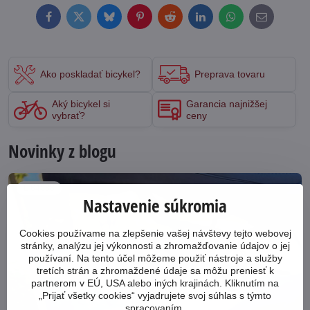
Facebook
Twitter
Bluesky
Pinterest
Reddit
LinkedIn
WhatsApp
E-
mail
Ako poskladať bicykel?
Preprava tovaru
Aký bicykel si
Garancia najnižšej
vybrať?
ceny
Novinky z blogu
64086
Nastavenie súkromia
Cookies používame na zlepšenie vašej návštevy tejto webovej
stránky, analýzu jej výkonnosti a zhromažďovanie údajov o jej
používaní. Na tento účel môžeme použiť nástroje a služby
tretích strán a zhromaždené údaje sa môžu preniesť k
partnerom v EÚ, USA alebo iných krajinách. Kliknutím na
„Prijať všetky cookies“ vyjadrujete svoj súhlas s týmto
spracovaním.