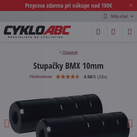
Preprava zdarma pri nákupe nad 100€
✕
Môj účet
Ostatné
Stupačky BMX 10mm
Hodnotenie
4.56
/
5
(
18
x)