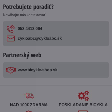
Potrebujete poradiť?
Neváhajte nás kontaktovať
053 4413 064
cykloabc​@cykloabc​.sk
Partnerský web
www​.bicykle-shop​.sk
NAD 100€ ZDARMA
POSKLADANIE BICYKLA