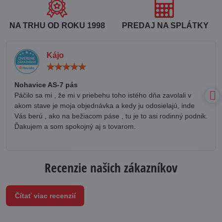
NA TRHU OD ROKU 1998
PREDAJ NA SPLÁTKY
Kájo
Hodnotenie:
5
/
Nohavice AS-7 pás
5
Páčilo sa mi , že mi v priebehu toho istého dňa zavolali v
akom stave je moja objednávka a kedy ju odosielajú, inde
Vás berú , ako na bežiacom páse , tu je to asi rodinný podnik.
Ďakujem a som spokojný aj s tovarom.
Recenzie našich zákazníkov
Čítať viac recenzií