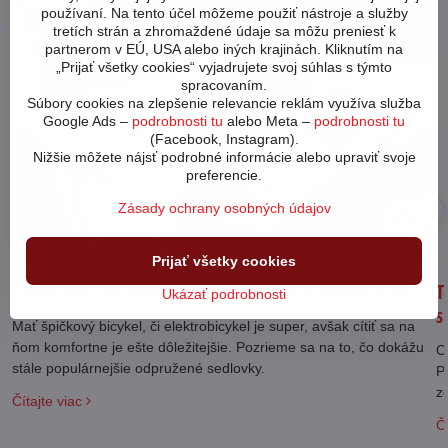
63921
používaní. Na tento účel môžeme použiť nástroje a služby
tretích strán a zhromaždené údaje sa môžu preniesť k
partnerom v EÚ, USA alebo iných krajinách. Kliknutím na
„Prijať všetky cookies“ vyjadrujete svoj súhlas s týmto
spracovaním.
Súbory cookies na zlepšenie relevancie reklám využíva služba
Google Ads –
podrobnosti tu
alebo Meta –
podrobnosti tu
(Facebook, Instagram).
Nižšie môžete nájsť podrobné informácie alebo upraviť svoje
preferencie.
Zásady ochrany osobných údajov
25
11/24
Prijať všetky cookies
Odpružená sedlovka na bicykel - zlepší komfort jazdy?
T
Ukázať podrobnosti
s
Mať špičkový bicykel, či elektrobicykel je super, avšak cítiť sa na
ňom komfortne je ešte dôležitejšie. Pozrieme sa na to, čo dokážu
C
stále populárnejšie odpružené sedlovky.
P
z
Čítajte viac
Čí