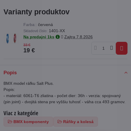
Varianty produktov
Farba::
červená
:
1401-XX
Skladové číslo
Na predajni 1ks
Zajtra
7.8.2026
33 €
19 €
Popis
BMX model ráfku Salt Plus.
Popis:
- materiál: 6061-T6 zliatina - počet dier: 36h - verzia: spojovaný
(pin joint) - dvojitá stena pre vyš
šiu tuhosť - váha cca 493 gramov.
Viac z kategórie
BMX komponenty
Ráfiky a kolesá