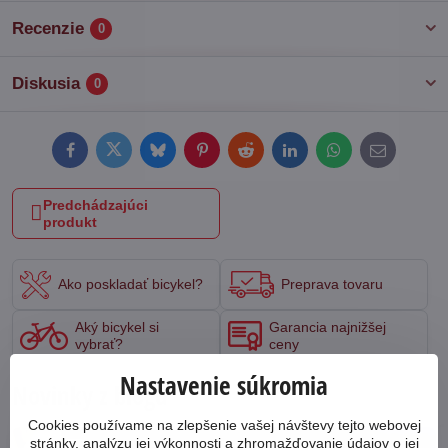
Recenzie
0
Diskusia
0
Facebook
Twitter
Bluesky
Pinterest
Reddit
LinkedIn
WhatsApp
E-
mail
Predchádzajúci
produkt
Ako poskladať bicykel?
Preprava tovaru
Aký bicykel si
Garancia najnižšej
vybrať?
ceny
Nastavenie súkromia
Novinky z blogu
Cookies používame na zlepšenie vašej návštevy tejto webovej
stránky, analýzu jej výkonnosti a zhromažďovanie údajov o jej