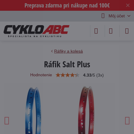
Preprava zdarma pri nákupe nad 100€
✕
Môj účet
Ráfiky a kolesá
Ráfik Salt Plus
Hodnotenie
4.33
/
5
(
3
x)