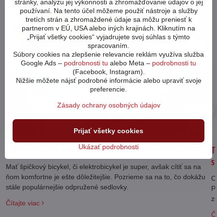
stránky, analýzu jej výkonnosti a zhromažďovanie údajov o jej
64494
používaní. Na tento účel môžeme použiť nástroje a služby
tretích strán a zhromaždené údaje sa môžu preniesť k
partnerom v EÚ, USA alebo iných krajinách. Kliknutím na
„Prijať všetky cookies“ vyjadrujete svoj súhlas s týmto
spracovaním.
Súbory cookies na zlepšenie relevancie reklám využíva služba
Google Ads –
podrobnosti tu
alebo Meta –
podrobnosti tu
(Facebook, Instagram).
Nižšie môžete nájsť podrobné informácie alebo upraviť svoje
preferencie.
Zásady ochrany osobných údajov
25
11/24
Prijať všetky cookies
Ukázať podrobnosti
Odpružená sedlovka na bicykel - zlepší komfort jazdy?
T
s
Mať špičkový bicykel, či elektrobicykel je super, avšak cítiť sa na
ňom komfortne je ešte dôležitejšie. Pozrieme sa na to, čo dokážu
C
stále populárnejšie odpružené sedlovky.
P
z
Čítajte viac
Čí