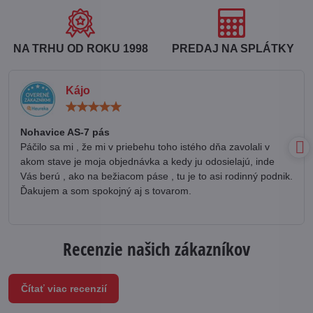
NA TRHU OD ROKU 1998
PREDAJ NA SPLÁTKY
Kájo
Hodnotenie:
5
/
Nohavice AS-7 pás
5
Páčilo sa mi , že mi v priebehu toho istého dňa zavolali v
akom stave je moja objednávka a kedy ju odosielajú, inde
Vás berú , ako na bežiacom páse , tu je to asi rodinný podnik.
Ďakujem a som spokojný aj s tovarom.
Recenzie našich zákazníkov
Čítať viac recenzií