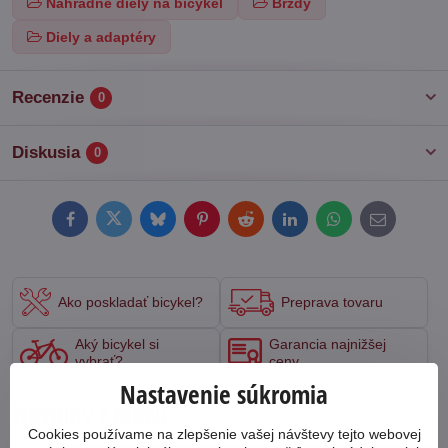
Náhradné diely na bicykel
Brzdy
Diely a adaptéry
Recenzie
0
Diskusia
0
Facebook
Twitter
Bluesky
Pinterest
Reddit
LinkedIn
WhatsApp
E-
mail
Ako poskladať bicykel?
Preprava tovaru
Aký bicykel si
Garancia najnižšej
vybrať?
ceny
Nastavenie súkromia
Novinky z blogu
Cookies používame na zlepšenie vašej návštevy tejto webovej