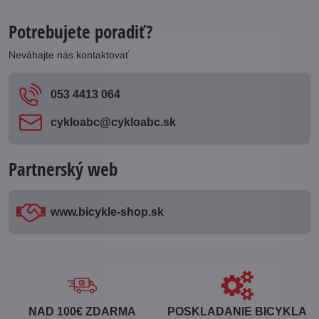
Potrebujete poradiť?
Neváhajte nás kontaktovať
053 4413 064
cykloabc​@cykloabc​.sk
Partnerský web
www​.bicykle-shop​.sk
NAD 100€ ZDARMA
POSKLADANIE BICYKLA