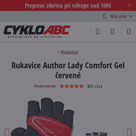
Preprava zdarma pri nákupe nad 100€
✕
Môj účet
Rukavice
Rukavice Author Lady Comfort Gel
červené
Hodnotenie
5
/
5
(
1
x)