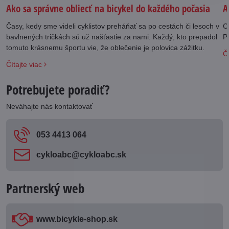
Ako sa správne obliecť na bicykel do každého počasia
A
Časy, kedy sme videli cyklistov preháňať sa po cestách či lesoch v
C
bavlnených tričkách sú už našťastie za nami. Každý, kto prepadol
Pl
tomuto krásnemu športu vie, že oblečenie je polovica zážitku.
Čí
Čítajte viac
Potrebujete poradiť?
Neváhajte nás kontaktovať
053 4413 064
cykloabc​@cykloabc​.sk
Partnerský web
www​.bicykle-shop​.sk