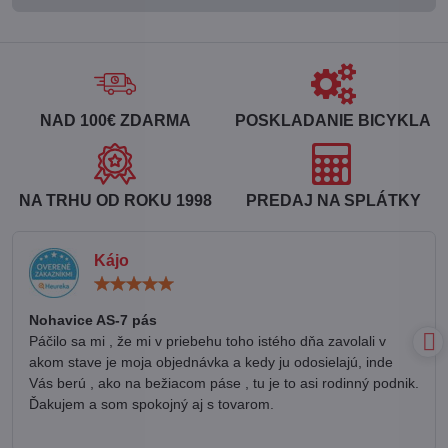
NAD 100€ ZDARMA
POSKLADANIE BICYKLA
NA TRHU OD ROKU 1998
PREDAJ NA SPLÁTKY
Kájo
Hodnotenie:
5
/
Nohavice AS-7 pás
5
Páčilo sa mi , že mi v priebehu toho istého dňa zavolali v
akom stave je moja objednávka a kedy ju odosielajú, inde
Vás berú , ako na bežiacom páse , tu je to asi rodinný podnik.
Ďakujem a som spokojný aj s tovarom.