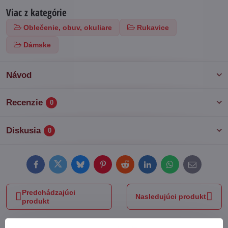
Viac z kategórie
Oblečenie, obuv, okuliare
Rukavice
Dámske
Návod
Recenzie
0
Diskusia
0
Facebook
Twitter
Bluesky
Pinterest
Reddit
LinkedIn
WhatsApp
E-
mail
Predchádzajúci
Nasledujúci produkt
produkt