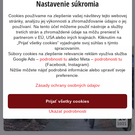
Nastavenie súkromia
Ako poskladať bicykel?
Preprava tovaru
Cookies používame na zlepšenie vašej návštevy tejto webovej
Aký bicykel si
Garancia najnižšej
vybrať?
ceny
stránky, analýzu jej výkonnosti a zhromažďovanie údajov o jej
používaní. Na tento účel môžeme použiť nástroje a služby
tretích strán a zhromaždené údaje sa môžu preniesť k
Novinky z blogu
partnerom v EÚ, USA alebo iných krajinách. Kliknutím na
„Prijať všetky cookies“ vyjadrujete svoj súhlas s týmto
spracovaním.
17506
Súbory cookies na zlepšenie relevancie reklám využíva služba
Google Ads –
podrobnosti tu
alebo Meta –
podrobnosti tu
(Facebook, Instagram).
Nižšie môžete nájsť podrobné informácie alebo upraviť svoje
preferencie.
Zásady ochrany osobných údajov
Prijať všetky cookies
Ukázať podrobnosti
10
10/21