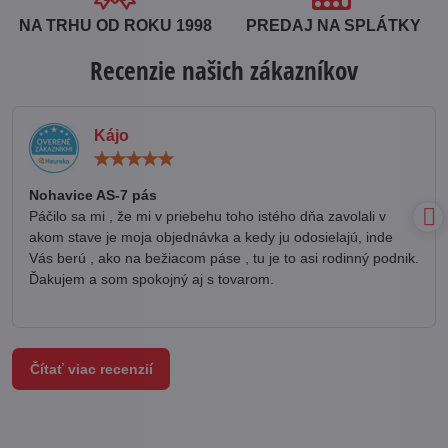
NA TRHU OD ROKU 1998
PREDAJ NA SPLÁTKY
Recenzie našich zákazníkov
Kájo
Hodnotenie:
5
/
Nohavice AS-7 pás
5
Páčilo sa mi , že mi v priebehu toho istého dňa zavolali v
akom stave je moja objednávka a kedy ju odosielajú, inde
Vás berú , ako na bežiacom páse , tu je to asi rodinný podnik.
Ďakujem a som spokojný aj s tovarom.
Čítať viac recenzií