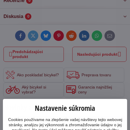
Recenzie
0
Diskusia
0
Facebook
Twitter
Bluesky
Pinterest
Reddit
LinkedIn
WhatsApp
E-
mail
Predchádzajúci
Nasledujúci produkt
produkt
Ako poskladať bicykel?
Preprava tovaru
Aký bicykel si
Garancia najnižšej
vybrať?
ceny
Novinky z blogu
Nastavenie súkromia
Cookies používame na zlepšenie vašej návštevy tejto webovej
64424
stránky, analýzu jej výkonnosti a zhromažďovanie údajov o jej