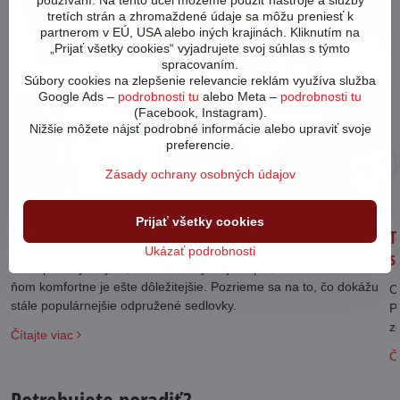
používaní. Na tento účel môžeme použiť nástroje a služby
tretích strán a zhromaždené údaje sa môžu preniesť k
partnerom v EÚ, USA alebo iných krajinách. Kliknutím na
„Prijať všetky cookies“ vyjadrujete svoj súhlas s týmto
spracovaním.
Súbory cookies na zlepšenie relevancie reklám využíva služba
Google Ads –
podrobnosti tu
alebo Meta –
podrobnosti tu
(Facebook, Instagram).
Nižšie môžete nájsť podrobné informácie alebo upraviť svoje
preferencie.
25
Zásady ochrany osobných údajov
11/24
Prijať všetky cookies
Odpružená sedlovka na bicykel - zlepší komfort jazdy?
T
Ukázať podrobnosti
s
Mať špičkový bicykel, či elektrobicykel je super, avšak cítiť sa na
ňom komfortne je ešte dôležitejšie. Pozrieme sa na to, čo dokážu
C
stále populárnejšie odpružené sedlovky.
P
z
Čítajte viac
Čí