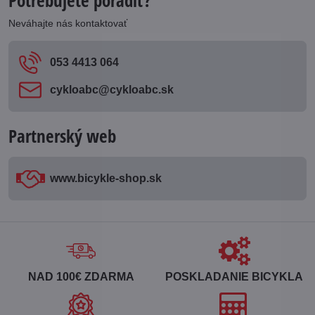
Potrebujete poradiť?
Neváhajte nás kontaktovať
053 4413 064
cykloabc​@cykloabc​.sk
Partnerský web
www​.bicykle-shop​.sk
NAD 100€ ZDARMA
POSKLADANIE BICYKLA