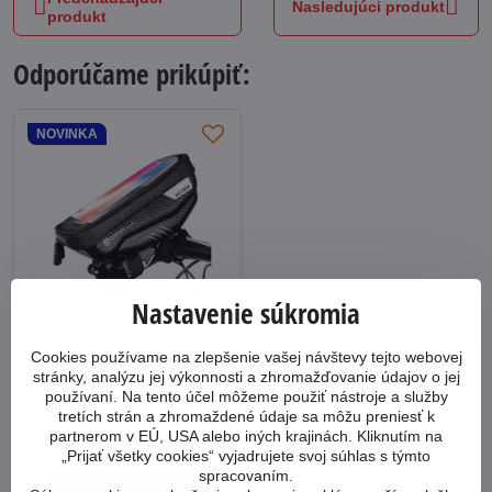
Nasledujúci produkt
produkt
Odporúčame prikúpiť:
NOVINKA
Nastavenie súkromia
Taška na riadítka/predstavec
Cookies používame na zlepšenie vašej návštevy tejto webovej
Wildman E1
stránky, analýzu jej výkonnosti a zhromažďovanie údajov o jej
Praktická, vode odolná taška na
používaní. Na tento účel môžeme použiť nástroje a služby
bicykel na mobil a iné potrebné
tretích strán a zhromaždené údaje sa môžu preniesť k
drobnosti.
partnerom v EÚ, USA alebo iných krajinách. Kliknutím na
Na predajni 2 a viac ks
„Prijať všetky cookies“ vyjadrujete svoj súhlas s týmto
19,90 €
spracovaním.