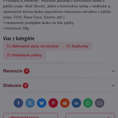
• Forward & Reverse - možnosť použitia s koncovkou lanka v
páčke (napr. Kind Shock), alebo s koncovkou lanka v sedlovke a
upevnením konca lanka zapustenou inbusovou skrutkou v páčke
(napr. FOX, Race Face, Easton atď.)
• nastavenie predpätia lanka na tele páčky
• hmotnosť 39g
Viac z kategórie
Náhradné diely na bicykel
Sedlovky
Ovládacie páčky
Recenzie
0
Diskusia
0
Facebook
Twitter
Bluesky
Pinterest
Reddit
LinkedIn
WhatsApp
E-
mail
Predchádzajúci