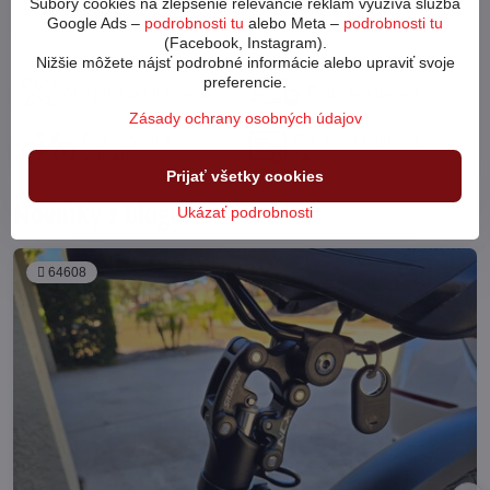
Súbory cookies na zlepšenie relevancie reklám využíva služba
Do košíka
Google Ads –
podrobnosti tu
alebo Meta –
podrobnosti tu
(Facebook, Instagram).
Nižšie môžete nájsť podrobné informácie alebo upraviť svoje
preferencie.
Ako poskladať bicykel?
Preprava tovaru
Zásady ochrany osobných údajov
Aký bicykel si
Garancia najnižšej
vybrať?
ceny
Prijať všetky cookies
Novinky z blogu
Ukázať podrobnosti
64608