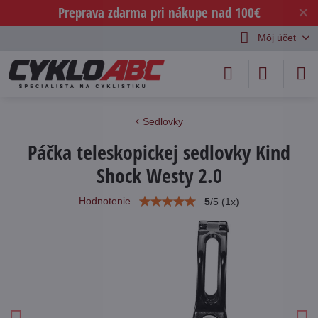
Preprava zdarma pri nákupe nad 100€
✕
Môj účet
Sedlovky
Páčka teleskopickej sedlovky Kind
Shock Westy 2.0
Hodnotenie
5
/
5
(
1
x)