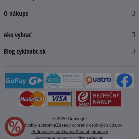
O nákupe
Ako vybrať
Blog cykloabc.sk
©
2026
Copyright
Predvoľby súkromia
Zásady ochrany osobných údajov
Podmienky používania
Stav objednávky
Vytvorené pomocou:
BiznisWeb.sk