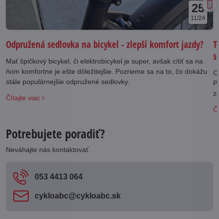
25
11/24
Odpružená sedlovka na bicykel - zlepší komfort jazdy?
T
s
Mať špičkový bicykel, či elektrobicykel je super, avšak cítiť sa na
ňom komfortne je ešte dôležitejšie. Pozrieme sa na to, čo dokážu
C
stále populárnejšie odpružené sedlovky.
P
z
Čítajte viac
Čí
Potrebujete poradiť?
Neváhajte nás kontaktovať
053 4413 064
cykloabc​@cykloabc​.sk