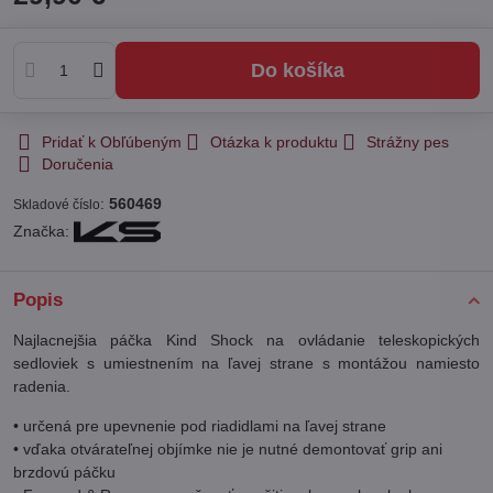
Do košíka
Pridať k Obľúbeným
Otázka k produktu
Strážny pes
Doručenia
:
560469
Skladové číslo
Značka:
Popis
Najlacnejšia páčka Kind Shock na ovládanie teleskopických
sedloviek s umiestnením na ľavej strane s montážou namiesto
radenia.
• určená pre upevnenie pod riadidlami na ľavej strane
• vďaka otvárateľnej objímke nie je nutné demontovať grip ani
brzdovú páčku